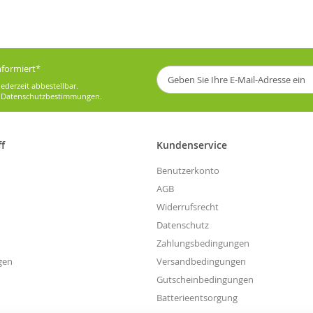
informiert*
Melden
Sie
ederzeit abbestellbar.
sich
e
Datenschutzbestimmungen
.
für
unseren
Newsletter
ff
Kundenservice
an:
Benutzerkonto
AGB
Widerrufsrecht
Datenschutz
Zahlungsbedingungen
gen
Versandbedingungen
Gutscheinbedingungen
Batterieentsorgung