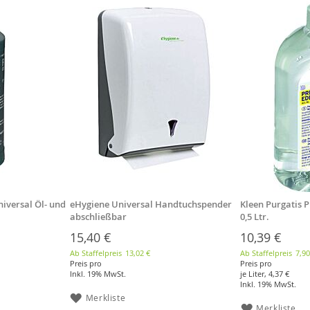
niversal Öl- und
eHygiene Universal Handtuchspender
Kleen Purgatis P
abschließbar
0,5 Ltr.
15,40 €
10,39 €
Ab Staffelpreis
13,02 €
Ab Staffelpreis
7,90
Preis pro
Preis pro
Inkl. 19% MwSt.
je Liter,
4,37 €
Inkl. 19% MwSt.
Merkliste
Merkliste