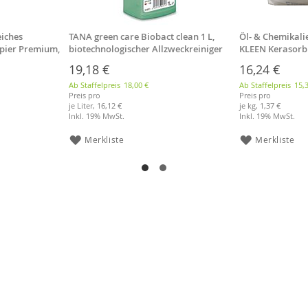
eiches
TANA green care Biobact clean 1 L,
Öl- & Chemikali
apier Premium,
biotechnologischer Allzweckreiniger
KLEEN Kerasorb 
er
19,18 €
16,24 €
Ab Staffelpreis
18,00 €
Ab Staffelpreis
15,
Preis pro
Preis pro
je Liter,
16,12 €
je kg,
1,37 €
Inkl. 19% MwSt.
Inkl. 19% MwSt.
Merkliste
Merkliste