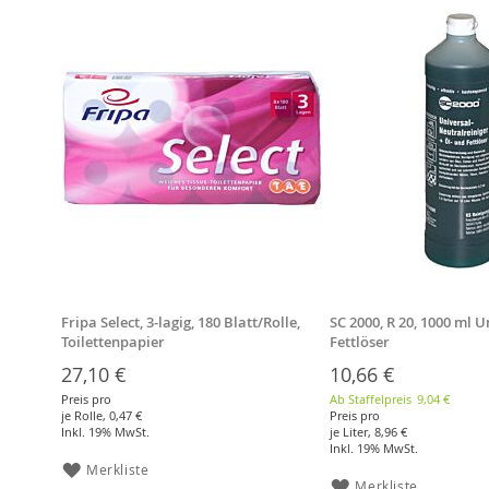
Fripa Select, 3-lagig, 180 Blatt/Rolle,
SC 2000, R 20, 1000 ml U
Toilettenpapier
Fettlöser
27,10 €
10,66 €
Preis pro
Ab Staffelpreis
9,04 €
je Rolle,
0,47 €
Preis pro
Inkl. 19% MwSt.
je Liter,
8,96 €
Inkl. 19% MwSt.
Merkliste
Merkliste