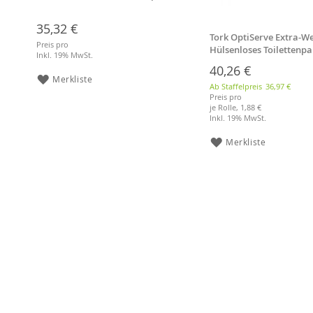
35,32 €
Tork OptiServe Extra-W
Preis pro
Hülsenloses Toilettenp
Inkl. 19% MwSt.
18 Rollen, Toilettenpapi
40,26 €
Merkliste
Ab Staffelpreis
36,97 €
Preis pro
je Rolle,
1,88 €
Inkl. 19% MwSt.
Merkliste