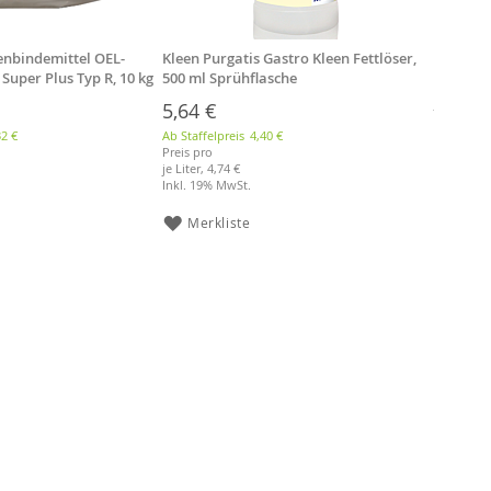
Hochleis
164,3
enbindemittel OEL-
Kleen Purgatis Gastro Kleen Fettlöser,
Ab Staffel
Super Plus Typ R, 10 kg
500 ml Sprühflasche
Preis pro
je Liter,
27
5,64 €
Inkl. 19%
32 €
Ab Staffelpreis
4,40 €
Preis pro
Merk
je Liter,
4,74 €
Inkl. 19% MwSt.
Merkliste