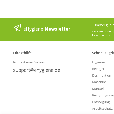
... immer gut 
eHygiene
Newsletter
*Kostenlos und j
Es gelten unser
Direkthilfe
Schnellzugri
Kontaktieren Sie uns
Hygiene
Reiniger
support@ehygiene.de
Desinfektion
Maschinell
Manuell
Reinigungswa
Entsorgung
Arbeitsschutz