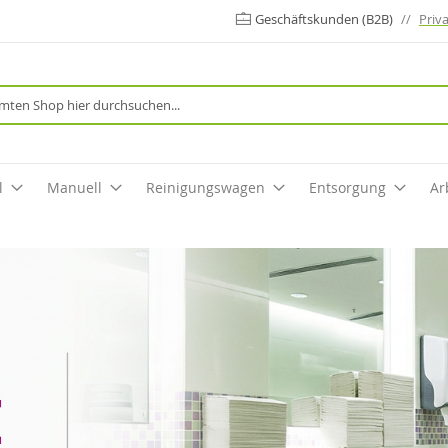
Geschäftskunden (B2B)
//
Priv
Suche
l
Manuell
Reinigungswagen
Entsorgung
Ar
E