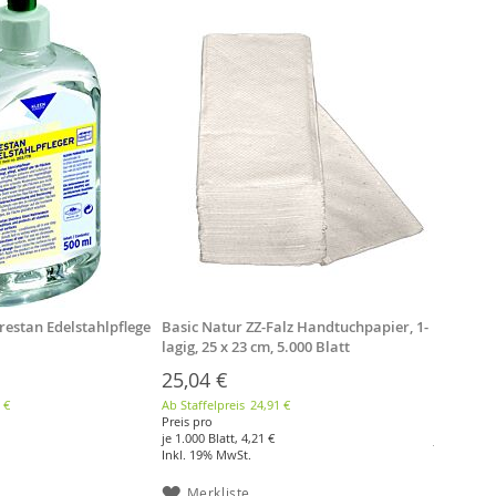
restan Edelstahlpflege
Basic Natur ZZ-Falz Handtuchpapier, 1-
Fripa Nuv
lagig, 25 x 23 cm, 5.000 Blatt
Toilette
25,04 €
30,77 
 €
Ab Staffelpreis
24,91 €
Ab Staffelp
Preis pro
Preis pro
je 1.000 Blatt,
4,21 €
je Rolle,
0,
Inkl. 19% MwSt.
Inkl. 19% 
Merkliste
Merkl