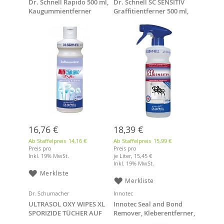
Dr. Schnell Rapido 500 ml,
Dr. Schnell SC SENSITIV
Kaugummientferner
Graffitientferner 500 ml,
Sprühflasche
16,76 €
18,39 €
Ab Staffelpreis
14,16 €
Ab Staffelpreis
15,99 €
Preis pro
Preis pro
Inkl. 19% MwSt.
je Liter,
15,45 €
Inkl. 19% MwSt.
Merkliste
Merkliste
Dr. Schumacher
Innotec
ULTRASOL OXY WIPES XL
Innotec Seal and Bond
SPORIZIDE TÜCHER AUF
Remover, Kleberentferner,
OXIDATIVER BASIS
500 ml