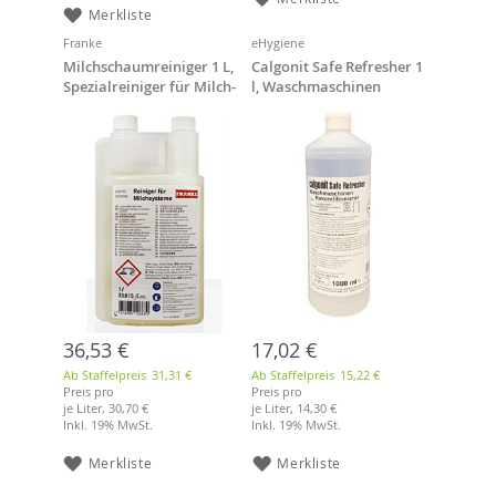
Merkliste
Franke
eHygiene
Milchschaumreiniger 1 L,
Calgonit Safe Refresher 1
Spezialreiniger für Milch-
l, Waschmaschinen
und Sahnemaschinen
Rekonditionierer /
Entkalker
36,53 €
17,02 €
Ab Staffelpreis
31,31 €
Ab Staffelpreis
15,22 €
Preis pro
Preis pro
je Liter,
30,70 €
je Liter,
14,30 €
Inkl. 19% MwSt.
Inkl. 19% MwSt.
Merkliste
Merkliste