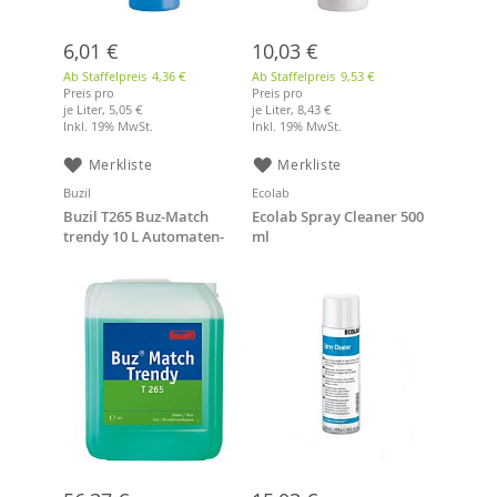
6,01 €
10,03 €
Ab Staffelpreis
4,36 €
Ab Staffelpreis
9,53 €
Preis pro
Preis pro
je Liter,
5,05 €
je Liter,
8,43 €
Inkl. 19% MwSt.
Inkl. 19% MwSt.
Merkliste
Merkliste
Buzil
Ecolab
Buzil T265 Buz-Match
Ecolab Spray Cleaner 500
trendy 10 L Automaten-
ml
Frischpflege