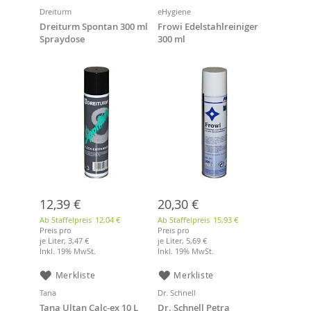
Dreiturm
eHygiene
Dreiturm Spontan 300 ml
Frowi Edelstahlreiniger
Spraydose
300 ml
Fleckenentferner
12,39 €
20,30 €
Ab Staffelpreis
12,04 €
Ab Staffelpreis
15,93 €
Preis pro
Preis pro
je Liter,
3,47 €
je Liter,
5,69 €
Inkl. 19% MwSt.
Inkl. 19% MwSt.
Merkliste
Merkliste
Tana
Dr. Schnell
Tana Ultan Calc-ex 10 L
Dr. Schnell Petra