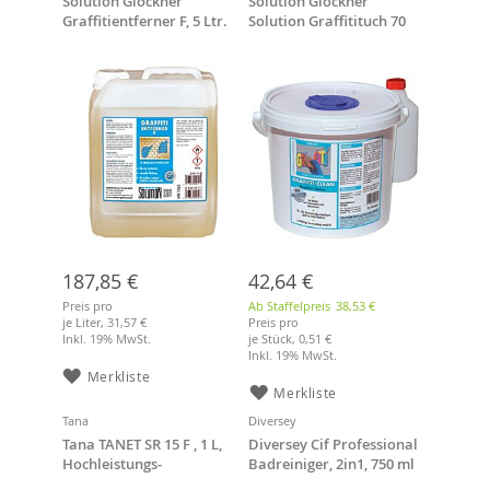
Solution Glöckner
Solution Glöckner
Graffitientferner F, 5 Ltr.
Solution Graffitituch 70
St./Eimer und
Tränkflüssigkeit
187,85 €
42,64 €
Preis pro
Ab Staffelpreis
38,53 €
je Liter,
31,57 €
Preis pro
Inkl. 19% MwSt.
je Stück,
0,51 €
Inkl. 19% MwSt.
Merkliste
Merkliste
Tana
Diversey
Tana TANET SR 15 F , 1 L,
Diversey Cif Professional
Hochleistungs-
Badreiniger, 2in1, 750 ml
Unterhaltsreiniger