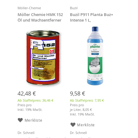
Möller-Chemie
Buzil
Möller Chemie HMK 152
Buzil P911 Planta Buz+
Öl und Wachsentferner
Intense 1 L,
750 ml
Intensivreinger
42,48 €
9,58 €
Ab Staffelpreis
36,46 €
Ab Staffelpreis
7,95 €
Preis pro
Preis pro
Inkl. 19% MwSt.
je Liter,
8,05 €
Inkl. 19% MwSt.
Merkliste
Merkliste
Dr. Schnell
Dr. Schnell