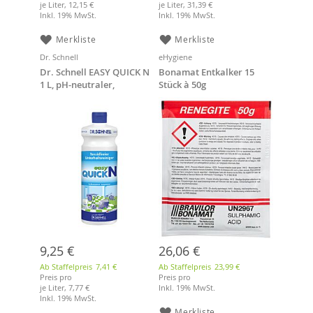
je Liter,
12,15 €
je Liter,
31,39 €
Inkl. 19% MwSt.
Inkl. 19% MwSt.
Merkliste
Merkliste
Dr. Schnell
eHygiene
Dr. Schnell EASY QUICK N
Bonamat Entkalker 15
1 L, pH-neutraler,
Stück à 50g
tensidfreier
Universalreiniger
9,25 €
26,06 €
Ab Staffelpreis
7,41 €
Ab Staffelpreis
23,99 €
Preis pro
Preis pro
je Liter,
7,77 €
Inkl. 19% MwSt.
Inkl. 19% MwSt.
Merkliste