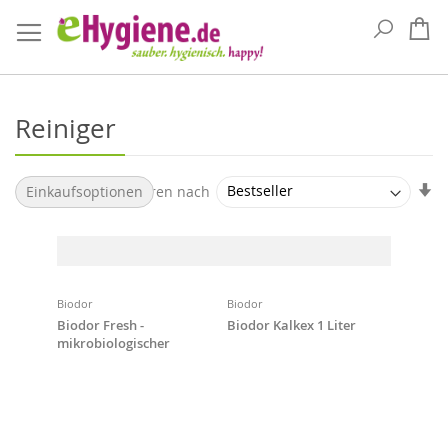
Suche
Me
Reiniger
Au
Sortieren nach
Einkaufsoptionen
so
Biodor
Biodor
Biodor Fresh -
Biodor Kalkex 1 Liter
mikrobiologischer
Reiniger &
Geruchsentferner, 1 Liter