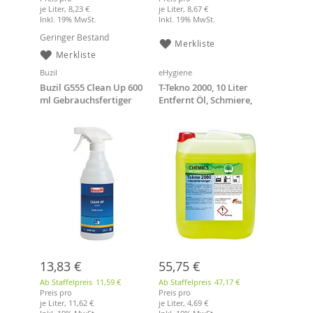
je Liter,
8,23 €
je Liter,
8,67 €
Inkl. 19% MwSt.
Inkl. 19% MwSt.
Geringer Bestand
Merkliste
Merkliste
Buzil
eHygiene
Buzil G555 Clean Up 600
T-Tekno 2000, 10 Liter
ml Gebrauchsfertiger
Entfernt Öl, Schmiere,
Oberflächenunterhaltsrei
Diesel
niger, Fleckentferner
13,83 €
55,75 €
Ab Staffelpreis
11,59 €
Ab Staffelpreis
47,17 €
Preis pro
Preis pro
je Liter,
11,62 €
je Liter,
4,69 €