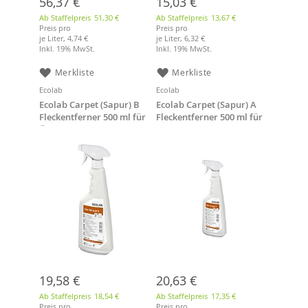
56,37 €
15,03 €
Ab Staffelpreis
51,30 €
Ab Staffelpreis
13,67 €
Preis pro
Preis pro
je Liter,
4,74 €
je Liter,
6,32 €
Inkl. 19% MwSt.
Inkl. 19% MwSt.
Merkliste
Merkliste
Ecolab
Ecolab
Ecolab Carpet (Sapur) B
Ecolab Carpet (Sapur) A
Fleckentferner 500 ml für
Fleckentferner 500 ml für
Öl- u.fetthaltige Flecken
wasserlösliche Flecken
19,58 €
20,63 €
Ab Staffelpreis
18,54 €
Ab Staffelpreis
17,35 €
Preis pro
Preis pro