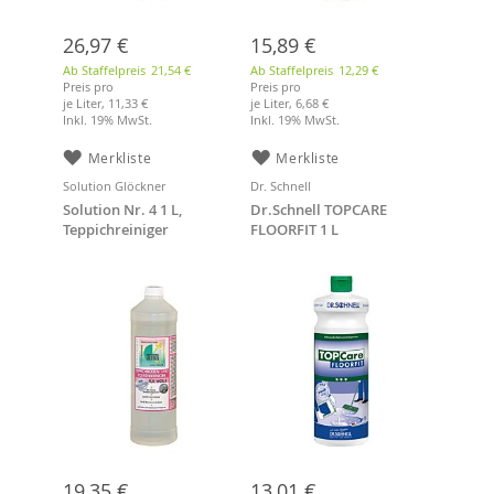
26,97 €
15,89 €
Ab Staffelpreis
21,54 €
Ab Staffelpreis
12,29 €
Preis pro
Preis pro
je Liter,
11,33 €
je Liter,
6,68 €
Inkl. 19% MwSt.
Inkl. 19% MwSt.
Merkliste
Merkliste
Solution Glöckner
Dr. Schnell
Solution Nr. 4 1 L,
Dr.Schnell TOPCARE
Teppichreiniger
FLOORFIT 1 L
19,35 €
13,01 €