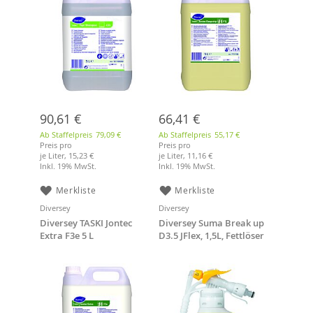
90,61 €
66,41 €
Ab Staffelpreis
79,09 €
Ab Staffelpreis
55,17 €
Preis pro
Preis pro
je Liter,
15,23 €
je Liter,
11,16 €
Inkl. 19% MwSt.
Inkl. 19% MwSt.
Merkliste
Merkliste
Diversey
Diversey
Diversey TASKI Jontec
Diversey Suma Break up
Extra F3e 5 L
D3.5 JFlex, 1,5L, Fettlöser
aluminiumsicher