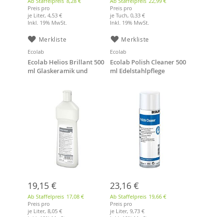
Ab Staffelpreis
8,28 €
Ab Staffelpreis
22,99 €
Preis pro
Preis pro
je Liter,
4,53 €
je Tuch,
0,33 €
Inkl. 19% MwSt.
Inkl. 19% MwSt.
Merkliste
Merkliste
Ecolab
Ecolab
Ecolab Helios Brillant 500
Ecolab Polish Cleaner 500
ml Glaskeramik und
ml Edelstahlpflege
Edelstahlreiniger
19,15 €
23,16 €
Ab Staffelpreis
17,08 €
Ab Staffelpreis
19,66 €
Preis pro
Preis pro
je Liter,
8,05 €
je Liter,
9,73 €