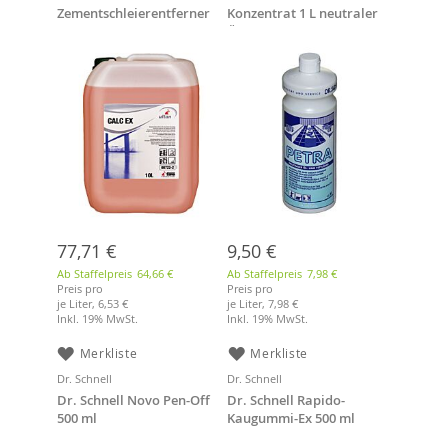
Zementschleierentferner
Konzentrat 1 L neutraler
Öl- und Fettlöser
77,71 €
9,50 €
Ab Staffelpreis
64,66 €
Ab Staffelpreis
7,98 €
Preis pro
Preis pro
je Liter,
6,53 €
je Liter,
7,98 €
Inkl. 19% MwSt.
Inkl. 19% MwSt.
Merkliste
Merkliste
Dr. Schnell
Dr. Schnell
Dr. Schnell Novo Pen-Off
Dr. Schnell Rapido-
500 ml
Kaugummi-Ex 500 ml
Schreibtischreiniger
Vereisungsspray