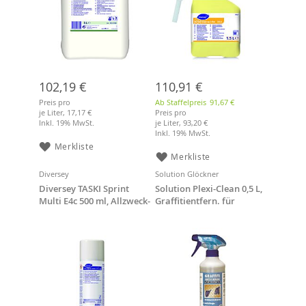
102,19 €
110,91 €
Preis pro
Ab Staffelpreis
91,67 €
je Liter,
17,17 €
Preis pro
Inkl. 19% MwSt.
je Liter,
93,20 €
Inkl. 19% MwSt.
Merkliste
Merkliste
Diversey
Solution Glöckner
Diversey TASKI Sprint
Solution Plexi-Clean 0,5 L,
Multi E4c 500 ml, Allzweck-
Graffitientfern. für
Schaum-Reiniger
Plexiglas