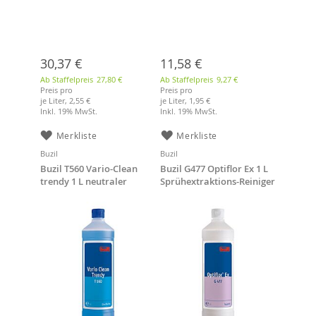
30,37 €
11,58 €
Ab Staffelpreis
27,80 €
Ab Staffelpreis
9,27 €
Preis pro
Preis pro
je Liter,
2,55 €
je Liter,
1,95 €
Inkl. 19% MwSt.
Inkl. 19% MwSt.
Merkliste
Merkliste
Buzil
Buzil
Buzil T560 Vario-Clean
Buzil G477 Optiflor Ex 1 L
trendy 1 L neutraler
Sprühextraktions-Reiniger
Schonreiniger