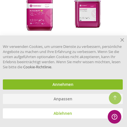
Cl
51,50 €
82,97 €
Wir verwenden Cookies, um unsere Dienste zu verbessern, persönliche
Co
Angebote zu machen und Ihre Erfahrung zu verbessern. Wenn Sie die
Ab Staffelpreis
44,28 €
Ab Staffelpreis
71,55 €
Ba
Preis pro
Preis pro
unten aufgeführten optionalen Cookies nicht akzeptieren, kann Ihr
je Liter,
21,64 €
je Liter,
13,94 €
Erlebnis beeinträchtigt werden. Wenn Sie mehr wissen möchten, lesen
Inkl. 19% MwSt.
Inkl. 19% MwSt.
Sie bitte die
Cookie-Richtlinie
.
Merkliste
Merkliste
InnuScience
Kiehl
Annehmen
Nu-Descaler™ M 1 L
Kiehl Jet-active Intensiv-
Rundflasche
Scheuermittel, 500 ml,
sauer
Anpassen
Ablehnen