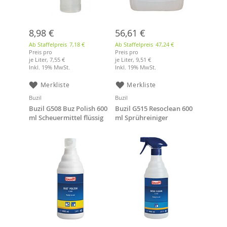
8,98 €
56,61 €
Ab Staffelpreis
7,18 €
Ab Staffelpreis
47,24 €
Preis pro
Preis pro
je Liter,
7,55 €
je Liter,
9,51 €
Inkl. 19% MwSt.
Inkl. 19% MwSt.
Merkliste
Merkliste
Buzil
Buzil
Buzil G508 Buz Polish 600
Buzil G515 Resoclean 600
ml Scheuermittel flüssig
ml Sprühreiniger
gebrauchsfertig