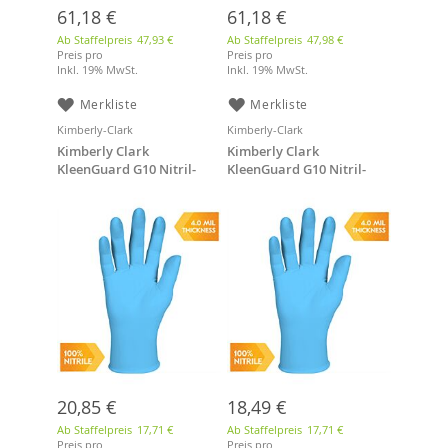
61,18 €
61,18 €
Ab Staffelpreis
47,93 €
Ab Staffelpreis
47,98 €
Preis pro
Preis pro
Inkl. 19% MwSt.
Inkl. 19% MwSt.
Merkliste
Merkliste
Kimberly-Clark
Kimberly-Clark
Kimberly Clark
Kimberly Clark
KleenGuard G10 Nitril-
KleenGuard G10 Nitril-
Handschuhe - 24 cm, blau,
Handschuhe - 24 cm, blau,
M, 100 Stk
L, 100 Stk
20,85 €
18,49 €
Ab Staffelpreis
17,71 €
Ab Staffelpreis
17,71 €
Preis pro
Preis pro