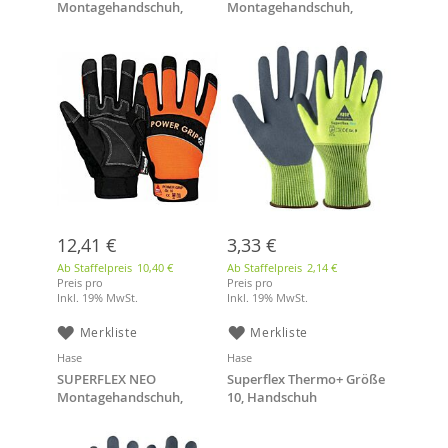
Montagehandschuh,
Montagehandschuh,
Größe 11, Neopren,
Polyester / Latexschaum,
Orange/schwarz
neon-grün/grau, Größe 8
12,41 €
3,33 €
Ab Staffelpreis
10,40 €
Ab Staffelpreis
2,14 €
Preis pro
Preis pro
Inkl. 19% MwSt.
Inkl. 19% MwSt.
Merkliste
Merkliste
Hase
Hase
SUPERFLEX NEO
Superflex Thermo+ Größe
Montagehandschuh,
10, Handschuh
Polyester / Latexschaum,
neon-grün/grau, Größe 9