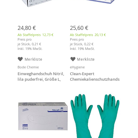
24,80 €
25,60 €
Ab Staffelpreis
12,73 €
Ab Staffelpreis
20,13 €
Preis pro
Preis pro
je Stück,
0,21 €
je Stück,
0,22 €
Inkl. 19% MwSt.
Inkl. 19% MwSt.
Merkliste
Merkliste
Bode Chemie
eHygiene
Einweghandschuh Nitril,
Clean-Expert
lila puderfrei, Größe L,
Chemiekalienschutzhands
150 Stück
chuh Größe S (7) Nitril