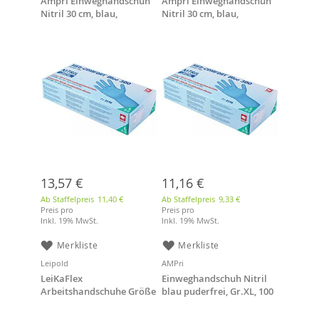
Ampri Einweghandschuh
Ampri Einweghandschuh
Nitril 30 cm, blau,
Nitril 30 cm, blau,
puderfrei, Größe L, 100
puderfrei, Größe XL, 100
Stück/Box
Stück/Box
13,57 €
11,16 €
Ab Staffelpreis
11,40 €
Ab Staffelpreis
9,33 €
Preis pro
Preis pro
Inkl. 19% MwSt.
Inkl. 19% MwSt.
Merkliste
Merkliste
Leipold
AMPri
LeiKaFlex
Einweghandschuh Nitril
Arbeitshandschuhe Größe
blau puderfrei, Gr.XL, 100
7
Stk./Box