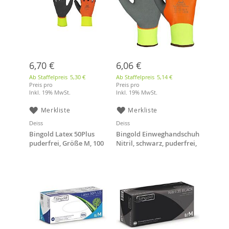
6,70 €
6,06 €
Ab Staffelpreis
5,30 €
Ab Staffelpreis
5,14 €
Preis pro
Preis pro
Inkl. 19% MwSt.
Inkl. 19% MwSt.
Merkliste
Merkliste
Deiss
Deiss
Bingold Latex 50Plus
Bingold Einweghandschuh
puderfrei, Größe M, 100
Nitril, schwarz, puderfrei,
Stück/Box,
Größe XL, 100 Stück/Box
Einweghandschuh