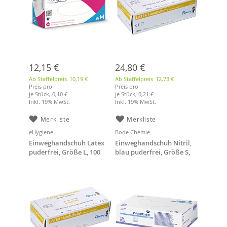
12,15 €
24,80 €
Ab Staffelpreis
10,19 €
Ab Staffelpreis
12,73 €
Preis pro
Preis pro
je Stück,
0,10 €
je Stück,
0,21 €
Inkl. 19% MwSt.
Inkl. 19% MwSt.
Merkliste
Merkliste
eHygiene
Bode Chemie
Einweghandschuh Latex
Einweghandschuh Nitril,
puderfrei, Größe L, 100
blau puderfrei, Größe S,
Stück
100 Stück