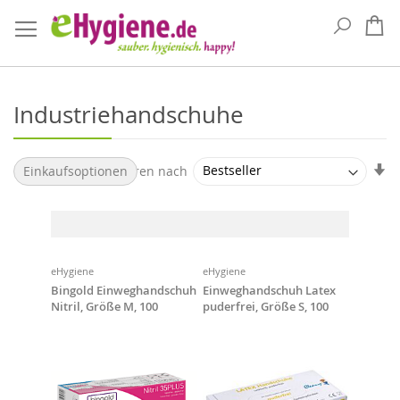
Suche
Me
Industriehandschuhe
Au
Sortieren nach
Einkaufsoptionen
so
eHygiene
eHygiene
Bingold Einweghandschuh
Einweghandschuh Latex
Nitril, Größe M, 100
puderfrei, Größe S, 100
Stk/Box
Stück