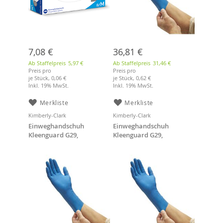
7,08 €
36,81 €
Ab Staffelpreis
5,97 €
Ab Staffelpreis
31,46 €
Preis pro
Preis pro
je Stück,
0,06 €
je Stück,
0,62 €
Inkl. 19% MwSt.
Inkl. 19% MwSt.
Merkliste
Merkliste
Kimberly-Clark
Kimberly-Clark
Einweghandschuh
Einweghandschuh
Kleenguard G29,
Kleenguard G29,
Chemikalienschutzhandsc
Chemikalienschutzhandsc
huhe, blau, Größe L, 50
huhe, blau, Größe XL, 50
Stück
Stück