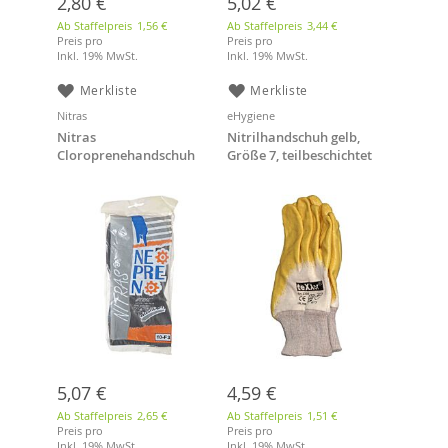
2,80 €
5,02 €
Ab Staffelpreis
1,56 €
Ab Staffelpreis
3,44 €
Preis pro
Preis pro
Inkl. 19% MwSt.
Inkl. 19% MwSt.
Merkliste
Merkliste
Nitras
eHygiene
Nitras
Nitrilhandschuh gelb,
Cloroprenehandschuh
Größe 7, teilbeschichtet
schwarz, 32 cm, Größe 10
mit Strickbund
5,07 €
4,59 €
Ab Staffelpreis
2,65 €
Ab Staffelpreis
1,51 €
Preis pro
Preis pro
Inkl. 19% MwSt.
Inkl. 19% MwSt.