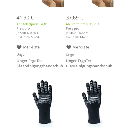
41,90 €
37,69 €
Ab Staffelpreis
34,81 €
Ab Staffelpreis
31,21 €
Preis pro
Preis pro
je Stück,
0,70 €
je Stück,
0,63 €
Inkl. 19% MwSt.
Inkl. 19% MwSt.
Merkliste
Merkliste
Unger
Unger
Unger ErgoTec
Unger ErgoTec
Glasreinigungshandschuh
Glasreinigungshandschuh
e Gr. M (20-21)
e Gr. L (22-23)