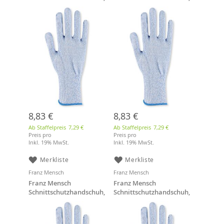
blau "Cut Allfood Glass
blau "Cut Allfood Glass
Sensitive", Gr. L
Sensitive", Gr. M
8,83 €
8,83 €
Ab Staffelpreis
7,29 €
Ab Staffelpreis
7,29 €
Preis pro
Preis pro
Inkl. 19% MwSt.
Inkl. 19% MwSt.
Merkliste
Merkliste
Franz Mensch
Franz Mensch
Franz Mensch
Franz Mensch
Schnittschutzhandschuh,
Schnittschutzhandschuh,
blau "Cut Allfood Glass
blau "Cut Allfood Glass
Sensitive", Gr. S
Sensitive", Gr. XXL