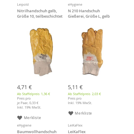
Leipold
eHygiene
Nitrilhandschuh gelb,
N 210 Handschuh
Größe 10, teilbeschichtet
Gießerei, Größe L, gelb
mit Strickbund, 12 Paar
4,71 €
5,11 €
Ab Staffelpreis
1,36 €
Ab Staffelpreis
2,03 €
Preis pro
Preis pro
je Paar,
0,33 €
Inkl. 19% MwSt.
Inkl. 19% MwSt.
Merkliste
Merkliste
eHygiene
LeiKaFlex
Baumwollhandschuh
LeiKaFlex