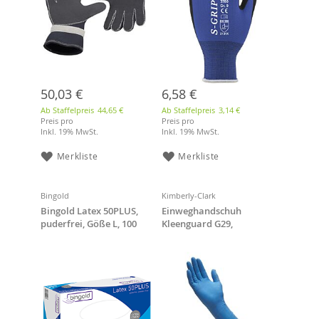
50,03 €
6,58 €
Ab Staffelpreis
44,65 €
Ab Staffelpreis
3,14 €
Preis pro
Preis pro
Inkl. 19% MwSt.
Inkl. 19% MwSt.
Merkliste
Merkliste
Bingold
Kimberly-Clark
Bingold Latex 50PLUS,
Einweghandschuh
puderfrei, Göße L, 100
Kleenguard G29,
Stück
Chemikalienschutzhandsc
huhe, blau, Größe S, 50
Stück