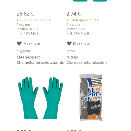
28,82 €
2,74 €
Ab Staffelpreis
22,91 €
Ab Staffelpreis
1,52 €
Preis pro
Preis pro
je Stück,
0,16 €
je Paar,
2,30 €
Inkl. 19% MwSt.
Inkl. 19% MwSt.
Merkliste
Merkliste
eHygiene
Nitras
Clean-Expert
Nitras
Chemiekalienschutzhands
Cloroprenehandschuh
chuh Größe XL Nitril
schwarz, 32 cm, Größe 9