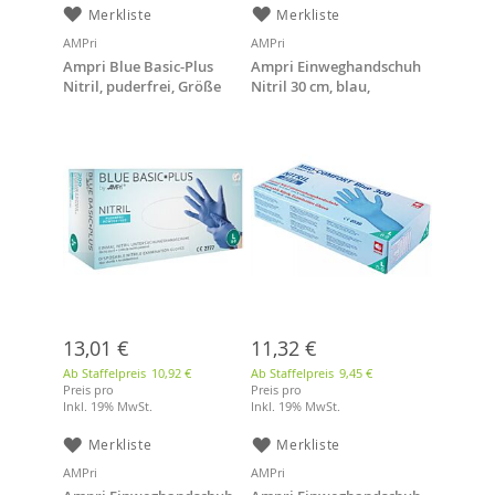
Merkliste
Merkliste
AMPri
AMPri
Ampri Blue Basic-Plus
Ampri Einweghandschuh
Nitril, puderfrei, Größe
Nitril 30 cm, blau,
XL, 200 Stück/Box,
puderfrei, Größe M, 100
Nitrilhandschuhe
Stück/Box
13,01 €
11,32 €
Ab Staffelpreis
10,92 €
Ab Staffelpreis
9,45 €
Preis pro
Preis pro
Inkl. 19% MwSt.
Inkl. 19% MwSt.
Merkliste
Merkliste
AMPri
AMPri