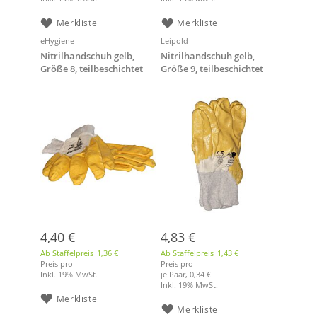
Merkliste
Merkliste
eHygiene
Leipold
Nitrilhandschuh gelb,
Nitrilhandschuh gelb,
Größe 8, teilbeschichtet
Größe 9, teilbeschichtet
mit Strickbund
mit Strickbund, 12 Paar
4,40 €
4,83 €
Ab Staffelpreis
1,36 €
Ab Staffelpreis
1,43 €
Preis pro
Preis pro
Inkl. 19% MwSt.
je Paar,
0,34 €
Inkl. 19% MwSt.
Merkliste
Merkliste