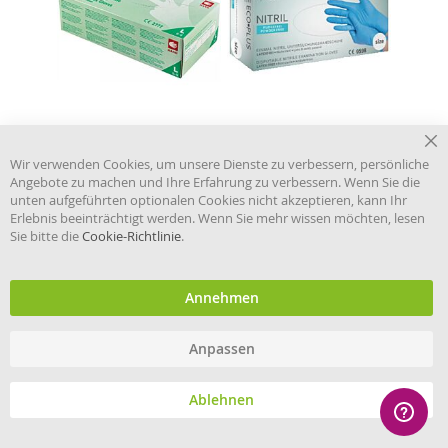
10,25 €
8,15 €
Cl
Wir verwenden Cookies, um unsere Dienste zu verbessern, persönliche
Ab Staffelpreis
8,52 €
Ab Staffelpreis
6,66 €
Co
Preis pro
Preis pro
Angebote zu machen und Ihre Erfahrung zu verbessern. Wenn Sie die
Ba
Inkl. 19% MwSt.
Inkl. 19% MwSt.
unten aufgeführten optionalen Cookies nicht akzeptieren, kann Ihr
Erlebnis beeinträchtigt werden. Wenn Sie mehr wissen möchten, lesen
Merkliste
Merkliste
Sie bitte die
Cookie-Richtlinie
.
AMPri
AMPri
Einweghandschuh Nitril
Med-Comfort Polymer
blau puderfrei, Gr.L, 100
Plus Latex PF, unsteril,
Annehmen
Stk./Box
weiß, Gr. S, 100 Stk/Box
Anpassen
Ablehnen