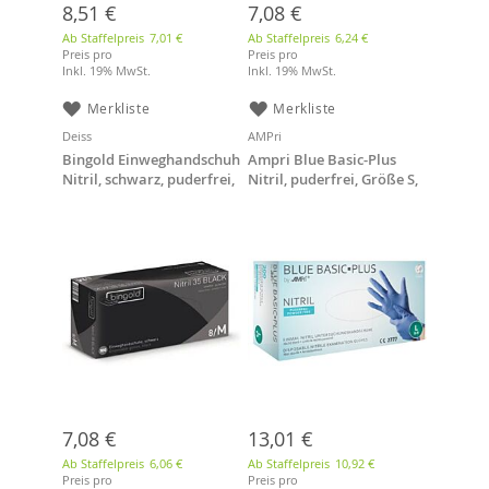
8,51 €
7,08 €
Ab Staffelpreis
7,01 €
Ab Staffelpreis
6,24 €
Preis pro
Preis pro
Inkl. 19% MwSt.
Inkl. 19% MwSt.
Merkliste
Merkliste
Deiss
AMPri
Bingold Einweghandschuh
Ampri Blue Basic-Plus
Nitril, schwarz, puderfrei,
Nitril, puderfrei, Größe S,
Größe L, 100 Stück/Box
200 Stück/Box,
Nitrilhandschuhe
7,08 €
13,01 €
Ab Staffelpreis
6,06 €
Ab Staffelpreis
10,92 €
Preis pro
Preis pro