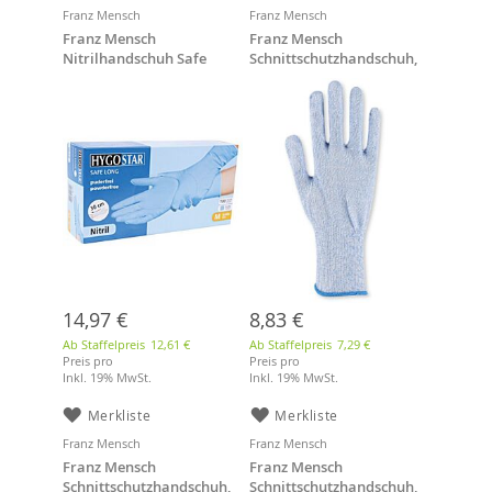
Franz Mensch
Franz Mensch
Franz Mensch
Franz Mensch
Nitrilhandschuh Safe
Schnittschutzhandschuh,
Long blau, Größe L, 30 cm,
blau "Cut Allfood Glass
puderfrei, 100 Stk/Box
Sensitive", Gr. XL
14,97 €
8,83 €
Ab Staffelpreis
12,61 €
Ab Staffelpreis
7,29 €
Preis pro
Preis pro
Inkl. 19% MwSt.
Inkl. 19% MwSt.
Merkliste
Merkliste
Franz Mensch
Franz Mensch
Franz Mensch
Franz Mensch
Schnittschutzhandschuh,
Schnittschutzhandschuh,