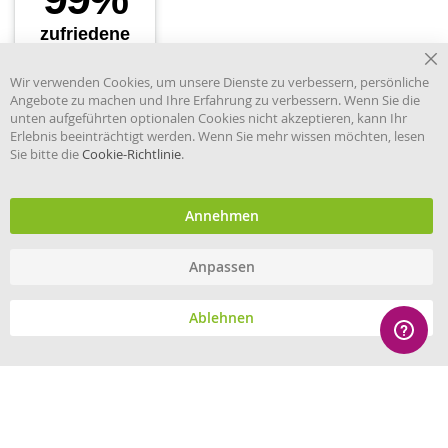
Cl
Wir verwenden Cookies, um unsere Dienste zu verbessern, persönliche
Co
Angebote zu machen und Ihre Erfahrung zu verbessern. Wenn Sie die
Ba
unten aufgeführten optionalen Cookies nicht akzeptieren, kann Ihr
Erlebnis beeinträchtigt werden. Wenn Sie mehr wissen möchten, lesen
Sie bitte die
Cookie-Richtlinie
.
Händler im offiziellen Register
des Deutschen Instituts für
medizinische Dokumentation
und Information.
Annehmen
Anpassen
© eHygiene 2026 - All rights reserved.
Ablehnen