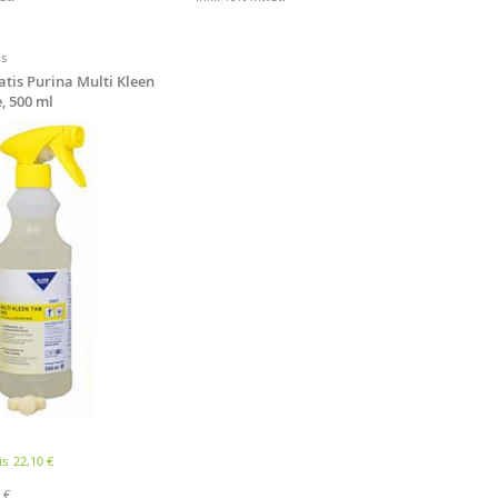
is
atis Purina Multi Kleen
, 500 ml
is
22,10 €
 €