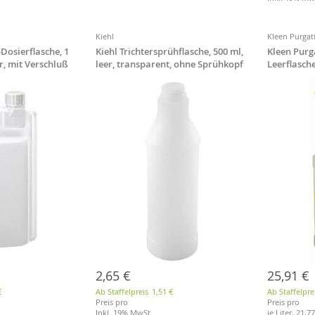
Kiehl
Kleen Purgat
Dosierflasche, 1
Kiehl Trichtersprühflasche, 500 ml,
Kleen Purg
ar, mit Verschluß
leer, transparent, ohne Sprühkopf
Leerflasche
2,65 €
25,91 €
€
Ab Staffelpreis
1,51 €
Ab Staffelpre
Preis pro
Preis pro
Inkl. 19% MwSt.
je Liter,
21,77