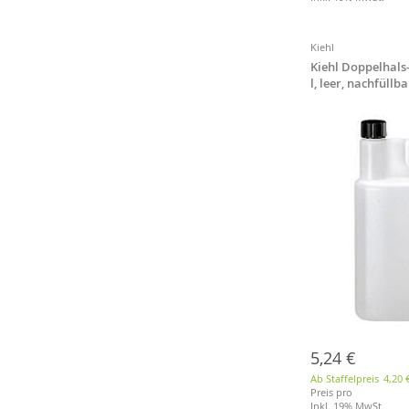
Merkliste
Merkliste
Merkliste
Merkliste
Kiehl
Kiehl Doppelhals-
l, leer, nachfüllb
5,24 €
Ab Staffelpreis
4,20 
Preis pro
Inkl. 19% MwSt.