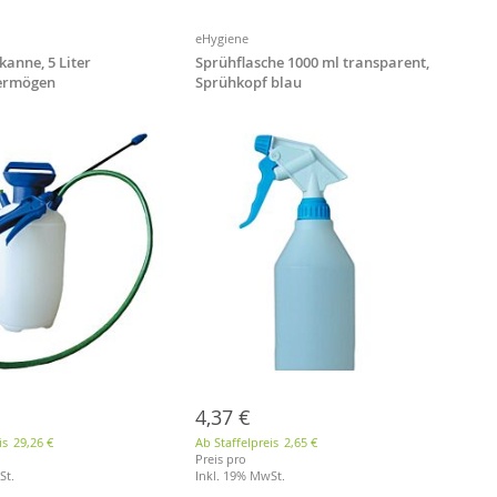
eHygiene
anne, 5 Liter
Sprühflasche 1000 ml transparent,
ermögen
Sprühkopf blau
4,37 €
is
29,26 €
Ab Staffelpreis
2,65 €
Preis pro
St.
Inkl. 19% MwSt.