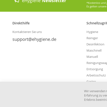
eHygiene
Newsletter
*Kostenlos und j
Es gelten unser
Direkthilfe
Schnellzugri
Kontaktieren Sie uns
Hygiene
Reiniger
support@ehygiene.de
Desinfektion
Maschinell
Manuell
Reinigungswa
Entsorgung
Arbeitsschutz
Gastro
Wir verwenden C
Erfahrung zu ve
Erlebnis beeint