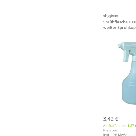
Merkliste
Merkliste
Merkliste
Merkliste
eHygiene
Sprühflasche 100
weißer Sprühkop
3,42 €
Ab Staffelpreis
1,87 
Preis pro
Inkl. 19% MwSt.