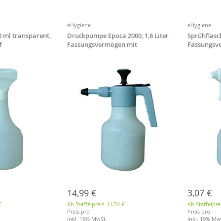
eHygiene
eHygiene
0 ml transparent,
Druckpumpe Epoca 2000, 1,6 Liter
Sprühflasc
f
Fassungsvermögen mit
Fassungsv
Vitondichtung
mit weiße
14,99 €
3,07 €
€
Ab Staffelpreis
11,54 €
Ab Staffelpre
Preis pro
Preis pro
Inkl. 19% MwSt.
Inkl. 19% Mw