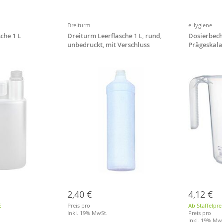
Dreiturm
eHygiene
che 1 L
Dreiturm Leerflasche 1 L, rund,
Dosierbeche
unbedruckt, mit Verschluss
Prägeskal
2,40 €
4,12 €
€
Preis pro
Ab Staffelpre
Inkl. 19% MwSt.
Preis pro
Inkl. 19% Mw