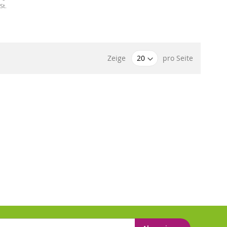
St.
Zeige
pro Seite