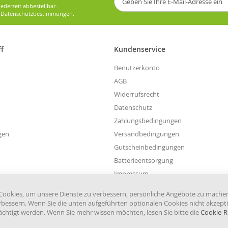
Sie
ederzeit abbestellbar.
sich
e
Datenschutzbestimmungen
.
für
unseren
Newsletter
ff
Kundenservice
an:
Benutzerkonto
AGB
Widerrufsrecht
Datenschutz
Zahlungsbedingungen
gen
Versandbedingungen
Gutscheinbedingungen
Batterieentsorgung
Impressum
Widerruf einreichen
ookies, um unsere Dienste zu verbessern, persönliche Angebote zu mache
rbessern. Wenn Sie die unten aufgeführten optionalen Cookies nicht akzepti
rächtigt werden. Wenn Sie mehr wissen möchten, lesen Sie bitte die
Cookie-Ri