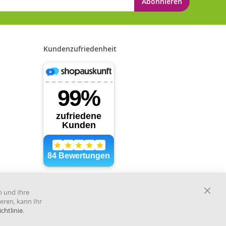
Abonnieren
Kundenzufriedenheit
Händler im offiziellen Register
des Deutschen Instituts für
n und Ihre
medizinische Dokumentation
Close
eren, kann Ihr
und Information.
Cooki
chtlinie
.
Bar