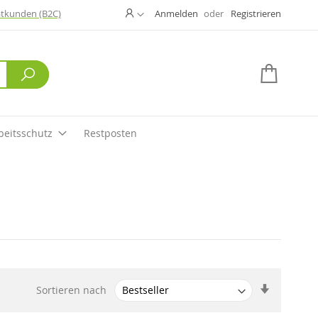
Ändern
atkunden (B2C)
Anmelden
Registrieren
Suche
Mein W
beitsschutz
Restposten
Aufsteige
Sortieren nach
sortieren