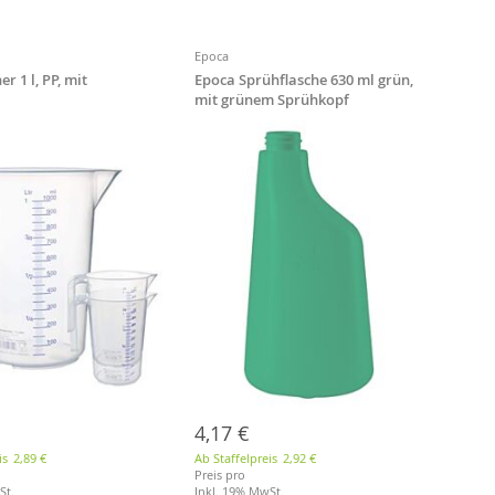
Epoca
r 1 l, PP, mit
Epoca Sprühflasche 630 ml grün,
a
mit grünem Sprühkopf
4,17 €
is
2,89 €
Ab Staffelpreis
2,92 €
Preis pro
St.
Inkl. 19% MwSt.