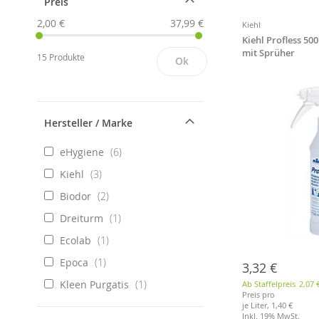
Preis
2,00 €
37,99 €
Kiehl
Kiehl Profless 50
mit Sprüher
15 Produkte
Ok
Hersteller / Marke
eHygiene
6
Kiehl
3
Biodor
2
Dreiturm
1
Ecolab
1
Epoca
1
3,32 €
Kleen Purgatis
1
Ab Staffelpreis
2,07 
Preis pro
je Liter,
1,40 €
Inkl. 19% MwSt.