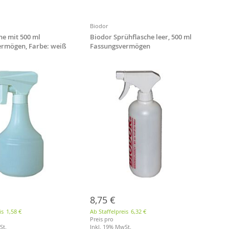
Biodor
he mit 500 ml
Biodor Sprühflasche leer, 500 ml
ermögen, Farbe: weiß
Fassungsvermögen
m Sprühkopf
8,75 €
is
1,58 €
Ab Staffelpreis
6,32 €
Preis pro
St.
Inkl. 19% MwSt.