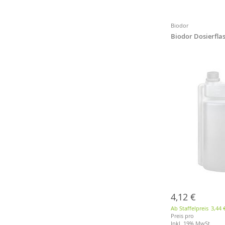
Merkliste
Merkliste
Merkliste
Merkliste
Biodor
Biodor Dosierflas
4,12 €
Ab Staffelpreis
3,44 
Preis pro
Inkl. 19% MwSt.