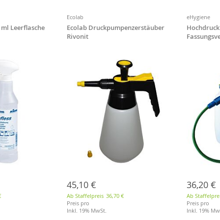
Ecolab
eHygiene
0 ml Leerflasche
Ecolab Druckpumpenzerstäuber
Hochdruckk
Rivonit
Fassungsv
45,10 €
36,20 €
€
Ab Staffelpreis
36,70 €
Ab Staffelpre
Preis pro
Preis pro
Inkl. 19% MwSt.
Inkl. 19% Mw