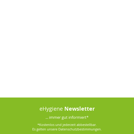
eHygiene
Newsletter
... immer gut informiert*
*Kostenlos und jederzeit abbestellbar.
Es gelten unsere
Datenschutzbestimmungen
.