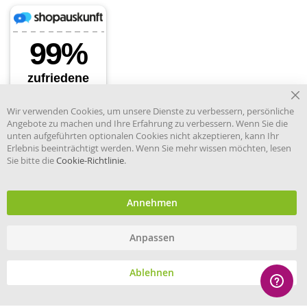
Cl
Wir verwenden Cookies, um unsere Dienste zu verbessern, persönliche
Co
Angebote zu machen und Ihre Erfahrung zu verbessern. Wenn Sie die
Ba
unten aufgeführten optionalen Cookies nicht akzeptieren, kann Ihr
Erlebnis beeinträchtigt werden. Wenn Sie mehr wissen möchten, lesen
Sie bitte die
Cookie-Richtlinie
.
Händler im offiziellen Register
des Deutschen Instituts für
medizinische Dokumentation
und Information.
Annehmen
Anpassen
© eHygiene 2026 - All rights reserved.
Ablehnen