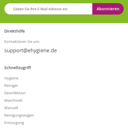
Melden
Abonnieren
Sie
sich
für
unseren
Direkthilfe
Newsletter
an:
Kontaktieren Sie uns
support@ehygiene.de
Schnellzugriff
Hygiene
Reiniger
Desinfektion
Maschinell
Manuell
Reinigungswagen
Entsorgung