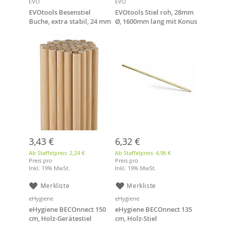
EVO
EVO
EVOtools Besenstiel
EVOtools Stiel roh, 28mm
Buche, extra stabil, 24 mm
Ø, 1600mm lang mit Konus
Ø, 1400 mm lang
3,43 €
6,32 €
Ab Staffelpreis
2,24 €
Ab Staffelpreis
4,96 €
Preis pro
Preis pro
Inkl. 19% MwSt.
Inkl. 19% MwSt.
Merkliste
Merkliste
eHygiene
eHygiene
eHygiene BECOnnect 150
eHygiene BECOnnect 135
cm, Holz-Gerätestiel
cm, Holz-Stiel