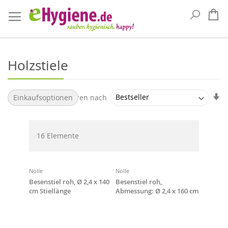
Suche
Me
Holzstiele
Au
Sortieren nach
Einkaufsoptionen
so
16
Elemente
Nölle
Nölle
Besenstiel roh, Ø 2,4 x 140
Besenstiel roh,
cm Stiellänge
Abmessung: Ø 2,4 x 160 cm
Stiellänge