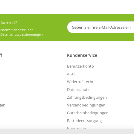
informiert*
Melden
Sie
ederzeit abbestellbar.
sich
e
Datenschutzbestimmungen
.
für
unseren
Newsletter
ff
Kundenservice
an:
Benutzerkonto
AGB
Widerrufsrecht
Datenschutz
Zahlungsbedingungen
gen
Versandbedingungen
Gutscheinbedingungen
Batterieentsorgung
Impressum