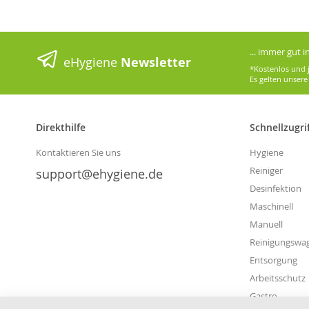
... immer gut 
eHygiene
Newsletter
*Kostenlos und j
Es gelten unser
Direkthilfe
Schnellzugri
Kontaktieren Sie uns
Hygiene
Reiniger
support@ehygiene.de
Desinfektion
Maschinell
Manuell
Reinigungswa
Entsorgung
Arbeitsschutz
Gastro