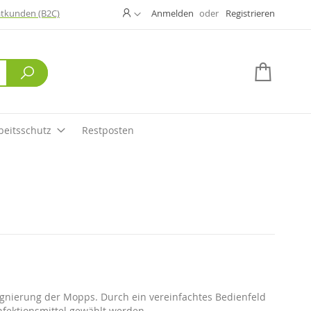
Ändern
atkunden (B2C)
Anmelden
Registrieren
Suche
Mein W
beitsschutz
Restposten
rägnierung der Mopps. Durch ein vereinfachtes Bedienfeld
nfektionsmittel gewählt werden.