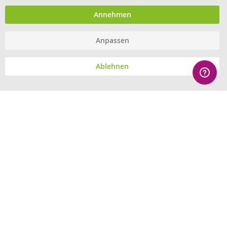
medizinische Dokumentation
und Information.
Annehmen
Anpassen
© eHygiene 2026 - All rights reserved.
Ablehnen