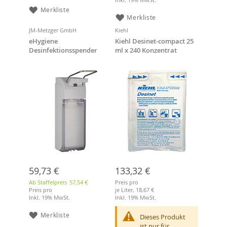
Merkliste
Merkliste
JM-Metzger GmbH
Kiehl
eHygiene
Kiehl Desinet-compact 25
Desinfektionsspender
ml x 240 Konzentrat
HS1500, 1000 ml
Flüssiges aldehydfreies
Desinfektionsreiniger-
Konzentrat (VAH-gelistet)
59,73 €
133,32 €
Ab Staffelpreis
57,54 €
Preis pro
Preis pro
je Liter,
18,67 €
Inkl. 19% MwSt.
Inkl. 19% MwSt.
Merkliste
Dieses Produkt
ist nur für