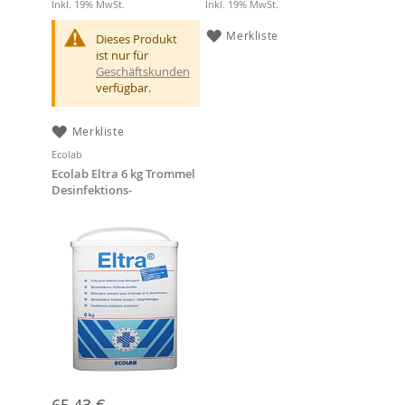
Inkl. 19% MwSt.
Inkl. 19% MwSt.
Merkliste
Dieses Produkt
ist nur für
Geschäftskunden
verfügbar.
Merkliste
Ecolab
Ecolab Eltra 6 kg Trommel
Desinfektions-
Vollwaschmittel
65,43 €