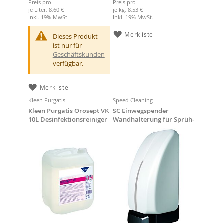
Preis pro
Preis pro
je Liter,
8,60 €
je kg,
8,53 €
Inkl. 19% MwSt.
Inkl. 19% MwSt.
Merkliste
Dieses Produkt
ist nur für
Geschäftskunden
verfügbar.
Merkliste
Kleen Purgatis
Speed Cleaning
Kleen Purgatis Orosept VK
SC Einwegspender
10L Desinfektionsreiniger
Wandhalterung für Sprüh-
und Lotionpumpe,
schwarz