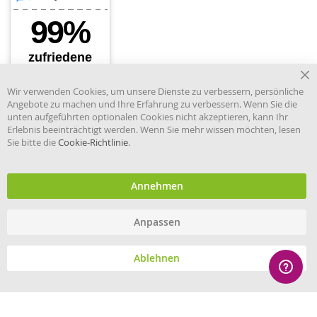
Cl
Wir verwenden Cookies, um unsere Dienste zu verbessern, persönliche
Co
Angebote zu machen und Ihre Erfahrung zu verbessern. Wenn Sie die
Ba
unten aufgeführten optionalen Cookies nicht akzeptieren, kann Ihr
Erlebnis beeinträchtigt werden. Wenn Sie mehr wissen möchten, lesen
Sie bitte die
Cookie-Richtlinie
.
Händler im offiziellen Register
des Deutschen Instituts für
medizinische Dokumentation
und Information.
Annehmen
Anpassen
© eHygiene 2026 - All rights reserved.
Ablehnen