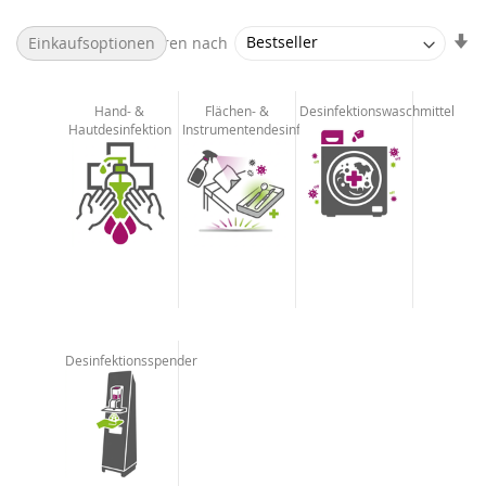
Au
Sortieren nach
Einkaufsoptionen
so
Hand- &
Flächen- &
Desinfektionswaschmittel
Hautdesinfektion
Instrumentendesinfektion
Desinfektionsspender