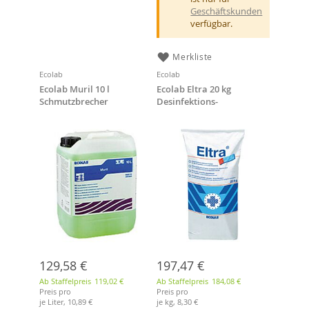
Geschäftskunden
verfügbar.
Merkliste
Ecolab
Ecolab
Ecolab Muril 10 l
Ecolab Eltra 20 kg
Schmutzbrecher
Desinfektions-
Vollwaschmittel
129,58 €
197,47 €
Ab Staffelpreis
119,02 €
Ab Staffelpreis
184,08 €
Preis pro
Preis pro
je Liter,
10,89 €
je kg,
8,30 €