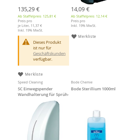
135,29 €
14,09 €
Ab Staffelpreis
125,81 €
Ab Staffelpreis
12,14 €
Preis pro
Preis pro
je Liter,
11,37 €
Inkl. 19% MwSt.
Inkl. 19% MwSt.
Merkliste
Dieses Produkt
ist nur für
Geschäftskunden
verfügbar.
Merkliste
Speed Cleaning
Bode Chemie
SC Einwegspender
Bode Sterillium 1000ml
Wandhalterung für Sprüh-
und Lotionpumpe, weiß