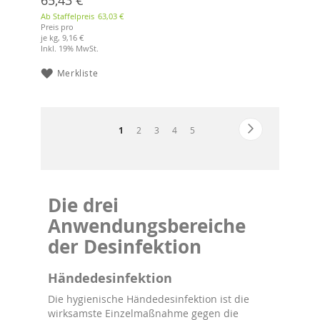
Ab Staffelpreis
63,03 €
Preis pro
je kg,
9,16 €
Inkl. 19% MwSt.
Merkliste
Seite
Seite
Weiter
Sie
Seite
Seite
Seite
Seite
1
2
3
4
5
lesen
gerade
die
Die drei
Seite
Anwendungsbereiche
der Desinfektion
Händedesinfektion
Die hygienische
Händedesinfektion
ist die
wirksamste Einzelmaßnahme gegen die