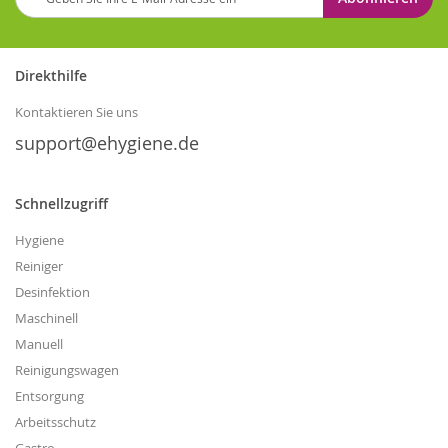
Sie
sich
für
unseren
Direkthilfe
Newsletter
an:
Kontaktieren Sie uns
support@ehygiene.de
Schnellzugriff
Hygiene
Reiniger
Desinfektion
Maschinell
Manuell
Reinigungswagen
Entsorgung
Arbeitsschutz