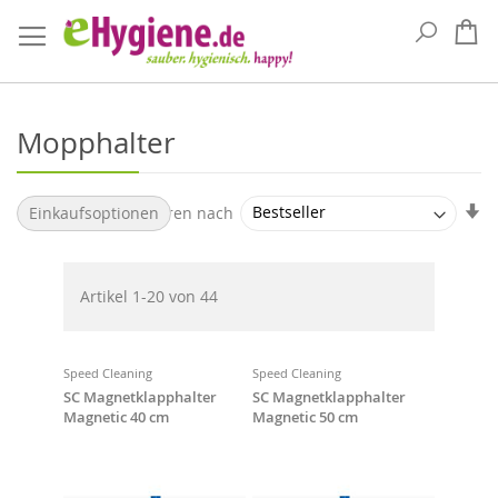
Suche
Me
Mopphalter
Au
Sortieren nach
Einkaufsoptionen
so
Artikel
1
-
20
von
44
Speed Cleaning
Speed Cleaning
SC Magnetklapphalter
SC Magnetklapphalter
Magnetic 40 cm
Magnetic 50 cm