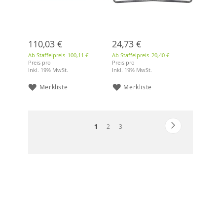
110,03 €
24,73 €
Ab Staffelpreis
100,11 €
Ab Staffelpreis
20,40 €
Preis pro
Preis pro
Inkl. 19% MwSt.
Inkl. 19% MwSt.
Merkliste
Merkliste
Seite
Seite
Weiter
Sie
Seite
Seite
1
2
3
lesen
gerade
die
Seite