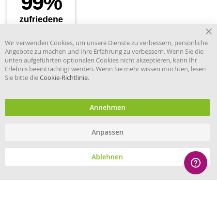
Cl
Wir verwenden Cookies, um unsere Dienste zu verbessern, persönliche
Co
Angebote zu machen und Ihre Erfahrung zu verbessern. Wenn Sie die
Ba
unten aufgeführten optionalen Cookies nicht akzeptieren, kann Ihr
Erlebnis beeinträchtigt werden. Wenn Sie mehr wissen möchten, lesen
Sie bitte die
Cookie-Richtlinie
.
Händler im offiziellen Register
des Deutschen Instituts für
medizinische Dokumentation
und Information.
Annehmen
Anpassen
© eHygiene 2026 - All rights reserved.
Ablehnen