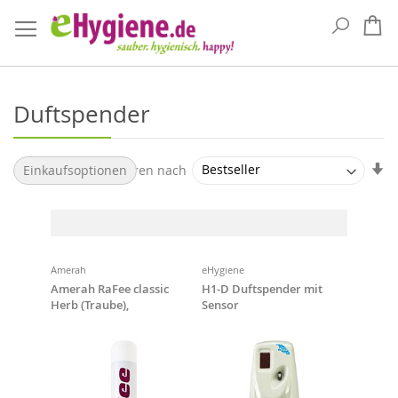
Suche
Me
Duftspender
Au
Sortieren nach
Einkaufsoptionen
so
Amerah
eHygiene
Amerah RaFee classic
H1-D Duftspender mit
Herb (Traube),
Sensor
Geruchsvernichter