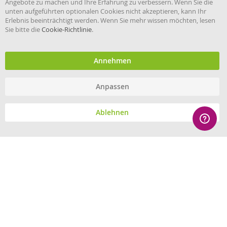
Angebote zu machen und Ihre Erfahrung zu verbessern. Wenn Sie die
Ba
unten aufgeführten optionalen Cookies nicht akzeptieren, kann Ihr
Erlebnis beeinträchtigt werden. Wenn Sie mehr wissen möchten, lesen
Sie bitte die
Cookie-Richtlinie
.
Händler im offiziellen Register
des Deutschen Instituts für
medizinische Dokumentation
und Information.
Annehmen
Anpassen
© eHygiene 2026 - All rights reserved.
Ablehnen