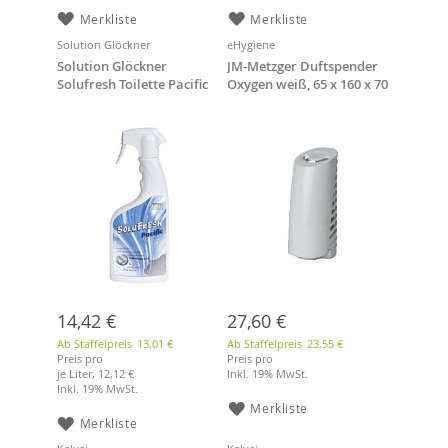
Merkliste
Merkliste
Solution Glöckner
eHygiene
Solution Glöckner
JM-Metzger Duftspender
Solufresh Toilette Pacific
Oxygen weiß, 65 x 160 x 70
750 ml mit Feinzerstäuber
mm
14,42 €
27,60 €
Ab Staffelpreis
13,01 €
Ab Staffelpreis
23,55 €
Preis pro
Preis pro
je Liter,
12,12 €
Inkl. 19% MwSt.
Inkl. 19% MwSt.
Merkliste
Merkliste