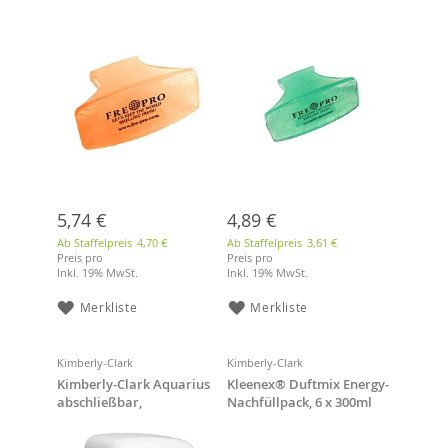
Damen WC
Lufterfrischer für Damen
WC
5,74 €
4,89 €
Ab Staffelpreis
4,70 €
Ab Staffelpreis
3,61 €
Preis pro
Preis pro
Inkl. 19% MwSt.
Inkl. 19% MwSt.
Merkliste
Merkliste
Kimberly-Clark
Kimberly-Clark
Kimberly-Clark Aquarius
Kleenex® Duftmix Energy-
abschließbar,
Nachfüllpack, 6 x 300ml
Lufterfrischungsgerät