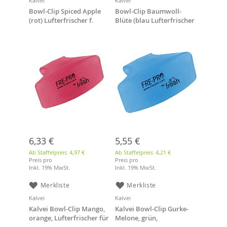
Kalvei
Kalvei
Bowl-Clip Spiced Apple
Bowl-Clip Baumwoll-
(rot) Lufterfrischer f.
Blüte (blau Lufterfrischer
Damen-WC
f. Damen-WC
6,33 €
5,55 €
Ab Staffelpreis
4,97 €
Ab Staffelpreis
4,21 €
Preis pro
Preis pro
Inkl. 19% MwSt.
Inkl. 19% MwSt.
Merkliste
Merkliste
Kalvei
Kalvei
Kalvei Bowl-Clip Mango,
Kalvei Bowl-Clip Gurke-
orange, Lufterfrischer für
Melone, grün,