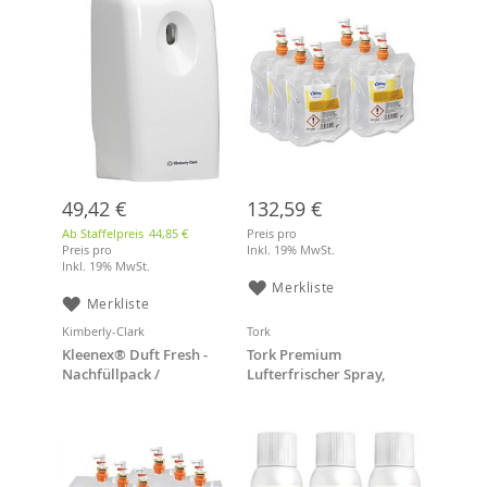
49,42 €
132,59 €
Ab Staffelpreis
44,85 €
Preis pro
Preis pro
Inkl. 19% MwSt.
Inkl. 19% MwSt.
Merkliste
Merkliste
Kimberly-Clark
Tork
Kleenex® Duft Fresh -
Tork Premium
Nachfüllpack /
Lufterfrischer Spray,
Transparent, 6 x 300 ml
Mixed Pack, (12x75ml)