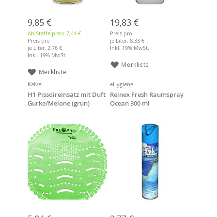
9,85 €
19,83 €
Ab Staffelpreis
7,41 €
Preis pro
Preis pro
je Liter,
8,33 €
je Liter,
2,76 €
Inkl. 19% MwSt.
Inkl. 19% MwSt.
Merkliste
Merkliste
Kalvei
eHygiene
H1 Pissoireinsatz mit Duft
Reinex Fresh Raumspray
Gurke/Melone (grün)
Ocean 300 ml