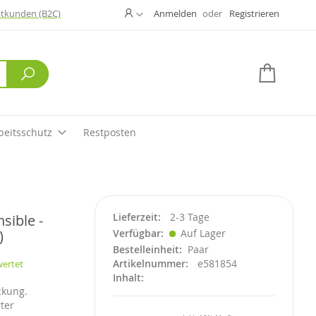
Ändern
atkunden (B2C)
Anmelden
Registrieren
Suche
Mein W
beitsschutz
Restposten
Lieferzeit
2-3 Tage
sible -
)
Verfügbar
Auf Lager
Bestelleinheit
Paar
Artikelnummer
e581854
wertet
Inhalt
ckung.
ter