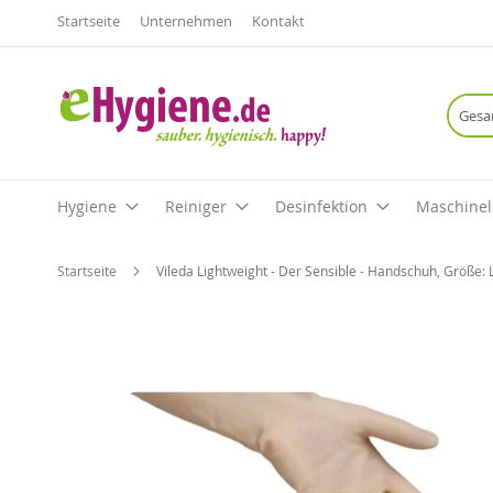
Startseite
Unternehmen
Kontakt
Hygiene
Reiniger
Desinfektion
Maschinel
Startseite
Vileda Lightweight - Der Sensible - Handschuh, Größe: L
Zum
Ende
der
Bildgalerie
springen