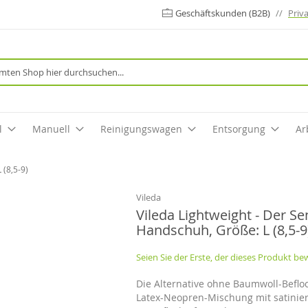
Geschäftskunden (B2B)
//
Priv
Suche
l
Manuell
Reinigungswagen
Entsorgung
Ar
 (8,5-9)
Vileda
Vileda Lightweight - Der Sen
Handschuh, Größe: L (8,5-9
Seien Sie der Erste, der dieses Produkt be
Die Alternative ohne Baumwoll-Beflo
Latex-Neopren-Mischung mit satinier