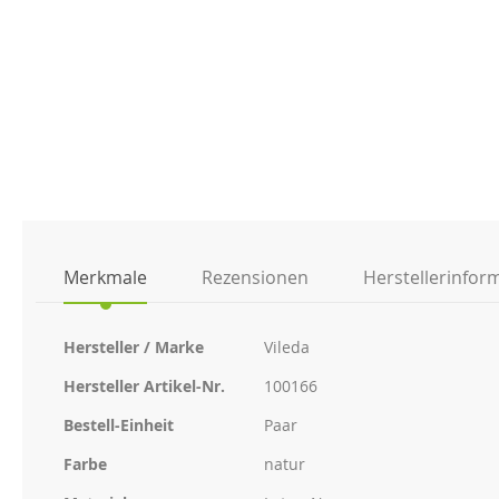
der
Bildgalerie
springen
Merkmale
Rezensionen
Herstellerinfor
Weitere
Hersteller / Marke
Vileda
Informationen
Hersteller Artikel-Nr.
100166
Bestell-Einheit
Paar
Farbe
natur