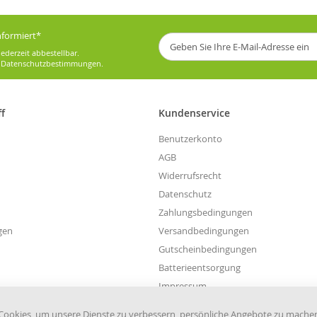
informiert*
Melden
Sie
ederzeit abbestellbar.
sich
e
Datenschutzbestimmungen
.
für
unseren
Newsletter
ff
Kundenservice
an:
Benutzerkonto
AGB
Widerrufsrecht
Datenschutz
Zahlungsbedingungen
gen
Versandbedingungen
Gutscheinbedingungen
Batterieentsorgung
Impressum
Widerruf einreichen
ookies, um unsere Dienste zu verbessern, persönliche Angebote zu mache