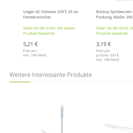
Unger GC-Schiene, SOFT, 25 cm
Bolsius Spitzkerzen 
Fensterwischer
Packung, Maße: 245
grau (sand)
es
Seien Sie der Erste, der dieses
Seien Sie der Erste, d
Produkt bewertet
Produkt bewertet
5,21 €
3,19 €
Preis pro
Preis pro
Inkl. 19% MwSt.
je Stück,
0,67 €
Inkl. 19% MwSt.
Merkliste
Merkliste
Weitere Interessante Produkte