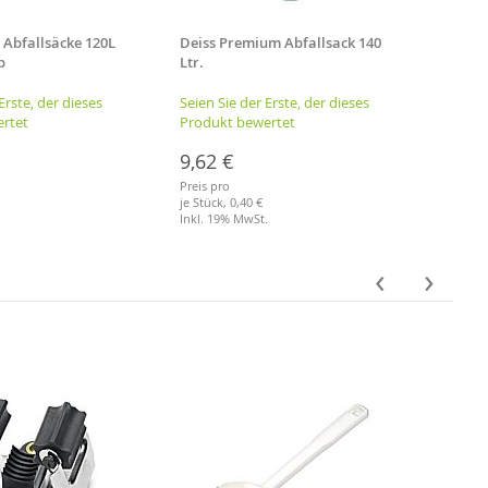
e Abfallsäcke 120L
Deiss Premium Abfallsack 140
Noell
b
Ltr.
Stiel
Erste, der dieses
Seien Sie der Erste, der dieses
Seien 
rtet
Produkt bewertet
Produ
9,62 €
8,52
Preis pro
Preis p
je Stück,
0,40 €
Inkl. 
.
Inkl. 19% MwSt.
Merkl
Merkliste
‹
›