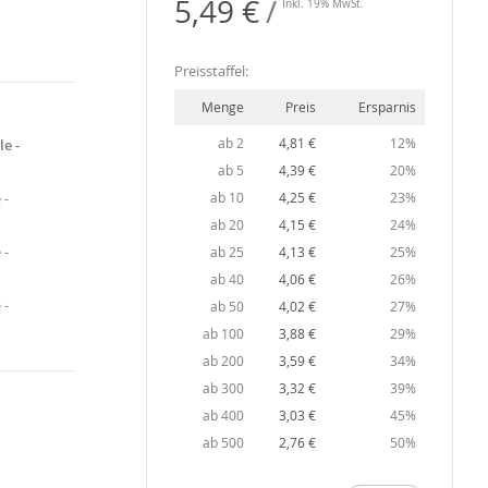
5,49 €
Inkl. 19% MwSt.
Preisstaffel:
Menge
Preis
Ersparnis
ab 2
4,81 €
12%
le -
ab 5
4,39 €
20%
 -
ab 10
4,25 €
23%
ab 20
4,15 €
24%
 -
ab 25
4,13 €
25%
ab 40
4,06 €
26%
 -
ab 50
4,02 €
27%
ab 100
3,88 €
29%
ab 200
3,59 €
34%
ab 300
3,32 €
39%
ab 400
3,03 €
45%
ab 500
2,76 €
50%