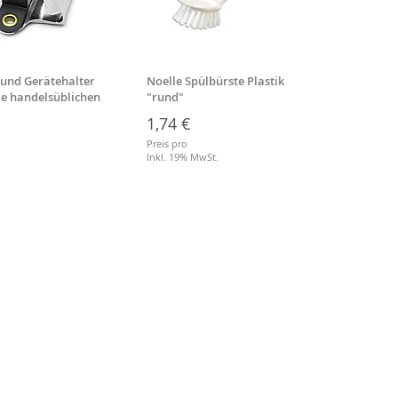
 und Gerätehalter
Noelle Spülbürste Plastik
Besens
lle handelsüblichen
"rund"
Stiell
1,74 €
3,64
Preis pro
Preis p
.
Inkl. 19% MwSt.
Inkl. 