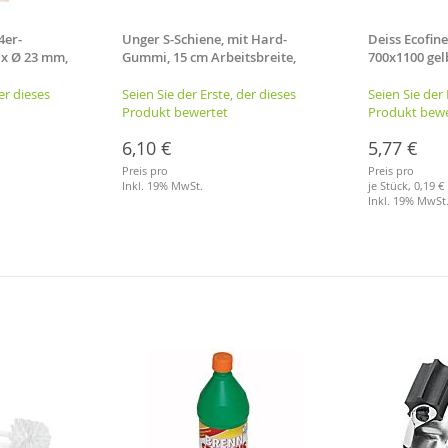
4er-
Unger S-Schiene, mit Hard-
Deiss Ecofin
 x Ø 23 mm,
Gummi, 15 cm Arbeitsbreite,
700x1100 gel
Fensterwischer
er dieses
Seien Sie der Erste, der dieses
Seien Sie der 
Produkt bewertet
Produkt bewe
6,10 €
5,77 €
Preis pro
Preis pro
Inkl. 19% MwSt.
je Stück,
0,19 €
Inkl. 19% MwSt
Merkliste
Merkliste