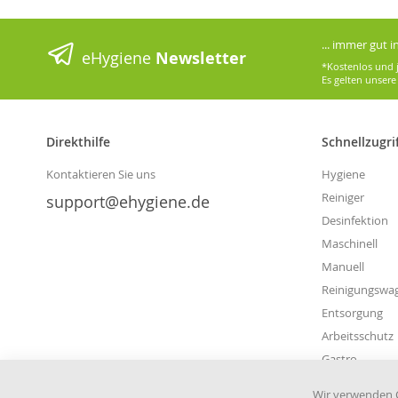
... immer gut 
eHygiene
Newsletter
*Kostenlos und j
Es gelten unser
Direkthilfe
Schnellzugri
Kontaktieren Sie uns
Hygiene
Reiniger
support@ehygiene.de
Desinfektion
Maschinell
Manuell
Reinigungswa
Entsorgung
Arbeitsschutz
Gastro
Wir verwenden C