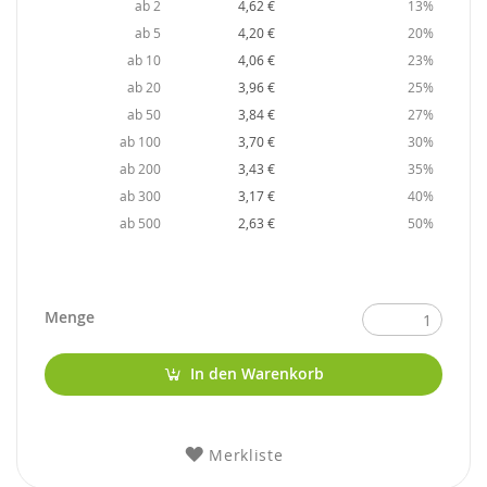
ab 2
4,62 €
13%
ab 5
4,20 €
20%
ab 10
4,06 €
23%
ab 20
3,96 €
25%
ab 50
3,84 €
27%
ab 100
3,70 €
30%
ab 200
3,43 €
35%
ab 300
3,17 €
40%
ab 500
2,63 €
50%
Menge
In den Warenkorb
Merkliste