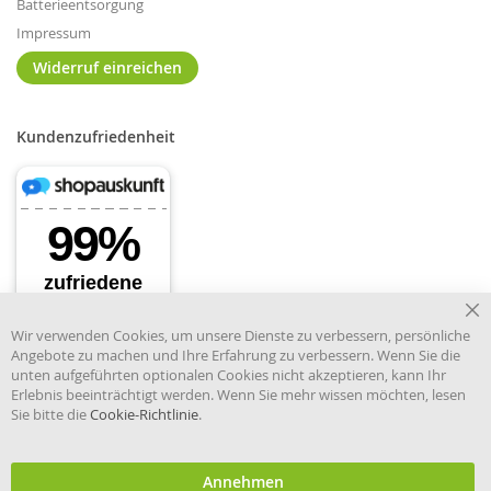
Batterieentsorgung
Impressum
Widerruf einreichen
Kundenzufriedenheit
Cl
Wir verwenden Cookies, um unsere Dienste zu verbessern, persönliche
Co
Angebote zu machen und Ihre Erfahrung zu verbessern. Wenn Sie die
Ba
unten aufgeführten optionalen Cookies nicht akzeptieren, kann Ihr
Erlebnis beeinträchtigt werden. Wenn Sie mehr wissen möchten, lesen
Sie bitte die
Cookie-Richtlinie
.
Händler im offiziellen Register
des Deutschen Instituts für
medizinische Dokumentation
und Information.
Annehmen