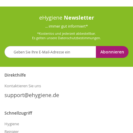
eHygiene
Newsletter
... immer gut informiert*
*Kostenlos und jederzeit abbestellbar.
Es gelten unsere
Datenschutzbestimmungen
.
Melden
Abonnieren
Sie
sich
für
unseren
Direkthilfe
Newsletter
an:
Kontaktieren Sie uns
support@ehygiene.de
Schnellzugriff
Hygiene
Reiniger