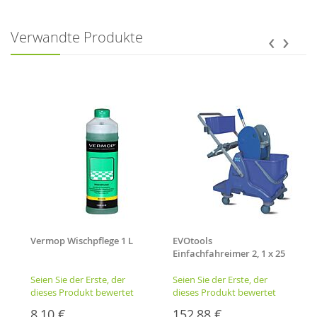
‹
›
Verwandte Produkte
5
Vermop Wischpflege 1 L
EVOtools
Einfachfahreimer 2, 1 x 25
l
Seien Sie der Erste, der
Seien Sie der Erste, der
dieses Produkt bewertet
dieses Produkt bewertet
8,10 €
152,88 €