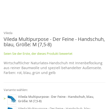
Zum
Anfang
der
Bildgalerie
Vileda
springen
Vileda Multipurpose - Der Feine - Handschuh,
blau, Größe: M (7,5-8)
Seien Sie der Erste, der dieses Produkt bewertet
Wirtschaftlicher Naturlatex-Handschuh mit Innenbeflockung
aus reiner Baumwolle und speziell behandelter Außenseite.
Farben: rot, blau, grün und gelb
Variante wählen:
Vileda Multipurpose - Der Feine - Handschuh, blau,
>
Größe: M (7,5-8)
Vileda Multipurpose - Der Feine - Handschuh, blau,