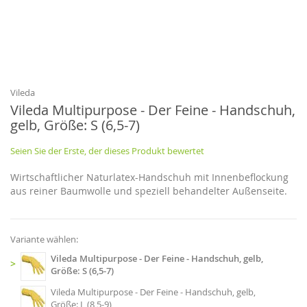
Zum
Anfang
der
Bildgalerie
Vileda
springen
Vileda Multipurpose - Der Feine - Handschuh,
gelb, Größe: S (6,5-7)
Seien Sie der Erste, der dieses Produkt bewertet
Wirtschaftlicher Naturlatex-Handschuh mit Innenbeflockung
aus reiner Baumwolle und speziell behandelter Außenseite.
Variante wählen:
Vileda Multipurpose - Der Feine - Handschuh, gelb,
>
Größe: S (6,5-7)
Vileda Multipurpose - Der Feine - Handschuh, gelb,
Größe: L (8,5-9)