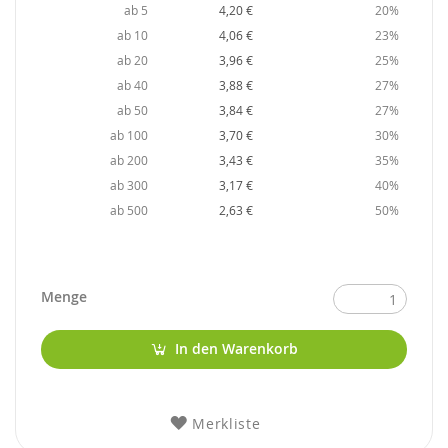
ab 5
4,20 €
20%
ab 10
4,06 €
23%
ab 20
3,96 €
25%
ab 40
3,88 €
27%
ab 50
3,84 €
27%
ab 100
3,70 €
30%
ab 200
3,43 €
35%
ab 300
3,17 €
40%
ab 500
2,63 €
50%
Menge
In den Warenkorb
Merkliste