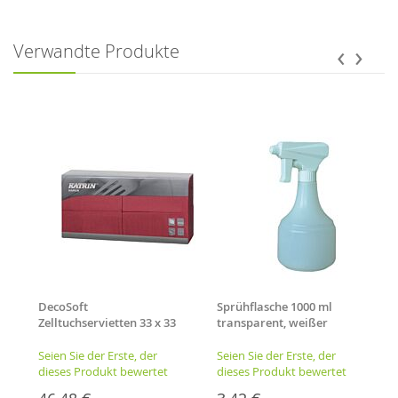
‹
›
Verwandte Produkte
DecoSoft
Sprühflasche 1000 ml
Zelltuchservietten 33 x 33
transparent, weißer
cm 3-lagig 1/8 Falz,
Sprühkopf
burgundy
Seien Sie der Erste, der
Seien Sie der Erste, der
dieses Produkt bewertet
dieses Produkt bewertet