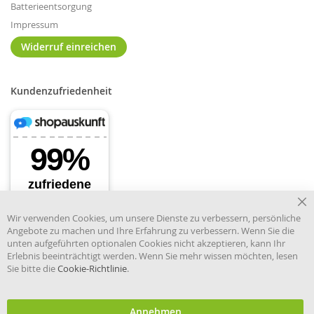
Batterieentsorgung
Impressum
Widerruf einreichen
Kundenzufriedenheit
Cl
Wir verwenden Cookies, um unsere Dienste zu verbessern, persönliche
Co
Angebote zu machen und Ihre Erfahrung zu verbessern. Wenn Sie die
Ba
unten aufgeführten optionalen Cookies nicht akzeptieren, kann Ihr
Erlebnis beeinträchtigt werden. Wenn Sie mehr wissen möchten, lesen
Sie bitte die
Cookie-Richtlinie
.
Händler im offiziellen Register
des Deutschen Instituts für
medizinische Dokumentation
und Information.
Annehmen