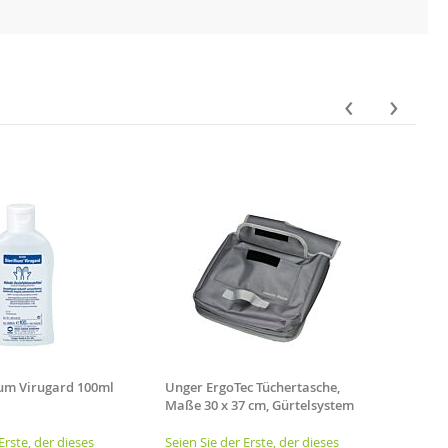
‹
›
ium Virugard 100ml
Unger ErgoTec Tüchertasche,
Buzil
Maße 30 x 37 cm, Gürtelsystem
Spezi
Erste, der dieses
Seien Sie der Erste, der dieses
Seien 