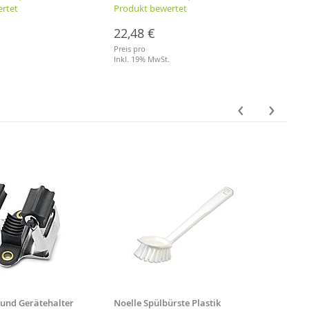
rtet
Produkt bewertet
Produ
22,48 €
7,94
Preis pro
Preis p
Inkl. 19% MwSt.
je Liter
.
Inkl. 
Merkliste
Merkl
‹
›
 und Gerätehalter
Noelle Spülbürste Plastik
Besens