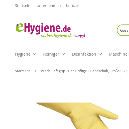
Startseite
Unternehmen
Kontakt
Hygiene
Reiniger
Desinfektion
Maschinel
Startseite
Vileda Safegrip - Der Griffige - Handschuh, Größe: S (6,
Zum
Ende
der
Bildgalerie
springen