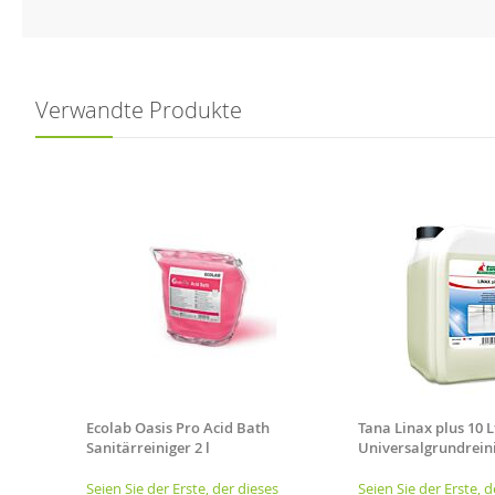
Verwandte Produkte
20 ml
Ecolab Oasis Pro Acid Bath
Tana Linax plus 10 L
-l-
Sanitärreiniger 2 l
Universalgrundrein
es
Seien Sie der Erste, der dieses
Seien Sie der Erste, d