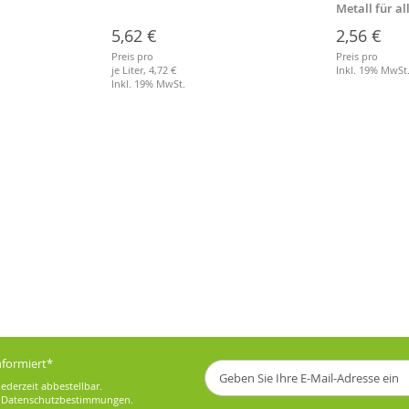
Metall für a
Stiele
5,62 €
2,56 €
Preis pro
Preis pro
je Liter,
4,72 €
Inkl. 19% MwSt
Inkl. 19% MwSt.
informiert*
Melden
Sie
ederzeit abbestellbar.
sich
e
Datenschutzbestimmungen
.