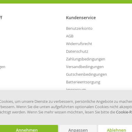
für
unseren
Newsletter
ff
Kundenservice
an:
Benutzerkonto
AGB
Widerrufsrecht
Datenschutz
Zahlungsbedingungen
gen
Versandbedingungen
Gutscheinbedingungen
Batterieentsorgung
Impressum
Widerruf einreichen
ookies, um unsere Dienste zu verbessern, persönliche Angebote zu mache
rbessern. Wenn Sie die unten aufgeführten optionalen Cookies nicht akzepti
rächtigt werden. Wenn Sie mehr wissen möchten, lesen Sie bitte die
Cookie-Ri
Annehmen
Anpassen
Ablehnen