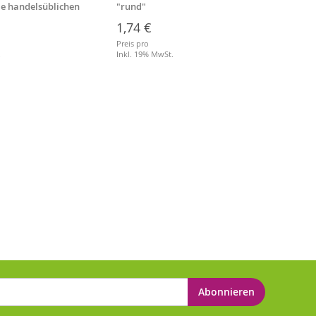
lle handelsüblichen
"rund"
Stiell
1,74 €
3,64
Preis pro
Preis p
.
Inkl. 19% MwSt.
Inkl. 
Abonnieren