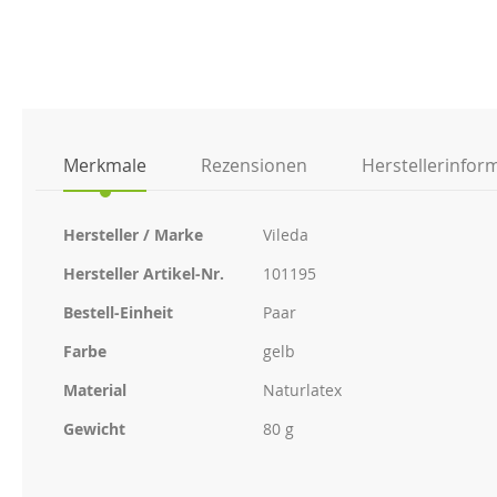
der
Bildgalerie
springen
Merkmale
Rezensionen
Herstellerinfor
Weitere
Hersteller / Marke
Vileda
Informationen
Hersteller Artikel-Nr.
101195
Bestell-Einheit
Paar
Farbe
gelb
Material
Naturlatex
Gewicht
80 g