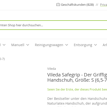
Geschäftskunden (B2B)
//
Priv
Suche
l
Manuell
Reinigungswagen
Entsorgung
Ar
5-7)
Vileda
Vileda Safegrip - Der Griffig
Handschuh, Größe: S (6,5-7
Seien Sie der Erste, der dieses Produkt be
Der Bestseller unter den Handschuh
Naturlatex-Handschuh, der aufgrund