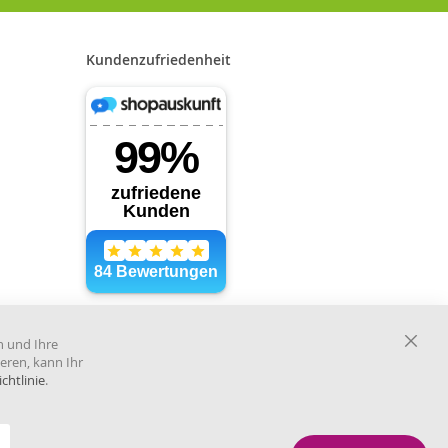
Kundenzufriedenheit
Händler im offiziellen Register
des Deutschen Instituts für
n und Ihre
medizinische Dokumentation
Close
eren, kann Ihr
und Information.
Cooki
chtlinie
.
Bar