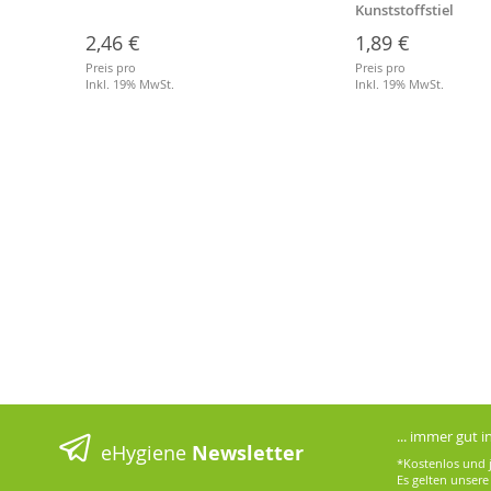
eßbar
Kunststoffstiel
2,46 €
1,89 €
Preis pro
Preis pro
Inkl. 19% MwSt.
Inkl. 19% MwSt.
... immer gut 
eHygiene
Newsletter
*Kostenlos und j
Es gelten unser