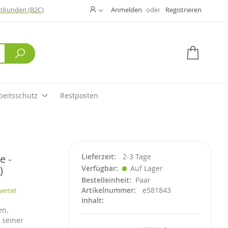
Ändern
atkunden (B2C)
Anmelden
Registrieren
Suche
Mein W
beitsschutz
Restposten
Lieferzeit
2-3 Tage
e -
)
Verfügbar
Auf Lager
Bestelleinheit
Paar
Artikelnummer
e581843
wertet
Inhalt
en.
 seiner