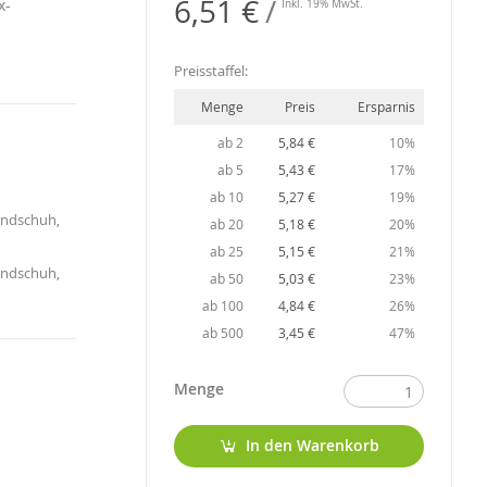
6,51 €
x-
Inkl. 19% MwSt.
Preisstaffel:
Menge
Preis
Ersparnis
ab 2
5,84 €
10%
ab 5
5,43 €
17%
ab 10
5,27 €
19%
Handschuh,
ab 20
5,18 €
20%
ab 25
5,15 €
21%
Handschuh,
ab 50
5,03 €
23%
ab 100
4,84 €
26%
ab 500
3,45 €
47%
Menge
In den Warenkorb