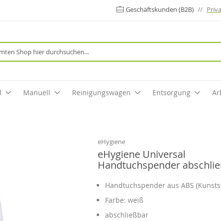
Geschäftskunden (B2B)
//
Priv
Suche
l
Manuell
Reinigungswagen
Entsorgung
Ar
eHygiene
eHygiene Universal
Handtuchspender abschlie
Handtuchspender aus ABS (Kunstst
Farbe: weiß
abschließbar