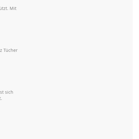
tzt. Mit
lz Tücher
st sich
t.