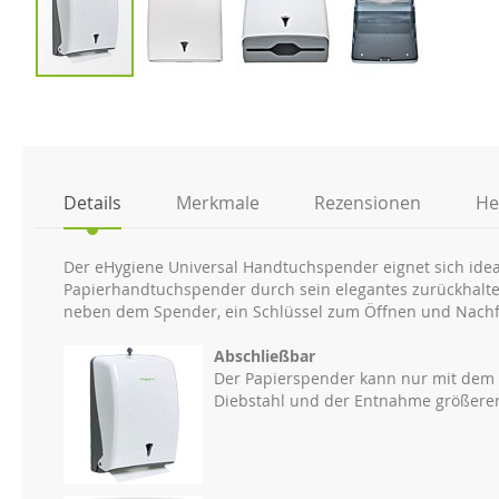
Zum
Anfang
der
Bildgalerie
springen
Details
Merkmale
Rezensionen
He
Der eHygiene Universal Handtuchspender eignet sich idea
Papierhandtuchspender durch sein elegantes zurückhalte
neben dem Spender, ein Schlüssel zum Öffnen und Nachfü
Abschließbar
Der Papierspender kann nur mit dem b
Diebstahl und der Entnahme größere