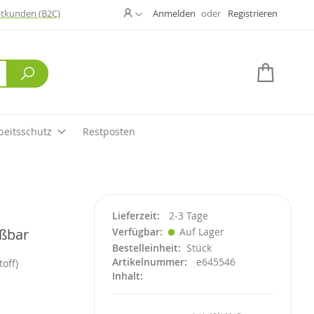
Ändern
atkunden (B2C)
Anmelden
Registrieren
Suche
Mein W
beitsschutz
Restposten
Lieferzeit
2-3 Tage
ßbar
Verfügbar
Auf Lager
Bestelleinheit
Stück
Artikelnummer
e645546
off)
Inhalt