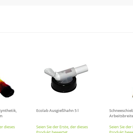
ynthetik,
Ecolab Ausgießhahn 5 l
Schneeschieb
cm
Arbeitsbreite
Stahlkante - 
Schneeräum
er dieses
Seien Sie der Erste, der dieses
Seien Sie der 
Produkt bewertet
Produkt bewe