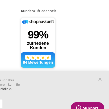
Kundenzufriedenheit
Händler im offiziellen Register
des Deutschen Instituts für
n und Ihre
medizinische Dokumentation
Close
eren, kann Ihr
und Information.
Cooki
chtlinie
.
Bar