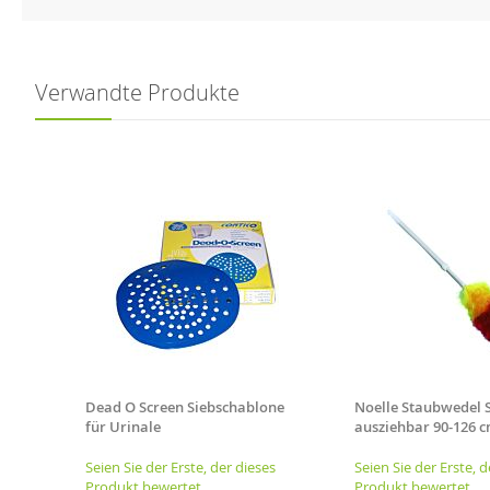
Verwandte Produkte
r.
Dead O Screen Siebschablone
Noelle Staubwedel S
für Urinale
ausziehbar 90-126 
es
Seien Sie der Erste, der dieses
Seien Sie der Erste, d
Produkt bewertet
Produkt bewertet