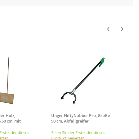
‹
›
er Holz,
Unger NiftyNabber Pro, Größe
EVO E
 50 cm, mit
90 cm, Abfallgreifer
Reini
für die manuelle
ung
Erste, der dieses
Seien Sie der Erste, der dieses
Seien 
rtet
Produkt bewertet
Produ