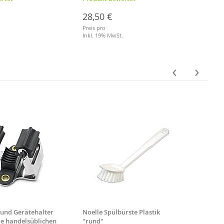
28,50 €
629,
Preis pro
Preis p
.
Inkl. 19% MwSt.
Inkl. 
Merkliste
Merkl
‹
›
 und Gerätehalter
Noelle Spülbürste Plastik
Besens
lle handelsüblichen
"rund"
Stiell