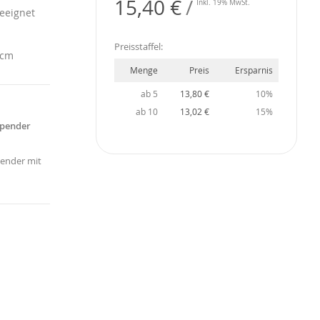
15,40 €
Inkl. 19% MwSt.
geeignet
Preisstaffel:
 cm
Menge
Preis
Ersparnis
ab 5
13,80 €
10%
ab 10
13,02 €
15%
spender
ender mit