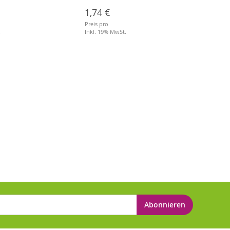
1,74 €
3,64
Preis pro
Preis p
.
Inkl. 19% MwSt.
Inkl. 
Abonnieren