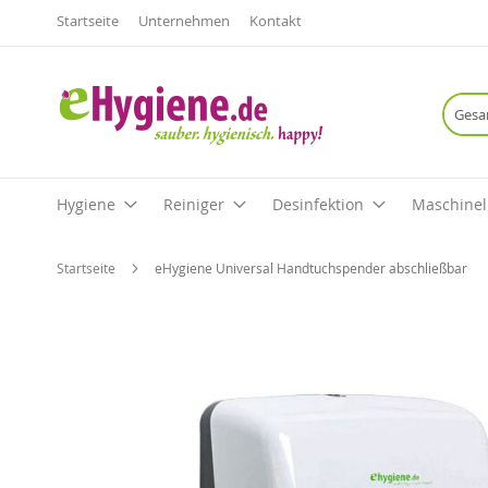
Startseite
Unternehmen
Kontakt
Hygiene
Reiniger
Desinfektion
Maschinel
Startseite
eHygiene Universal Handtuchspender abschließbar
Zum
Ende
der
Bildgalerie
springen