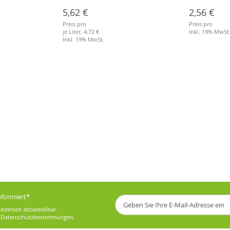
Stiele
5,62 €
2,56 €
Preis pro
Preis pro
je Liter,
4,72 €
Inkl. 19% MwSt
Inkl. 19% MwSt.
informiert*
Melden
Sie
ederzeit abbestellbar.
sich
e
Datenschutzbestimmungen
.
für