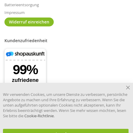
Batterieentsorgung
Impressum
Widerruf einreichen
Kundenzufriedenheit
Cl
Wir verwenden Cookies, um unsere Dienste zu verbessern, persönliche
Co
Angebote zu machen und Ihre Erfahrung zu verbessern. Wenn Sie die
Ba
unten aufgeführten optionalen Cookies nicht akzeptieren, kann Ihr
Erlebnis beeinträchtigt werden. Wenn Sie mehr wissen möchten, lesen
Sie bitte die
Cookie-Richtlinie
.
Händler im offiziellen Register
des Deutschen Instituts für
medizinische Dokumentation
und Information.