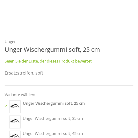
Zum
Anfang
der
Bildgalerie
Unger
springen
Unger Wischergummi soft, 25 cm
Seien Sie der Erste, der dieses Produkt bewertet
Ersatzstreifen, soft
Variante wählen:
Unger Wischergummi soft, 25 cm
>
Unger Wischergummi soft, 35 cm
Unger Wischergummi soft, 45 cm