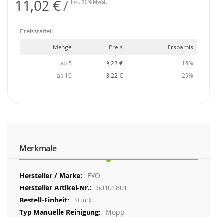
11,02 €
Inkl. 19% MwSt.
Preisstaffel:
Menge
Preis
Ersparnis
ab 5
9,23 €
16%
ab 10
8,22 €
25%
Merkmale
Weitere
EVO
Informationen
60101801
Stück
Mopp