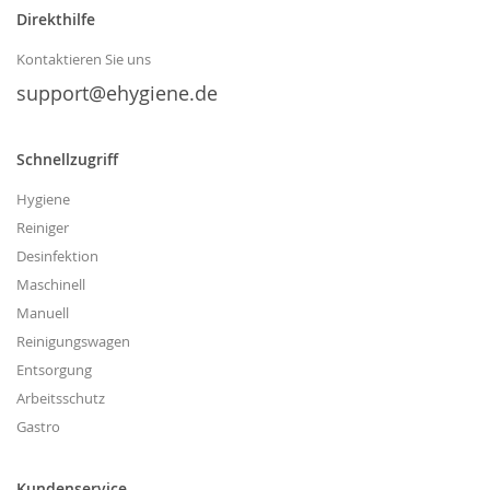
unseren
Direkthilfe
Newsletter
an:
Kontaktieren Sie uns
support@ehygiene.de
Schnellzugriff
Hygiene
Reiniger
Desinfektion
Maschinell
Manuell
Reinigungswagen
Entsorgung
Arbeitsschutz
Gastro
Kundenservice