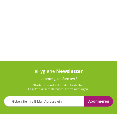
eHygiene
Newsletter
... immer gut informiert*
*Kostenlos und jederzeit abbestellbar.
Es gelten unsere
Datenschutzbestimmungen
.
Melden
Abonnieren
Sie
sich
für