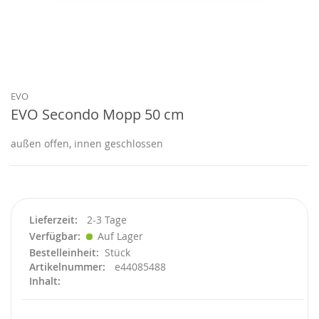
Zum
Anfang
der
Bildgalerie
EVO
springen
EVO Secondo Mopp 50 cm
außen offen, innen geschlossen
Lieferzeit
2-3 Tage
Verfügbar
Auf Lager
Bestelleinheit
Stück
Artikelnummer
e44085488
Inhalt