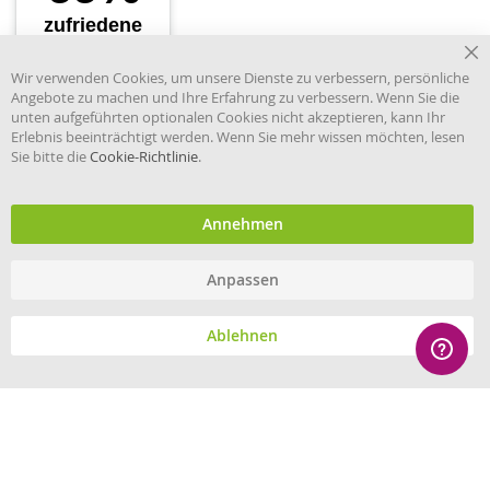
Cl
Wir verwenden Cookies, um unsere Dienste zu verbessern, persönliche
Co
Angebote zu machen und Ihre Erfahrung zu verbessern. Wenn Sie die
Ba
unten aufgeführten optionalen Cookies nicht akzeptieren, kann Ihr
Erlebnis beeinträchtigt werden. Wenn Sie mehr wissen möchten, lesen
Sie bitte die
Cookie-Richtlinie
.
Händler im offiziellen Register
des Deutschen Instituts für
medizinische Dokumentation
und Information.
Annehmen
Anpassen
© eHygiene 2026 - All rights reserved.
Ablehnen