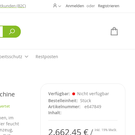
Ändern
atkunden (B2C)
Anmelden
Registrieren
Suche
Mein W
beitsschutz
Restposten
chine
Verfügbar
Nicht verfügbar
Bestelleinheit
Stück
wertet
Artikelnummer
e647849
Inhalt
hen, im
er feucht
2.662,45 €
inzeug,
Inkl. 19% MwSt.