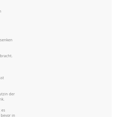
h
bsenken
bracht.
sst
utzin der
nk.
 es
 bevor in