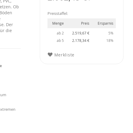
, PVC,
setzen. Ob
 Böden
Preisstaffel:
e
Menge
Preis
Ersparnis
se. Der
ür die
ab 2
2.519,67 €
5%
ab 5
2.178,34 €
18%
Merkliste
e
 zum
extremen