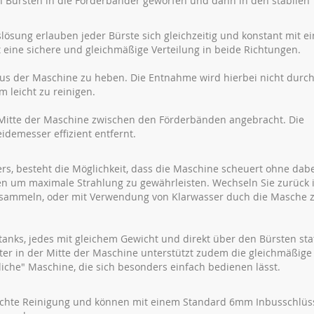
n Bürsten in die Förderbänder geworfen und dann in den stabilen
ösung erlauben jeder Bürste sich gleichzeitig und konstant mit ei
 eine sichere und gleichmäßige Verteilung in beide Richtungen.
aus der Maschine zu heben. Die Entnahme wird hierbei nicht durc
m leicht zu reinigen.
 Mitte der Maschine zwischen den Förderbänden angebracht. Die
demesser effizient entfernt.
ers, besteht die Möglichkeit, dass die Maschine scheuert ohne dab
n um maximale Strahlung zu gewährleisten. Wechseln Sie zurück 
 sammeln, oder mit Verwendung von Klarwasser duch die Masche 
anks, jedes mit gleichem Gewicht und direkt über den Bürsten stat
ter in der Mitte der Maschine unterstützt zudem die gleichmäßige
liche" Maschine, die sich besonders einfach bedienen lässt.
eichte Reinigung und können mit einem Standard 6mm Inbusschlüs