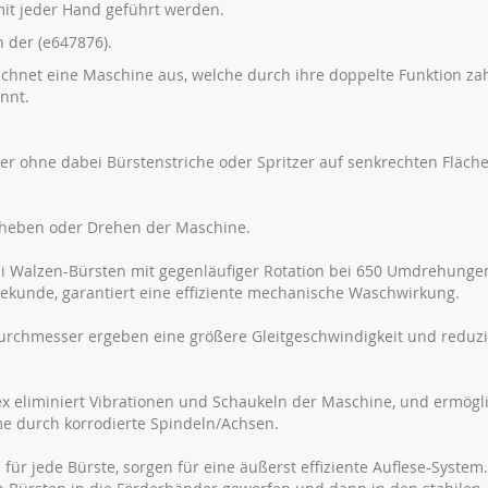
it jeder Hand geführt werden.
 der (e647876).
chnet eine Maschine aus, welche durch ihre doppelte Funktion za
nnt.
ber ohne dabei Bürstenstriche oder Spritzer auf senkrechten Fläch
heben oder Drehen der Maschine.
ei Walzen-Bürsten mit gegenläufiger Rotation bei 650 Umdrehunge
Sekunde, garantiert eine effiziente mechanische Waschwirkung.
urchmesser ergeben eine größere Gleitgeschwindigkeit und reduzi
 eliminiert Vibrationen und Schaukeln der Maschine, und ermögl
e durch korrodierte Spindeln/Achsen.
für jede Bürste, sorgen für eine äußerst effiziente Auflese-System.