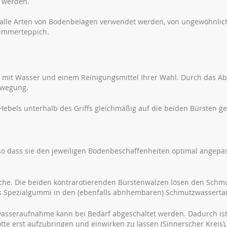
t werden.
 alle Arten von Bodenbelägen verwendet werden, von ungewöhnlic
zimmerteppich.
s mit Wasser und einem Reinigungsmittel Ihrer Wahl. Durch das A
Bewegung.
 Hebels unterhalb des Griffs gleichmäßig auf die beiden Bürsten ge
, so dass sie den jeweiligen Bodenbeschaffenheiten optimal angepa
äche. Die beiden kontrarotierenden Bürstenwalzen lösen den Schm
us Spezialgummi in den (ebenfalls abnhembaren) Schmutzwasserta
wasseraufnahme kann bei Bedarf abgeschaltet werden. Dadurch ist
tte erst aufzubringen und einwirken zu lassen (Sinnerscher Kreis),