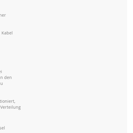
ner
h Kabel
ei
in den
zu
ioniert,
 Verteilung
sel