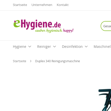
Startseite
Unternehmen
Kontakt
Hygiene
Reiniger
Desinfektion
Maschinel
Startseite
Duplex 340 Reinigungsmaschine
Zum
Ende
der
Bildgalerie
springen