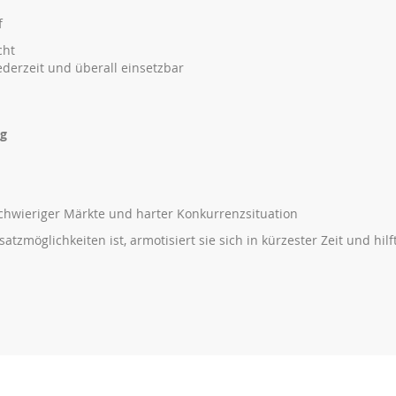
f
cht
ederzeit und überall einsetzbar
ng
chwieriger Märkte und harter Konkurrenzsituation
tzmöglichkeiten ist, armotisiert sie sich in kürzester Zeit und hilf