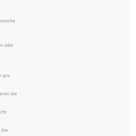
hlreiche
en oder
n pro
eren die
icht
 Die