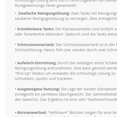
schmutzige Lösung wird durch Zentrifugalkraft von beide
Rückgewinnungs-Tanks gesammelt.
•
Zweifache Reinigungslösung:
Zwei Tanks mit Reinigungsl
sauberen Reinigugnslösung zu versorgen. Dies ermöglicht
•
Entnehmbare Tanks:
Die Klarwassertanks sind einfach 
oder festeVentile behindert. Dadurch sind die Tanks extre
•
Schmutzwassertank:
Der Schmutzwassertank ist in der
Schmutzlösung, Haare, Fett usw. werden durch zwei Schnei
•
Aufwisch-Einrichtung:
Durch das betätigen eines Schalt
Reinigungslösung aufzunehmen. Dies kann genutzt werde
"Pick-Up"-Modus um entweder die schmutzige Lösung zu
schrubben, spülen und trocknen.
•
Ausgewogene Nutzung:
Die Lage der beiden Klarwassert
ermöglicht ein perfektes Gleichgewicht. Der Sammelbehäl
des Gewichts. Das Ergebnis ist eine sehr "bedienerfreund
• Bürstenwechsel:
"Hohlraum"-Bürsten sorgen für eine l