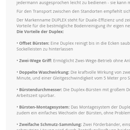
jedermann ausgesprochen leicht zu bedienen - sie kann m
Für den Transport zwischen den Standorten empfiehlt sich
Der Markenname DUPLEX steht für Duale-Effizienz und zei
Vorteile für die bestmögliche Bodenreinigung ihr eigen ne
Die Vorteile der Duplex:
•
Offset Bürsten:
Eine Duplex reinigt bis in die Ecken sau
Sockelleisten zu hinterlassen
•
Zwei-Wege Griff:
Ermöglicht Zwei-Wege-Betrieb ohne An
•
Doppelte Waschwirkung:
Die kraftvolle Wirkung von zw
Minute, und einer Gleitgeschwindigkeit vom 5 Meter pro 
•
Bürstendurchmesser:
Die Duplex-Bürsten mit großem D
Arbeitszeit spürbar.
•
Bürsten-Montagesystem:
Das Montagesystem der Duplex
zudem ein einfaches Wechseln der Bürsten, ohne Problem
•
Zweifache Schmutz-Sammlung:
Zwei Förderbänder, eins 