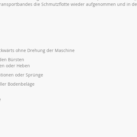
Transportbandes die Schmutzflotte wieder aufgenommen und in d
ckwärts ohne Drehung der Maschine
nden Bürsten
hen oder Heben
rationen oder Sprünge
ller Bodenbeläge
e