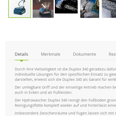
Zum
Anfang
der
Bildgalerie
springen
Details
Merkmale
Dokumente
Rez
Durch ihre Vielseitigkeit ist die Duplex 340 geradezu dafü
individuelle Lösungen für den spezifischen Einsatz zu ge
darstellen, erweist sich die Duplex 340 als Garant für wir
Der umlegbare Griff und der einseitige Antrieb machen b
auch in Ecken und an Fußleisten.
Der Hydrowascher Duplex 340 reinigt den Fußboden grün
Reinigungsflotte komplett wieder auf und hinterlässt ei
Insbesondere Zwischenräume und Fugen lassen sich mit d