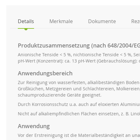
der
Bildgalerie
springen
Details
Merkmale
Dokumente
Rez
Produktzusammensetzung (nach 648/2004/EG
Anionische Tenside < 5 %, nichtionische Tenside < 5 %, Sei
pH-Wert (Konzentrat): ca. 13 pH-Wert (Gebrauchslösung): 
Anwendungsbereich
Zur Reinigung von wasserfesten, alkalibeständigen Boden-
Großküchen, Metzgereien und Schlachtereien, Molkereien,
schaumproduzierende Geräte geeignet.
Durch Korrosionsschutz u.a. auch auf eloxierten Alumin
Nicht auf alkaliempfindlichen Flächen einsetzen, z. B. Lin
Anwendung
Vor der Erstreinigung ist die Materialbeständigkeit an una