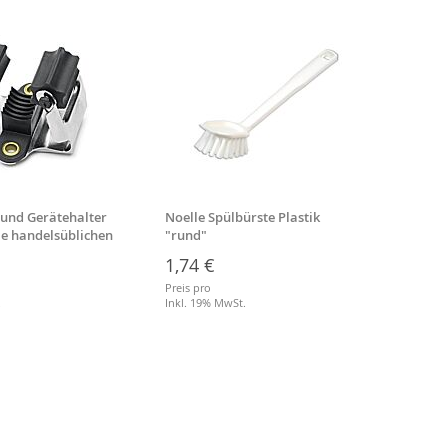
 und Gerätehalter
Noelle Spülbürste Plastik
Besens
lle handelsüblichen
"rund"
Stiell
1,74 €
3,64
Preis pro
Preis p
.
Inkl. 19% MwSt.
Inkl. 