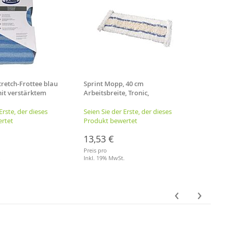
retch-Frottee blau
Sprint Mopp, 40 cm
Kiehl
it verstärktem
Arbeitsbreite, Tronic,
Konze
ße: 50 x 60 cm
gewaschen
Erste, der dieses
Seien Sie der Erste, der dieses
Seien 
rtet
Produkt bewertet
Produ
13,53 €
6,50
Preis pro
Preis p
.
Inkl. 19% MwSt.
je Liter
Inkl. 
Merkliste
Merkl
‹
›