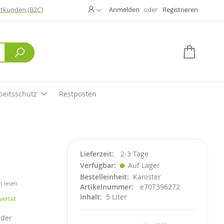
Ändern
atkunden (B2C)
Anmelden
Registrieren
Suche
Mein W
beitsschutz
Restposten
Lieferzeit
2-3 Tage
Verfügbar
Auf Lager
Bestelleinheit
Kanister
n lesen.
Artikelnummer
e70T396272
Inhalt
5 Liter
wertet
nder