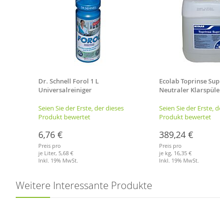
m,
Dr. Schnell Forol 1 L
Ecolab Toprinse Sup
Universalreiniger
Neutraler Klarspüle
es
Seien Sie der Erste, der dieses
Seien Sie der Erste, d
Produkt bewertet
Produkt bewertet
6,76 €
389,24 €
Preis pro
Preis pro
je Liter,
5,68 €
je kg,
16,35 €
Inkl. 19% MwSt.
Inkl. 19% MwSt.
Merkliste
Merkliste
Weitere Interessante Produkte