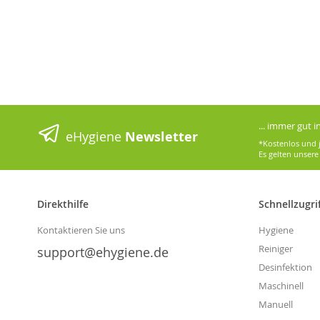
... immer gut 
eHygiene
Newsletter
*Kostenlos und j
Es gelten unser
Direkthilfe
Schnellzugri
Kontaktieren Sie uns
Hygiene
Reiniger
support@ehygiene.de
Desinfektion
Maschinell
Manuell