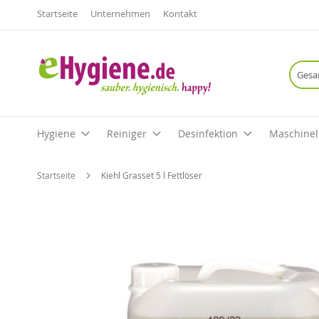
Startseite
Unternehmen
Kontakt
Hygiene
Reiniger
Desinfektion
Maschinel
Startseite
Kiehl Grasset 5 l Fettlöser
Zum
Ende
der
Bildgalerie
springen