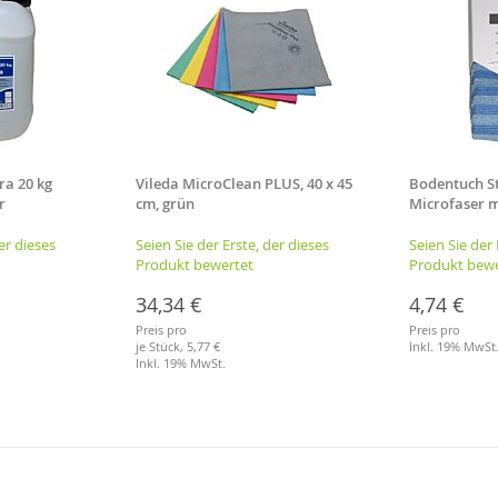
ra 20 kg
Vileda MicroClean PLUS, 40 x 45
Bodentuch St
r
cm, grün
Microfaser m
Rand, Tuchma
er dieses
Seien Sie der Erste, der dieses
Seien Sie der 
Produkt bewertet
Produkt bewe
34,34 €
4,74 €
Preis pro
Preis pro
je Stück,
5,77 €
Inkl. 19% MwSt
Inkl. 19% MwSt.
Merkliste
Merkliste