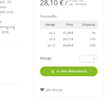
28,10 €
je Liter,
5,62
tt-, Öl-
Inkl. 19% MwSt.
 und
altem und
Preisstaffel:
lt
Menge
Preis
Ersparnis
 Reinigung
 sind.
ab 2
27,29 €
3%
ab 8
24,17 €
14%
ab 10
24,04 €
14%
Menge
In den Warenkorb
Merkliste