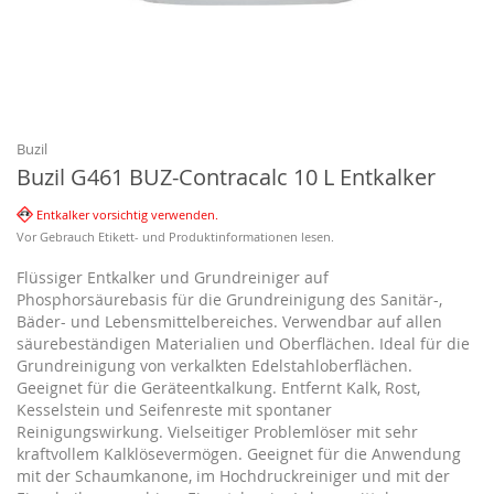
Zum
Anfang
der
Bildgalerie
Buzil
springen
Buzil G461 BUZ-Contracalc 10 L Entkalker
Entkalker vorsichtig verwenden.
Vor Gebrauch Etikett- und Produktinformationen lesen.
Flüssiger Entkalker und Grundreiniger auf
Phosphorsäurebasis für die Grundreinigung des Sanitär-,
Bäder- und Lebensmittelbereiches. Verwendbar auf allen
säurebeständigen Materialien und Oberflächen. Ideal für die
Grundreinigung von verkalkten Edelstahloberflächen.
Geeignet für die Geräteentkalkung. Entfernt Kalk, Rost,
Kesselstein und Seifenreste mit spontaner
Reinigungswirkung. Vielseitiger Problemlöser mit sehr
kraftvollem Kalklösevermögen. Geeignet für die Anwendung
mit der Schaumkanone, im Hochdruckreiniger und mit der