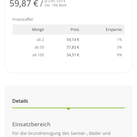
59,87 €
je Liter,
5,03 €
Inkl. 19% MwSt.
Preisstaffel:
Menge
Preis
Ersparnis
ab 2
59,14 €
1%
ab 50
57,83 €
3%
ab 100
54,51 €
9%
Details
Einsatzbereich
Für die Grundreinigung des Sanitär-, Bäder und