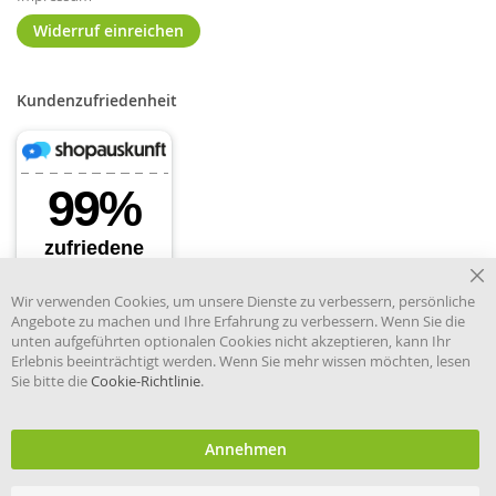
Widerruf einreichen
Kundenzufriedenheit
Cl
Wir verwenden Cookies, um unsere Dienste zu verbessern, persönliche
Co
Angebote zu machen und Ihre Erfahrung zu verbessern. Wenn Sie die
Ba
unten aufgeführten optionalen Cookies nicht akzeptieren, kann Ihr
Erlebnis beeinträchtigt werden. Wenn Sie mehr wissen möchten, lesen
Sie bitte die
Cookie-Richtlinie
.
Händler im offiziellen Register
des Deutschen Instituts für
medizinische Dokumentation
und Information.
Annehmen