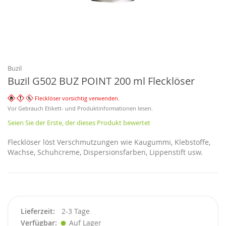
Zum
Anfang
der
Bildgalerie
Buzil
springen
Buzil G502 BUZ POINT 200 ml Flecklöser
Flecklöser vorsichtig verwenden.
Vor Gebrauch Etikett- und Produktinformationen lesen.
Seien Sie der Erste, der dieses Produkt bewertet
Flecklöser löst Verschmutzungen wie Kaugummi, Klebstoffe,
Wachse, Schuhcreme, Dispersionsfarben, Lippenstift usw.
Lieferzeit
2-3 Tage
Verfügbar
Auf Lager