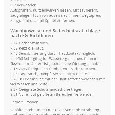
Pur verwenden.
Aufsprühen. Kurz einwirken lassen. Mit sauberem,
saugfähigen Tuch von außen nach innen wegtupfen.
Kaugummi u. a. mit Spatel entfernen.
Warnhinweise und Sicherheitsratschläge
nach EG-Richtlinien
R 12 Hochentzündlich.
R 38 Reizt die Haut.
R 43 Sensibilisierung durch Hautkontakt möglich.
R 50/53 Sehr giftig für Wasserorganismen. Kann in
Gewässern längerfristig schädliche Wirkungen haben.
S 16 Von Zündquellen fernhalten - Nicht rauchen.
S 23 Gas, Rauch, Dampf, Aerosol nicht einatmen.
S 28 Bei Berührung mit der Haut sofort abwaschen mit
viel Wasser und Seife.
S 37 Geeignete Schutzhandschuhe tragen.
S 51 Nur in gut gelüfteten Bereichen verwenden.
Enthält Limonen.
Behälter steht unter Druck. Vor Sonnenbestrahlung
und Temperaturen über 50°C schützen. Auch nach