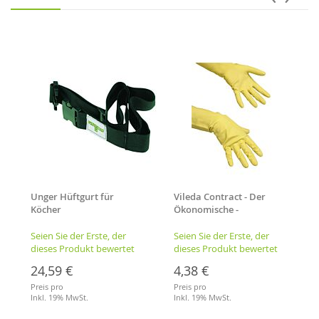
Unger Hüftgurt für
Vileda Contract - Der
Köcher
Ökonomische -
Handschuh, Größe: S (6,5-
7)
Seien Sie der Erste, der
Seien Sie der Erste, der
dieses Produkt bewertet
dieses Produkt bewertet
24,59 €
4,38 €
Preis pro
Preis pro
Inkl. 19% MwSt.
Inkl. 19% MwSt.