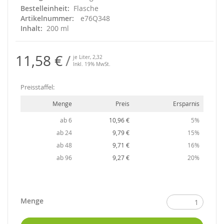
Bestelleinheit
Flasche
Artikelnummer
e76Q348
Inhalt
200 ml
11,58 €
je Liter,
2,32
Inkl. 19% MwSt.
Preisstaffel:
Menge
Preis
Ersparnis
ab 6
10,96 €
5%
ab 24
9,79 €
15%
ab 48
9,71 €
16%
ab 96
9,27 €
20%
Menge