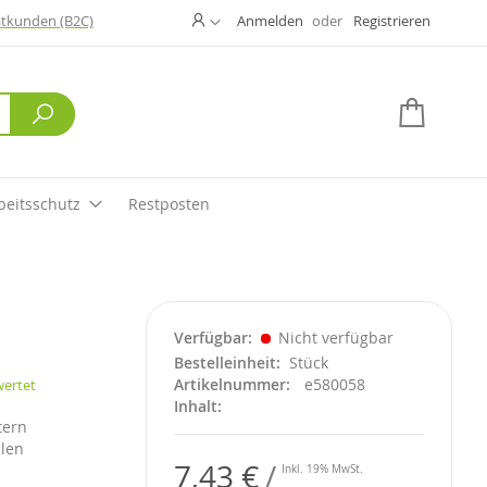
Ändern
atkunden (B2C)
Anmelden
Registrieren
Suche
Mein W
beitsschutz
Restposten
Verfügbar
Nicht verfügbar
Bestelleinheit
Stück
Artikelnummer
e580058
wertet
Inhalt
tern
llen
7,43 €
Inkl. 19% MwSt.