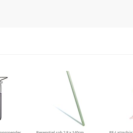
ionsspender
Besenstiel roh 2,8 x 140cm
PE-Latzschür