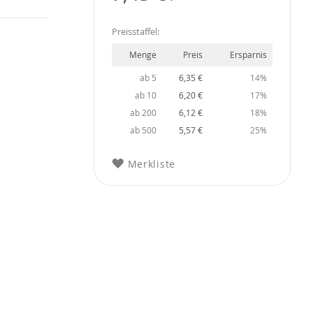
Preisstaffel:
Menge
Preis
Ersparnis
ab 5
6,35 €
14%
ab 10
6,20 €
17%
ab 200
6,12 €
18%
ab 500
5,57 €
25%
Merkliste