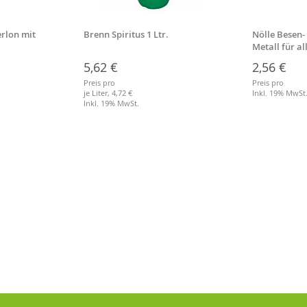
rlon mit
Brenn Spiritus 1 Ltr.
Nölle Besen-
Metall für a
Stiele
5,62 €
2,56 €
Preis pro
Preis pro
je Liter,
4,72 €
Inkl. 19% MwSt
Inkl. 19% MwSt.