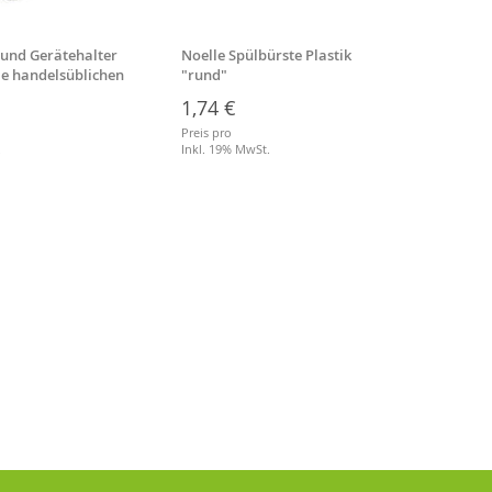
 und Gerätehalter
Noelle Spülbürste Plastik
Besens
lle handelsüblichen
"rund"
Stiell
1,74 €
3,64
Preis pro
Preis p
.
Inkl. 19% MwSt.
Inkl. 