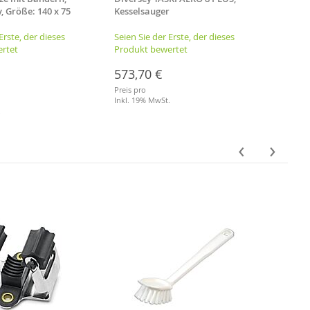
, Größe: 140 x 75
Kesselsauger
hochwe
Erste, der dieses
Seien Sie der Erste, der dieses
Seien 
rtet
Produkt bewertet
Produ
573,70 €
62,5
Preis pro
Preis p
Inkl. 19% MwSt.
je 1.00
.
Inkl. 
Merkliste
Merkl
‹
›