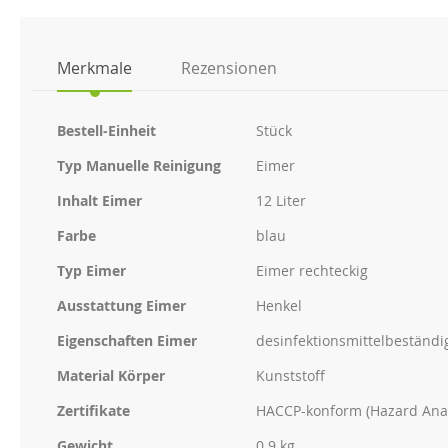
der
Bildgalerie
springen
Merkmale
Rezensionen
Weitere
Bestell-Einheit
Stück
Informationen
Typ Manuelle Reinigung
Eimer
Inhalt Eimer
12 Liter
Farbe
blau
Typ Eimer
Eimer rechteckig
Ausstattung Eimer
Henkel
Eigenschaften Eimer
desinfektionsmittelbeständi
Material Körper
Kunststoff
Zertifikate
HACCP-konform (Hazard Analy
Gewicht
0.9 kg