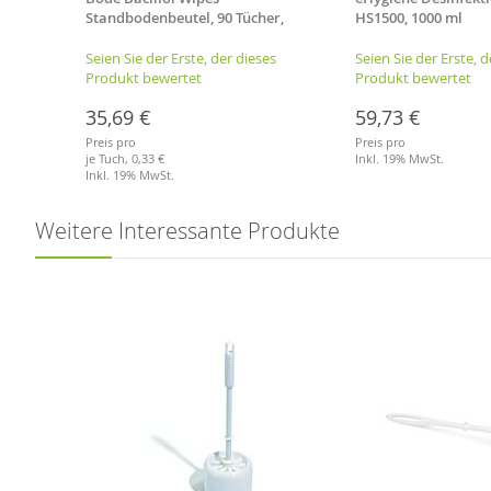
el
Standbodenbeutel, 90 Tücher,
HS1500, 1000 ml
Schnell-Desinfektionstücher
es
Seien Sie der Erste, der dieses
Seien Sie der Erste, d
Produkt bewertet
Produkt bewertet
35,69 €
59,73 €
Preis pro
Preis pro
je Tuch,
0,33 €
Inkl. 19% MwSt.
Inkl. 19% MwSt.
Merkliste
Merkliste
Weitere Interessante Produkte