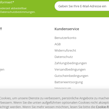
informiert*
Melden
Sie
ederzeit abbestellbar.
sich
e
Datenschutzbestimmungen
.
für
unseren
Newsletter
ff
Kundenservice
an:
Benutzerkonto
AGB
Widerrufsrecht
Datenschutz
Zahlungsbedingungen
gen
Versandbedingungen
Gutscheinbedingungen
Batterieentsorgung
Impressum
Widerruf einreichen
ookies, um unsere Dienste zu verbessern, persönliche Angebote zu mache
rbessern. Wenn Sie die unten aufgeführten optionalen Cookies nicht akzepti
rächtigt werden. Wenn Sie mehr wissen möchten, lesen Sie bitte die
Cookie-Ri