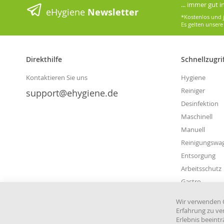
... immer gut 
eHygiene
Newsletter
*Kostenlos und j
Es gelten unser
Direkthilfe
Schnellzugri
Kontaktieren Sie uns
Hygiene
Reiniger
support@ehygiene.de
Desinfektion
Maschinell
Manuell
Reinigungswa
Entsorgung
Arbeitsschutz
Gastro
Wir verwenden C
Erfahrung zu ve
Erlebnis beeint