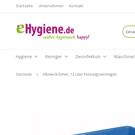
Startseite
Unternehmen
Kontakt
Hygiene
Reiniger
Desinfektion
Maschinel
Startseite
Allzweck-Eimer, 12 Liter Fassungsvermögen
Zum
Ende
der
Bildgalerie
springen