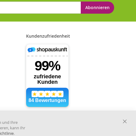
Abonnieren
Kundenzufriedenheit
Händler im offiziellen Register
des Deutschen Instituts für
n und Ihre
medizinische Dokumentation
Close
eren, kann Ihr
und Information.
Cooki
chtlinie
.
Bar