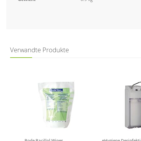
Verwandte Produkte
Bode Bacillol Wipes
eHygiene Desinfekt