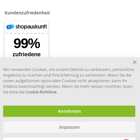
Kundenzufriedenheit
Cl
Wir verwenden Cookies, um unsere Dienste zu verbessern, persönliche
Co
Angebote zu machen und Ihre Erfahrung zu verbessern. Wenn Sie die
Ba
unten aufgeführten optionalen Cookies nicht akzeptieren, kann Ihr
Erlebnis beeinträchtigt werden. Wenn Sie mehr wissen möchten, lesen
Sie bitte die
Cookie-Richtlinie
.
Händler im offiziellen Register
des Deutschen Instituts für
medizinische Dokumentation
und Information.
Annehmen
Anpassen