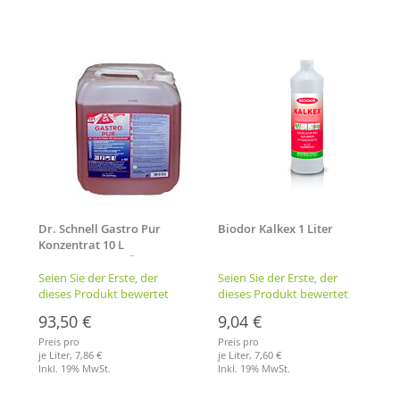
Dr. Schnell Gastro Pur
Biodor Kalkex 1 Liter
Konzentrat 10 L
hochwirksamer Öl- und
Fettlöser
Seien Sie der Erste, der
Seien Sie der Erste, der
dieses Produkt bewertet
dieses Produkt bewertet
93,50 €
9,04 €
Preis pro
Preis pro
je Liter,
7,86 €
je Liter,
7,60 €
Inkl. 19% MwSt.
Inkl. 19% MwSt.
Merkliste
Merkliste