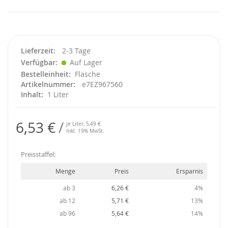
Lieferzeit
2-3 Tage
Verfügbar
Auf Lager
Bestelleinheit
Flasche
Artikelnummer
e7EZ967560
Inhalt
1 Liter
6,53 €
je Liter,
5,49 €
Inkl. 19% MwSt.
Preisstaffel:
Menge
Preis
Ersparnis
ab 3
6,26 €
4%
ab 12
5,71 €
13%
ab 96
5,64 €
14%