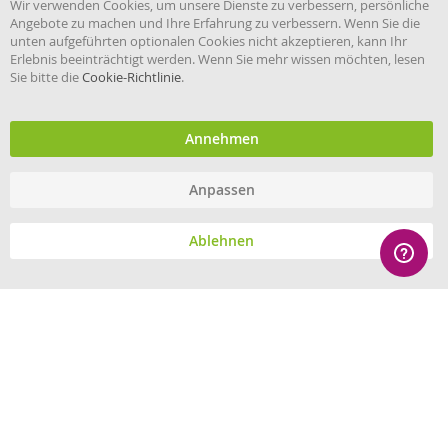
Wir verwenden Cookies, um unsere Dienste zu verbessern, persönliche
Co
Angebote zu machen und Ihre Erfahrung zu verbessern. Wenn Sie die
Ba
unten aufgeführten optionalen Cookies nicht akzeptieren, kann Ihr
Erlebnis beeinträchtigt werden. Wenn Sie mehr wissen möchten, lesen
Sie bitte die
Cookie-Richtlinie
.
Händler im offiziellen Register
des Deutschen Instituts für
medizinische Dokumentation
und Information.
Annehmen
Anpassen
© eHygiene 2026 - All rights reserved.
Ablehnen