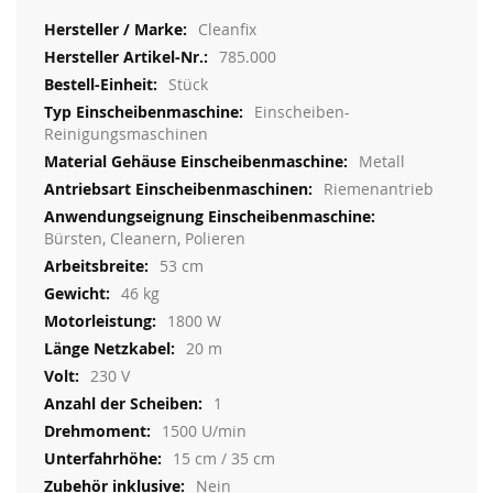
Weitere
Cleanfix
Informationen
785.000
Stück
Einscheiben-
Reinigungsmaschinen
Metall
Riemenantrieb
Bürsten, Cleanern, Polieren
53 cm
46 kg
1800 W
20 m
230 V
1
1500 U/min
15 cm / 35 cm
Nein