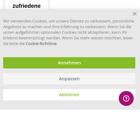
Cl
Wir verwenden Cookies, um unsere Dienste zu verbessern, persönliche
Co
Angebote zu machen und Ihre Erfahrung zu verbessern. Wenn Sie die
Ba
unten aufgeführten optionalen Cookies nicht akzeptieren, kann Ihr
Erlebnis beeinträchtigt werden. Wenn Sie mehr wissen möchten, lesen
Sie bitte die
Cookie-Richtlinie
.
Händler im offiziellen Register
des Deutschen Instituts für
medizinische Dokumentation
und Information.
Annehmen
Anpassen
© eHygiene 2026 - All rights reserved.
Ablehnen