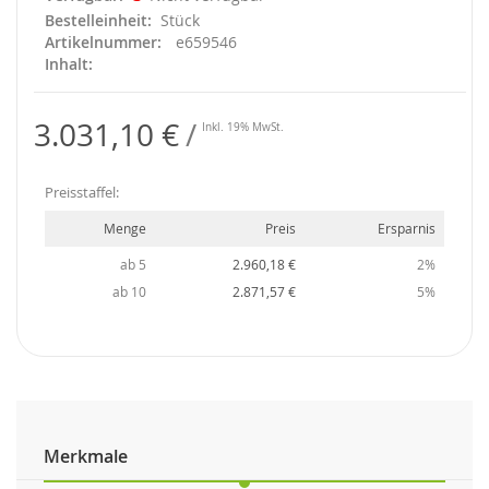
Bestelleinheit
Stück
Artikelnummer
e659546
Inhalt
3.031,10 €
Inkl. 19% MwSt.
Preisstaffel:
Menge
Preis
Ersparnis
ab 5
2.960,18 €
2%
ab 10
2.871,57 €
5%
Merkmale