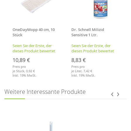
OneDayMopp 40 cm, 10
Dr. Schnell Milizid
Stück
Sensitive 1 Ltr.
Sanitärreiniger &
Kalklöser
Seien Sie der Erste, der
Seien Sie der Erste, der
dieses Produkt bewertet
dieses Produkt bewertet
10,89 €
8,83 €
Preis pro
Preis pro
je Stück,
0,92 €
je Liter,
7,42 €
Inkl. 19% MwSt.
Inkl. 19% MwSt.
Merkliste
Merkliste
‹
›
Weitere Interessante Produkte