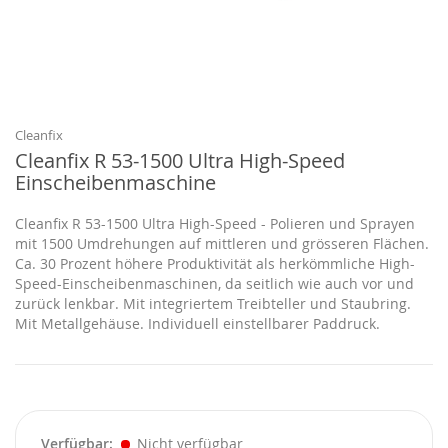
Zum
Anfang
der
Bildgalerie
Cleanfix
springen
Cleanfix R 53-1500 Ultra High-Speed
Einscheibenmaschine
Cleanfix R 53-1500 Ultra High-Speed - Polieren und Sprayen
mit 1500 Umdrehungen auf mittleren und grösseren Flächen.
Ca. 30 Prozent höhere Produktivität als herkömmliche High-
Speed-Einscheibenmaschinen, da seitlich wie auch vor und
zurück lenkbar. Mit integriertem Treibteller und Staubring.
Mit Metallgehäuse. Individuell einstellbarer Paddruck.
Verfügbar
Nicht verfügbar