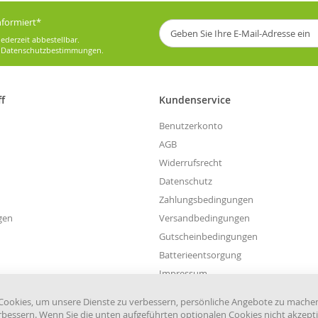
informiert*
Melden
Sie
ederzeit abbestellbar.
sich
e
Datenschutzbestimmungen
.
für
unseren
Newsletter
ff
Kundenservice
an:
Benutzerkonto
AGB
Widerrufsrecht
Datenschutz
Zahlungsbedingungen
gen
Versandbedingungen
Gutscheinbedingungen
Batterieentsorgung
Impressum
Widerruf einreichen
ookies, um unsere Dienste zu verbessern, persönliche Angebote zu mache
rbessern. Wenn Sie die unten aufgeführten optionalen Cookies nicht akzepti