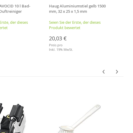
AVOCID 10 l Bad-
Haug Aluminiumstiel gelb 1500
Unger
Duftreiniger
mm, 32 x 25 x 1,5 mm
Erste, der dieses
Seien Sie der Erste, der dieses
Seien 
rtet
Produkt bewertet
Produ
20,03 €
15,7
Preis pro
Preis p
Inkl. 19% MwSt.
Inkl. 
.
Merkliste
Merkl
‹
›