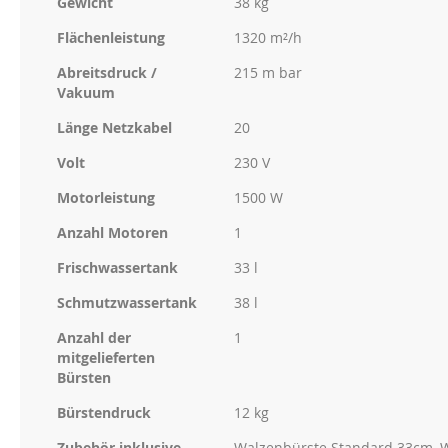
Gewicht
38 kg
Flächenleistung
1320 m²/h
Abreitsdruck /
215 m bar
Vakuum
Länge Netzkabel
20
Volt
230 V
Motorleistung
1500 W
Anzahl Motoren
1
Frischwassertank
33 l
Schmutzwassertank
38 l
Anzahl der
1
mitgelieferten
Bürsten
Bürstendruck
12 kg
Zubehör inklusive
Walzenbürste Standard 33cm, W