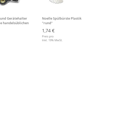
 und Gerätehalter
Noelle Spülbürste Plastik
Besens
lle handelsüblichen
"rund"
Stiell
1,74 €
3,64
Preis pro
Preis p
.
Inkl. 19% MwSt.
Inkl. 