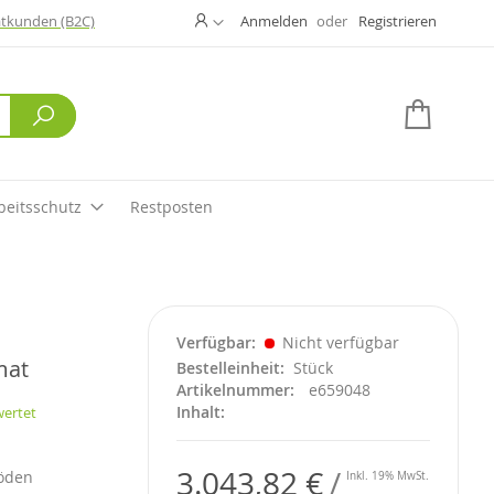
Ändern
atkunden (B2C)
Anmelden
Registrieren
Suche
Mein W
beitsschutz
Restposten
Verfügbar
Nicht verfügbar
mat
Bestelleinheit
Stück
Artikelnummer
e659048
Inhalt
wertet
3.043,82 €
böden
Inkl. 19% MwSt.