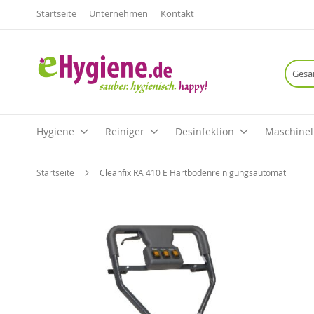
Startseite
Unternehmen
Kontakt
Hygiene
Reiniger
Desinfektion
Maschinel
Startseite
Cleanfix RA 410 E Hartbodenreinigungsautomat
Zum
Ende
der
Bildgalerie
springen