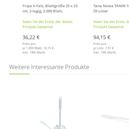
ch -
Fripa V-Falz, Blattgröße 25 x 23
Tana Nowa TANIN 10 
b,
cm, 2-lagig, 3.000 Blatt,
Öl-Löser
Handtuchpapier
es
Seien Sie der Erste, der dieses
Seien Sie der Erste, d
Produkt bewertet
Produkt bewertet
36,22 €
94,15 €
Preis pro
Preis pro
je 1.000 Blatt,
10,15 €
je Liter,
7,91 €
Inkl. 19% MwSt.
Inkl. 19% MwSt.
Merkliste
Merkliste
Weitere Interessante Produkte