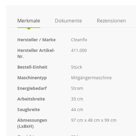
der
Bildgalerie
springen
Merkmale
Dokumente
Rezensionen
Weitere
Hersteller / Marke
Cleanfix
Informationen
Hersteller Artikel-
411.000
Nr.
Bestell-Einheit
Stück
Maschinentyp
Mitgängermaschine
Energiebedarf
Strom
Arbeitsbreite
33 cm
Saugbreite
44 cm
Abmessungen
97 cm x 48 cm x 99 cm
(LxBxH)