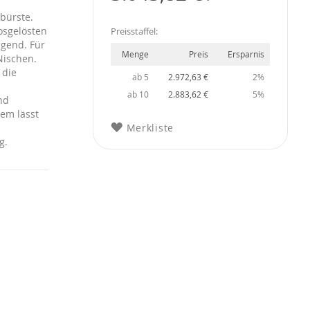
bürste.
osgelösten
Preisstaffel:
igend. Für
Menge
Preis
Ersparnis
Nischen.
 die
ab 5
2.972,63 €
2%
ab 10
2.883,62 €
5%
nd
em lässt
Merkliste
g.