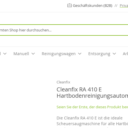
Geschäftskunden (B2B)
//
Priv
Suche
l
Manuell
Reinigungswagen
Entsorgung
Ar
Cleanfix
Cleanfix RA 410 E
Hartbodenreinigungsauto
Seien Sie der Erste, der dieses Produkt be
Die Cleanfix RA 410 E ist die ideale
Scheuersaugmaschine für alle Hart