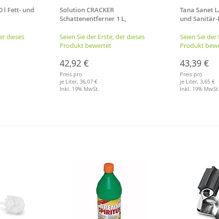
l Fett- und
Solution CRACKER
Tana Sanet L
Schattenentferner 1 L,
und Sanitär-
Graffitientferner
er dieses
Seien Sie der Erste, der dieses
Seien Sie der 
Produkt bewertet
Produkt bewe
42,92 €
43,39 €
Preis pro
Preis pro
je Liter,
36,07 €
je Liter,
3,65 €
Inkl. 19% MwSt.
Inkl. 19% MwSt
Merkliste
Merkliste