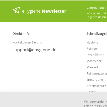
... immer gut 
eHygiene
Newsletter
*Kostenlos und j
Es gelten unser
Direkthilfe
Schnellzugri
Kontaktieren Sie uns
Hygiene
Reiniger
support@ehygiene.de
Desinfektion
Maschinell
Manuell
Reinigungswa
Entsorgung
Arbeitsschutz
Gastro
Wir verwenden C
Erfahrung zu ve