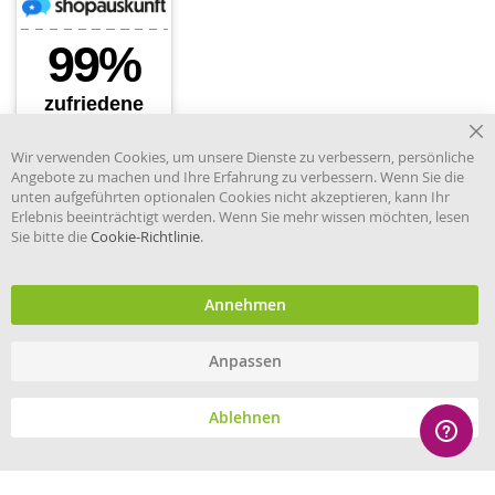
Cl
Wir verwenden Cookies, um unsere Dienste zu verbessern, persönliche
Co
Angebote zu machen und Ihre Erfahrung zu verbessern. Wenn Sie die
Ba
unten aufgeführten optionalen Cookies nicht akzeptieren, kann Ihr
Erlebnis beeinträchtigt werden. Wenn Sie mehr wissen möchten, lesen
Sie bitte die
Cookie-Richtlinie
.
Händler im offiziellen Register
des Deutschen Instituts für
medizinische Dokumentation
und Information.
Annehmen
Anpassen
© eHygiene 2026 - All rights reserved.
Ablehnen