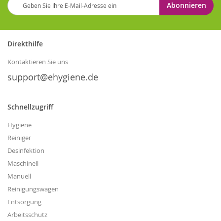
Abonnieren
Sie
sich
für
unseren
Direkthilfe
Newsletter
an:
Kontaktieren Sie uns
support@ehygiene.de
Schnellzugriff
Hygiene
Reiniger
Desinfektion
Maschinell
Manuell
Reinigungswagen
Entsorgung
Arbeitsschutz