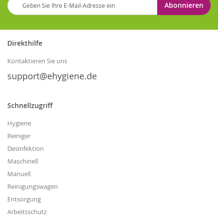
Abonnieren
Sie
sich
für
unseren
Direkthilfe
Newsletter
an:
Kontaktieren Sie uns
support@ehygiene.de
Schnellzugriff
Hygiene
Reiniger
Desinfektion
Maschinell
Manuell
Reinigungswagen
Entsorgung
Arbeitsschutz