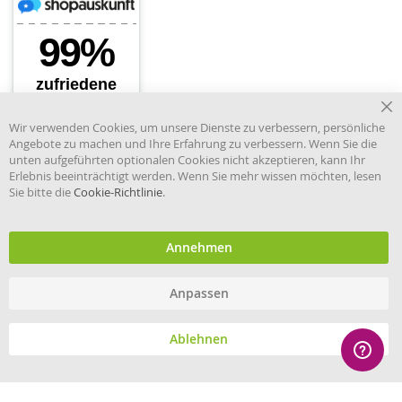
Cl
Wir verwenden Cookies, um unsere Dienste zu verbessern, persönliche
Co
Angebote zu machen und Ihre Erfahrung zu verbessern. Wenn Sie die
Ba
unten aufgeführten optionalen Cookies nicht akzeptieren, kann Ihr
Erlebnis beeinträchtigt werden. Wenn Sie mehr wissen möchten, lesen
Sie bitte die
Cookie-Richtlinie
.
Händler im offiziellen Register
des Deutschen Instituts für
medizinische Dokumentation
und Information.
Annehmen
Anpassen
© eHygiene 2026 - All rights reserved.
Ablehnen