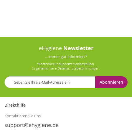
eHygiene
Newsletter
... immer gut informiert*
*Kostenlos und jederzeit abbestellbar.
Es gelten unsere
Datenschutzbestimmungen
.
Melden
Abonnieren
Sie
sich
für
unseren
Direkthilfe
Newsletter
an:
Kontaktieren Sie uns
support@ehygiene.de