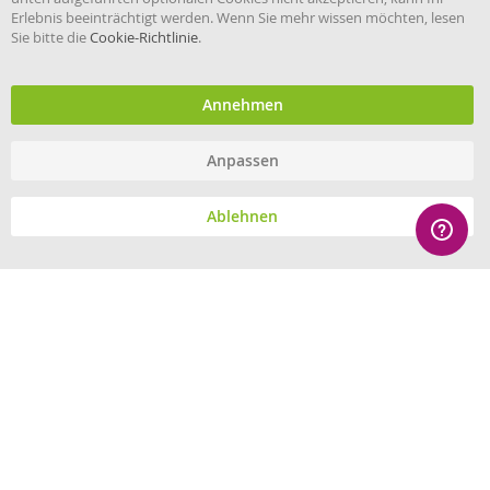
Erlebnis beeinträchtigt werden. Wenn Sie mehr wissen möchten, lesen
Sie bitte die
Cookie-Richtlinie
.
Händler im offiziellen Register
des Deutschen Instituts für
medizinische Dokumentation
und Information.
Annehmen
Anpassen
© eHygiene 2026 - All rights reserved.
Ablehnen