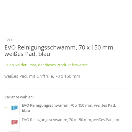
Zum
Anfang
der
Bildgalerie
EVO
springen
EVO Reinigungsschwamm, 70 x 150 mm,
weißes Pad, blau
Seien Sie der Erste, der dieses Produkt bewertet
weißes Pad, mit Griffrille, 70 x 150 mm
Variante wählen:
EVO Reinigungsschwamm, 70 x 150 mm, weißes Pad,
>
blau
EVO Reinigungsschwamm, 70 x 150 mm, weißes Pad, rot