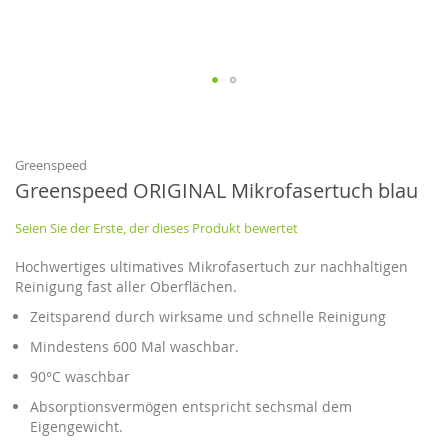
Zum
Anfang
der
Bildgalerie
Greenspeed
springen
Greenspeed ORIGINAL Mikrofasertuch blau
Seien Sie der Erste, der dieses Produkt bewertet
Hochwertiges ultimatives Mikrofasertuch zur nachhaltigen
Reinigung fast aller Oberflächen.
Zeitsparend durch wirksame und schnelle Reinigung
Mindestens 600 Mal waschbar.
90°C waschbar
Absorptionsvermögen entspricht sechsmal dem
Eigengewicht.