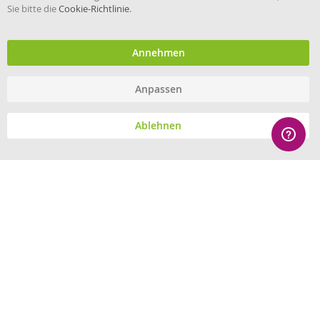
Sie bitte die
Cookie-Richtlinie
.
Händler im offiziellen Register
des Deutschen Instituts für
medizinische Dokumentation
und Information.
Annehmen
Anpassen
© eHygiene 2026 - All rights reserved.
Ablehnen