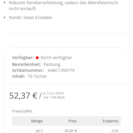
Robuste Randverarbeitung, sodass das Mikrofasertuch
nicht einläuft.
Nordic Swan Ecolabel.
Verfügbar
Nicht verfügbar
Bestelleinheit
Packung
Artikelnummer
e4AC1769779
Inhalt
10 Tücher
52,37 €
je Tuch,
4,40 €
Inkl. 19% MwSt.
Preisstaffel:
Menge
Preis
Ersparnis
ab 5
41,01 €
22%