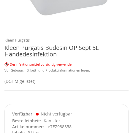
Zum
Anfang
der
Bildgalerie
Kleen Purgatis
springen
Kleen Purgatis Budesin OP Sept 5L
Händedesinfektion
Desinfektionsmittel vorsichtig verwenden.
Vor Gebrauch Etikett- und Produktinformationen lesen.
(DGHM gelistet)
Verfügbar
Nicht verfügbar
Bestelleinheit
Kanister
Artikelnummer
e7EZ988358
Inhalt
5 Liter