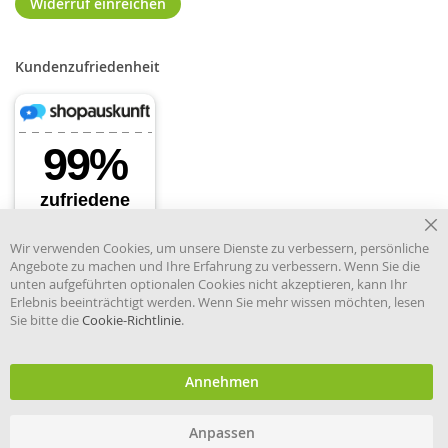
Widerruf einreichen
Kundenzufriedenheit
Cl
Wir verwenden Cookies, um unsere Dienste zu verbessern, persönliche
Co
Angebote zu machen und Ihre Erfahrung zu verbessern. Wenn Sie die
Ba
unten aufgeführten optionalen Cookies nicht akzeptieren, kann Ihr
Erlebnis beeinträchtigt werden. Wenn Sie mehr wissen möchten, lesen
Sie bitte die
Cookie-Richtlinie
.
Händler im offiziellen Register
des Deutschen Instituts für
medizinische Dokumentation
und Information.
Annehmen
Anpassen