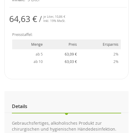
64,63 €
je Liter,
10,86 €
Inkl. 19% MwSt.
Preisstaffel:
Menge
Preis
Ersparnis
ab 5
63,09 €
2%
ab 10
63,03 €
2%
Details
Gebrauchsfertiges, alkoholisches Produkt zur
chirurgischen und hygienischen Händedesinfektion.