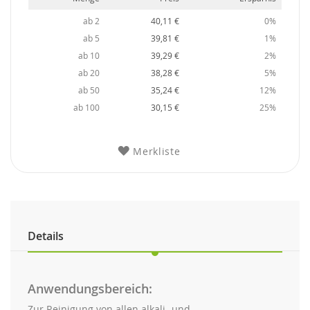
ab 2
40,11 €
0%
ab 5
39,81 €
1%
ab 10
39,29 €
2%
ab 20
38,28 €
5%
ab 50
35,24 €
12%
ab 100
30,15 €
25%
Merkliste
Details
Anwendungsbereich:
Zur Reinigung von allen alkali- und