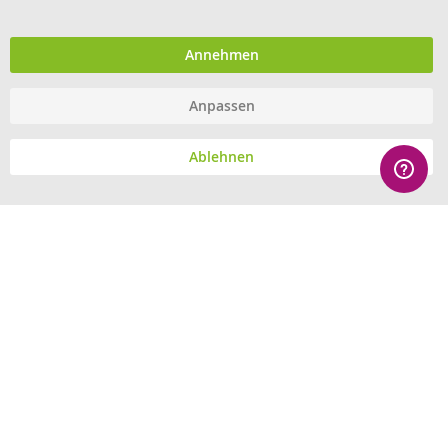
Händler im offiziellen Register
des Deutschen Instituts für
medizinische Dokumentation
und Information.
Annehmen
Anpassen
© eHygiene 2026 - All rights reserved.
Ablehnen