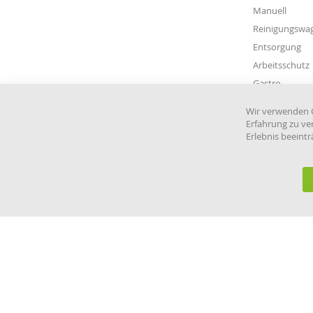
Manuell
Reinigungswa
Entsorgung
Arbeitsschutz
Gastro
Wir verwenden C
Erfahrung zu ve
Erlebnis beeint
© eHygiene 2026 - All rights reserved.