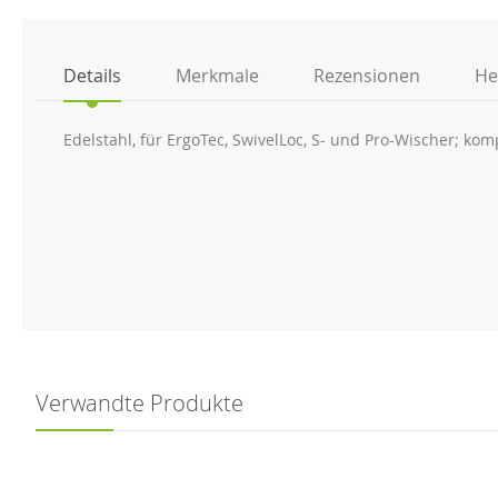
der
Bildgalerie
springen
Details
Merkmale
Rezensionen
He
Edelstahl, für ErgoTec, SwivelLoc, S- und Pro-Wischer; ko
Verwandte Produkte