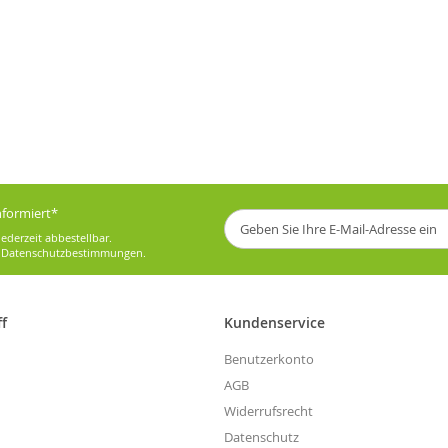
informiert*
Melden
Sie
ederzeit abbestellbar.
sich
e
Datenschutzbestimmungen
.
für
unseren
Newsletter
ff
Kundenservice
an:
Benutzerkonto
AGB
Widerrufsrecht
Datenschutz