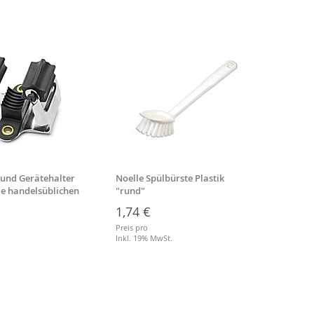
 und Gerätehalter
Noelle Spülbürste Plastik
Besens
lle handelsüblichen
"rund"
Stiell
1,74 €
3,64
Preis pro
Preis p
.
Inkl. 19% MwSt.
Inkl. 