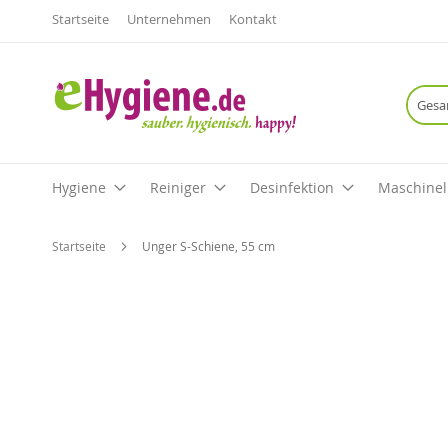
Startseite
Unternehmen
Kontakt
Hygiene
Reiniger
Desinfektion
Maschinel
Startseite
Unger S-Schiene, 55 cm
Zum
Ende
der
Bildgalerie
springen