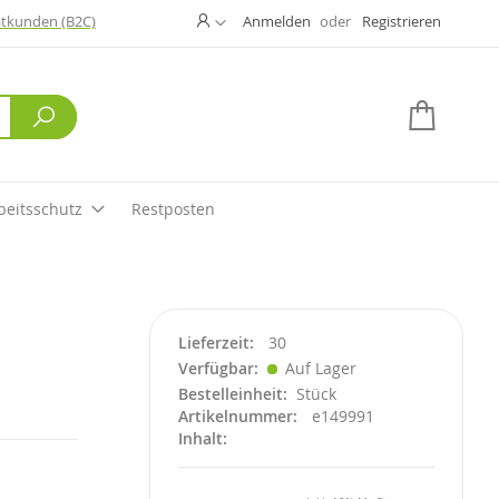
Ändern
atkunden (B2C)
Anmelden
Registrieren
Suche
Mein W
beitsschutz
Restposten
Lieferzeit
30
Verfügbar
Auf Lager
Bestelleinheit
Stück
Artikelnummer
e149991
Inhalt