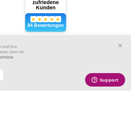
Händler im offiziellen Register
des Deutschen Instituts für
n und Ihre
medizinische Dokumentation
Close
eren, kann Ihr
und Information.
Cooki
chtlinie
.
Bar