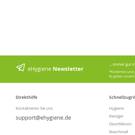
... immer gut 
eHygiene
Newsletter
*Kostenlos und j
Es gelten unser
Direkthilfe
Schnellzugri
Kontaktieren Sie uns
Hygiene
Reiniger
support@ehygiene.de
Desinfektion
Maschinell