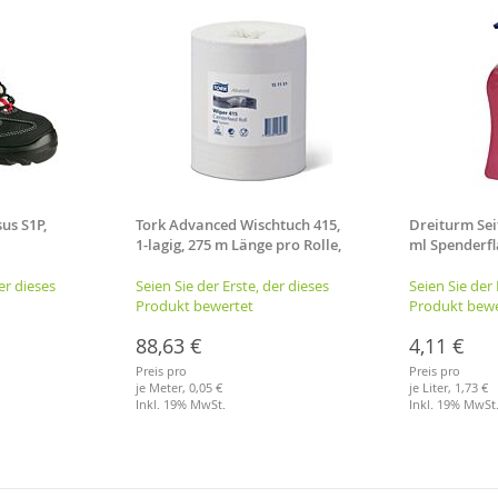
us S1P,
Tork Advanced Wischtuch 415,
Dreiturm Sei
1-lagig, 275 m Länge pro Rolle,
ml Spenderfl
Wischtuchrolle
er dieses
Seien Sie der Erste, der dieses
Seien Sie der 
Produkt bewertet
Produkt bewe
88,63 €
4,11 €
Preis pro
Preis pro
je Meter,
0,05 €
je Liter,
1,73 €
Inkl. 19% MwSt.
Inkl. 19% MwSt
Merkliste
Merkliste