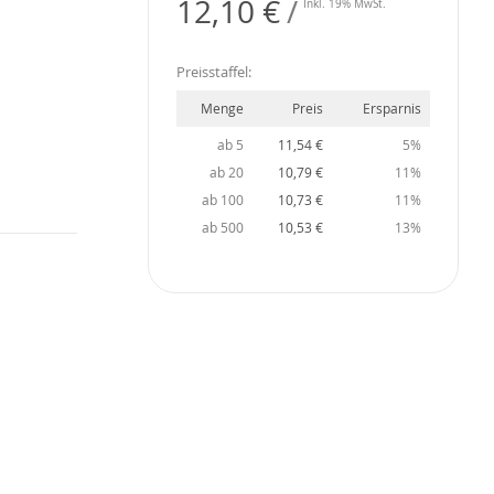
12,10 €
Inkl. 19% MwSt.
Preisstaffel:
Menge
Preis
Ersparnis
ab 5
11,54 €
5%
ab 20
10,79 €
11%
ab 100
10,73 €
11%
ab 500
10,53 €
13%