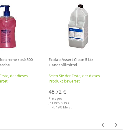
fencreme rosé 500
Ecolab Assert Clean 5 Ltr.
Vermo
asche
Handspülmittel
80 cm
Erste, der dieses
Seien Sie der Erste, der dieses
Seien 
rtet
Produkt bewertet
Produ
48,72 €
51,5
Preis pro
Preis p
je Liter,
8,19 €
Inkl. 
.
Inkl. 19% MwSt.
Merkl
Merkliste
‹
›