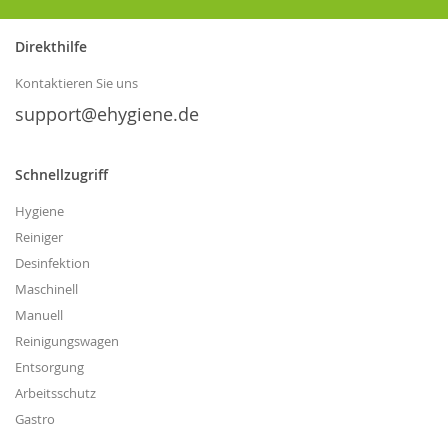
für
unseren
Direkthilfe
Newsletter
an:
Kontaktieren Sie uns
support@ehygiene.de
Schnellzugriff
Hygiene
Reiniger
Desinfektion
Maschinell
Manuell
Reinigungswagen
Entsorgung
Arbeitsschutz
Gastro