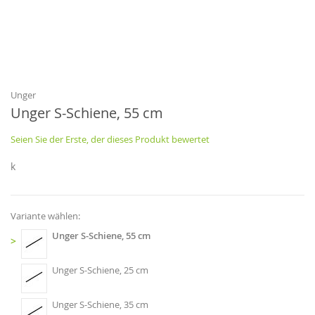
Zum
Anfang
der
Bildgalerie
Unger
springen
Unger S-Schiene, 55 cm
Seien Sie der Erste, der dieses Produkt bewertet
k
Variante wählen:
Unger S-Schiene, 55 cm
>
Unger S-Schiene, 25 cm
Unger S-Schiene, 35 cm