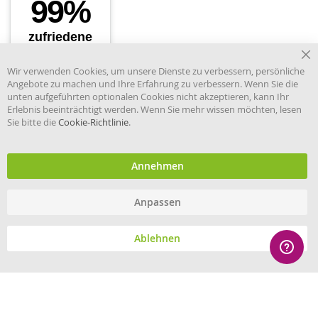
Cl
Wir verwenden Cookies, um unsere Dienste zu verbessern, persönliche
Co
Angebote zu machen und Ihre Erfahrung zu verbessern. Wenn Sie die
Ba
unten aufgeführten optionalen Cookies nicht akzeptieren, kann Ihr
Erlebnis beeinträchtigt werden. Wenn Sie mehr wissen möchten, lesen
Sie bitte die
Cookie-Richtlinie
.
Händler im offiziellen Register
des Deutschen Instituts für
medizinische Dokumentation
und Information.
Annehmen
Anpassen
© eHygiene 2026 - All rights reserved.
Ablehnen