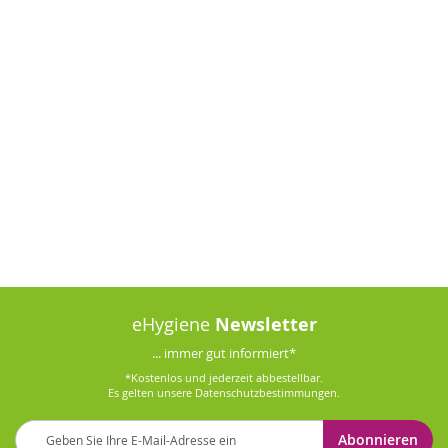
eHygiene
Newsletter
... immer gut informiert*
*Kostenlos und jederzeit abbestellbar.
Es gelten unsere
Datenschutzbestimmungen
.
Melden
Abonnieren
Sie