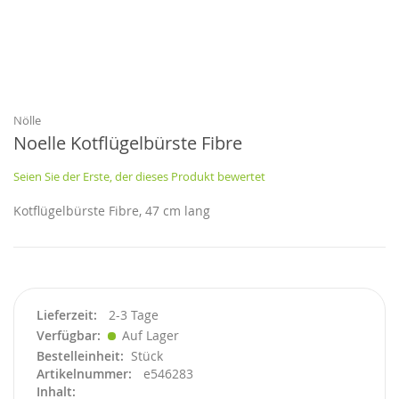
Zum
Anfang
der
Bildgalerie
Nölle
springen
Noelle Kotflügelbürste Fibre
Seien Sie der Erste, der dieses Produkt bewertet
Kotflügelbürste Fibre, 47 cm lang
Lieferzeit
2-3 Tage
Verfügbar
Auf Lager
Bestelleinheit
Stück
Artikelnummer
e546283
Inhalt