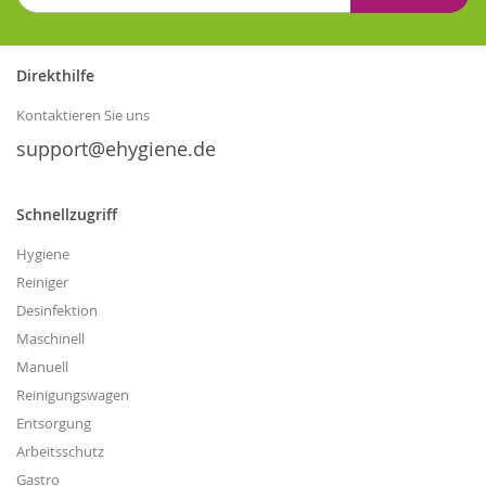
sich
für
unseren
Direkthilfe
Newsletter
an:
Kontaktieren Sie uns
support@ehygiene.de
Schnellzugriff
Hygiene
Reiniger
Desinfektion
Maschinell
Manuell
Reinigungswagen
Entsorgung
Arbeitsschutz
Gastro