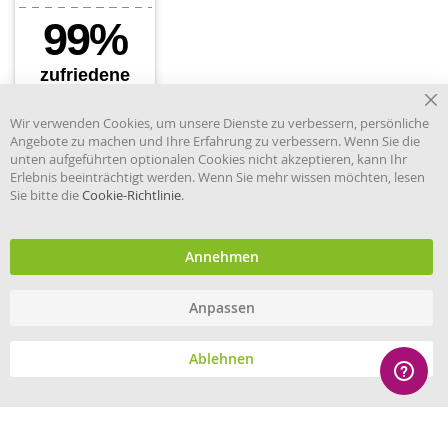
Cl
Wir verwenden Cookies, um unsere Dienste zu verbessern, persönliche
Co
Angebote zu machen und Ihre Erfahrung zu verbessern. Wenn Sie die
Ba
unten aufgeführten optionalen Cookies nicht akzeptieren, kann Ihr
Erlebnis beeinträchtigt werden. Wenn Sie mehr wissen möchten, lesen
Sie bitte die
Cookie-Richtlinie
.
Händler im offiziellen Register
des Deutschen Instituts für
medizinische Dokumentation
und Information.
Annehmen
Anpassen
© eHygiene 2026 - All rights reserved.
Ablehnen