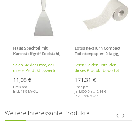
Haug Spachtel mit
Lotus nextTurn Compact
Kunststoffgriff Edelstahl,
Toilettenpapier, 2-lagig,
220 x 100 x 15
Virgin
mm,rostfrrei
Seien Sie der Erste, der
Seien Sie der Erste, der
dieses Produkt bewertet
dieses Produkt bewertet
11,08 €
171,31 €
Preis pro
Preis pro
Inkl. 19% MwSt.
je 1.000 Blatt,
5,14 €
Inkl. 19% MwSt.
Merkliste
Merkliste
‹
›
Weitere Interessante Produkte