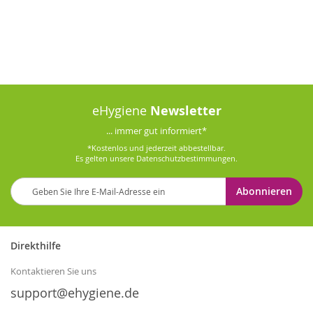
eHygiene
Newsletter
... immer gut informiert*
*Kostenlos und jederzeit abbestellbar.
Es gelten unsere
Datenschutzbestimmungen
.
Melden
Abonnieren
Sie
sich
für
unseren
Direkthilfe
Newsletter
an:
Kontaktieren Sie uns
support@ehygiene.de