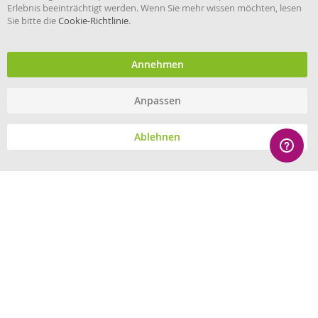
Erlebnis beeinträchtigt werden. Wenn Sie mehr wissen möchten, lesen
Sie bitte die
Cookie-Richtlinie
.
Händler im offiziellen Register
des Deutschen Instituts für
medizinische Dokumentation
und Information.
Annehmen
Anpassen
© eHygiene 2026 - All rights reserved.
Ablehnen