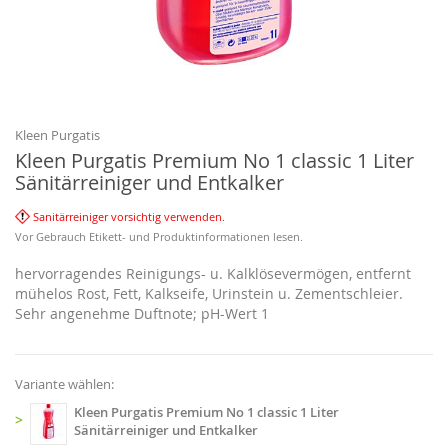
Zum
Anfang
der
Bildgalerie
Kleen Purgatis
springen
Kleen Purgatis Premium No 1 classic 1 Liter
Sänitärreiniger und Entkalker
Sanitärreiniger vorsichtig verwenden.
Vor Gebrauch Etikett- und Produktinformationen lesen.
hervorragendes Reinigungs- u. Kalklösevermögen, entfernt
mühelos Rost, Fett, Kalkseife, Urinstein u. Zementschleier.
Sehr angenehme Duftnote; pH-Wert 1
Variante wählen:
Kleen Purgatis Premium No 1 classic 1 Liter
>
Sänitärreiniger und Entkalker