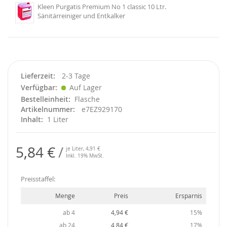
Kleen Purgatis Premium No 1 classic 10 Ltr.
Sänitärreiniger und Entkalker
Lieferzeit
2-3 Tage
Verfügbar
Auf Lager
Bestelleinheit
Flasche
Artikelnummer
e7EZ929170
Inhalt
1 Liter
5,84 €
je Liter,
4,91 €
Inkl. 19% MwSt.
Preisstaffel:
Menge
Preis
Ersparnis
ab 4
4,94 €
15%
ab 24
4,84 €
17%