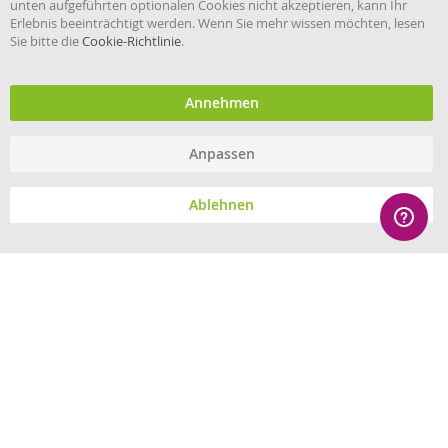
unten aufgeführten optionalen Cookies nicht akzeptieren, kann Ihr
Erlebnis beeinträchtigt werden. Wenn Sie mehr wissen möchten, lesen
Sie bitte die
Cookie-Richtlinie
.
Händler im offiziellen Register
des Deutschen Instituts für
medizinische Dokumentation
und Information.
Annehmen
Anpassen
© eHygiene 2026 - All rights reserved.
Ablehnen