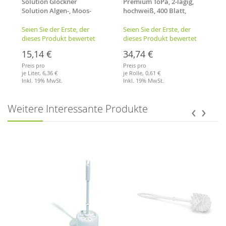
Solution Glöckner
Premium ToPa, 2-lagig,
Solution Algen-, Moos-
hochweiß, 400 Blatt,
und Schimmelentferner
Toilettenpapier
500 ml
Seien Sie der Erste, der
Seien Sie der Erste, der
dieses Produkt bewertet
dieses Produkt bewertet
15,14 €
34,74 €
Preis pro
Preis pro
je Liter,
6,36 €
je Rolle,
0,61 €
Inkl. 19% MwSt.
Inkl. 19% MwSt.
Merkliste
Merkliste
‹
›
Weitere Interessante Produkte