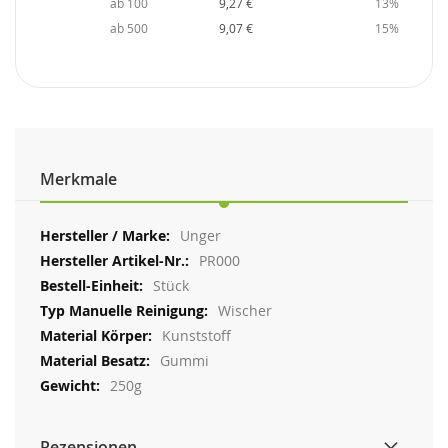
ab 100
9,27 €
13%
ab 500
9,07 €
15%
Merkmale
Weitere
Unger
Informationen
PR000
Stück
Wischer
Kunststoff
Gummi
250g
Rezensionen