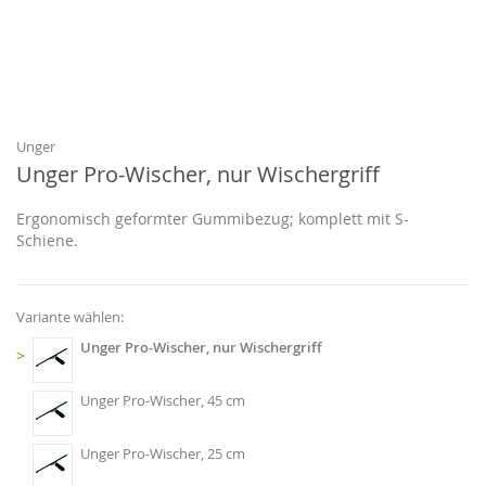
Zum
Anfang
der
Bildgalerie
Unger
springen
Unger Pro-Wischer, nur Wischergriff
Ergonomisch geformter Gummibezug; komplett mit S-
Schiene.
Variante wählen:
Unger Pro-Wischer, nur Wischergriff
>
Unger Pro-Wischer, 45 cm
Unger Pro-Wischer, 25 cm