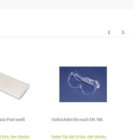
‹
›
atz-Pad weiß
Vollsichtbrille nach EN 166
Dr. Sc
WC-Gr
Erste, der dieses
Seien Sie der Erste, der dieses
Seien 