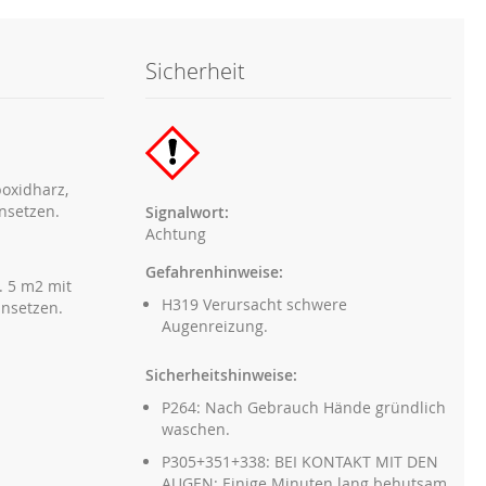
Sicherheit
oxidharz,
insetzen.
Signalwort:
Achtung
Gefahrenhinweise:
. 5 m2 mit
H319 Verursacht schwere
insetzen.
Augenreizung.
Sicherheitshinweise:
P264: Nach Gebrauch Hände gründlich
waschen.
P305+351+338: BEI KONTAKT MIT DEN
AUGEN: Einige Minuten lang behutsam