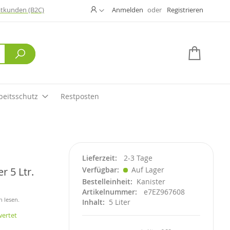
Ändern
atkunden (B2C)
Anmelden
Registrieren
Suche
Mein W
beitsschutz
Restposten
Lieferzeit
2-3 Tage
 5 Ltr.
Verfügbar
Auf Lager
Bestelleinheit
Kanister
Artikelnummer
e7EZ967608
n lesen.
Inhalt
5 Liter
wertet