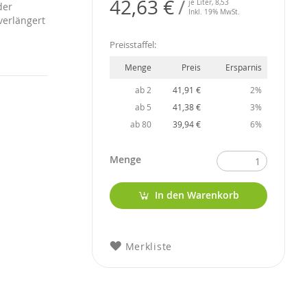
42,63 €
je Liter,
8,53
der
Inkl. 19% MwSt.
verlängert
Preisstaffel:
Menge
Preis
Ersparnis
ab 2
41,91 €
2%
ab 5
41,38 €
3%
ab 80
39,94 €
6%
Menge
In den Warenkorb
Merkliste