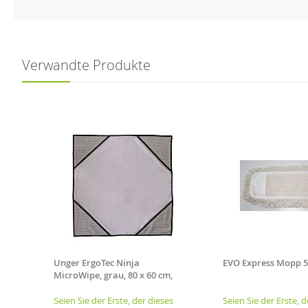
Verwandte Produkte
Unger ErgoTec Ninja
EVO Express Mopp 
MicroWipe, grau, 80 x 60 cm,
Tuch mit Infokarte
es
Seien Sie der Erste, der dieses
Seien Sie der Erste, d