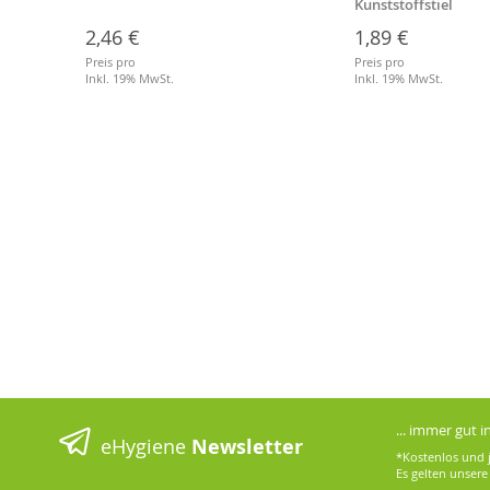
eßbar
Kunststoffstiel
2,46 €
1,89 €
Preis pro
Preis pro
Inkl. 19% MwSt.
Inkl. 19% MwSt.
... immer gut 
eHygiene
Newsletter
*Kostenlos und j
Es gelten unser