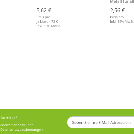
Metall für a
Stiele
5,62 €
2,56 €
Preis pro
Preis pro
je Liter,
4,72 €
Inkl. 19% MwSt
Inkl. 19% MwSt.
informiert*
Melden
Sie
ederzeit abbestellbar.
sich
e
Datenschutzbestimmungen
.