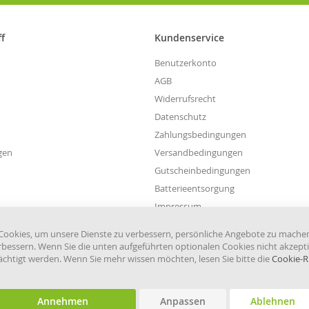
für
unseren
Newsletter
ff
Kundenservice
an:
Benutzerkonto
AGB
Widerrufsrecht
Datenschutz
Zahlungsbedingungen
gen
Versandbedingungen
Gutscheinbedingungen
Batterieentsorgung
Impressum
Widerruf einreichen
ookies, um unsere Dienste zu verbessern, persönliche Angebote zu mache
rbessern. Wenn Sie die unten aufgeführten optionalen Cookies nicht akzepti
rächtigt werden. Wenn Sie mehr wissen möchten, lesen Sie bitte die
Cookie-Ri
Annehmen
Anpassen
Ablehnen