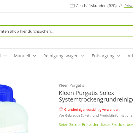
Geschäftskunden (B2B)
//
Priv
Suche
l
Manuell
Reinigungswagen
Entsorgung
Ar
.
Kleen Purgatis
Kleen Purgatis Solex
Systemtrockengrundreiniger
Grundreiniger vorsichtig verwenden.
Vor Gebrauch Etikett- und Produktinformatione
Seien Sie der Erste, der dieses Produkt be