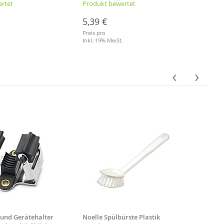
rtet
Produkt bewertet
Produ
5,39 €
11,3
Preis pro
Preis p
.
Inkl. 19% MwSt.
je Liter
Inkl. 
Merkliste
Merkl
‹
›
 und Gerätehalter
Noelle Spülbürste Plastik
Besens