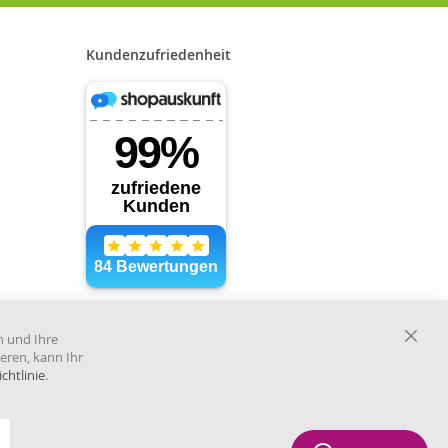
Kundenzufriedenheit
Händler im offiziellen Register
des Deutschen Instituts für
n und Ihre
medizinische Dokumentation
Close
eren, kann Ihr
und Information.
Cooki
chtlinie
.
Bar