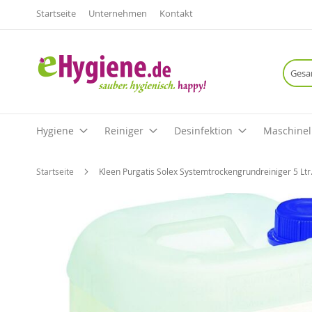
Startseite
Unternehmen
Kontakt
Hygiene
Reiniger
Desinfektion
Maschinel
Startseite
Kleen Purgatis Solex Systemtrockengrundreiniger 5 Ltr
Zum
Ende
der
Bildgalerie
springen