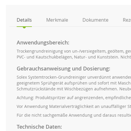
der
Bildgalerie
springen
Details
Merkmale
Dokumente
Rez
Anwendungsbereich:
Trockengrundreinigung von un-/versiegeltem, geöltem, g
PVC- und Kautschukbelägen, Natur- und Kunststein. Nicht a
Gebrauchsanweisung und Dosierung:
Solex Systemtrocken-Grundreiniger unverdünnt anwenden.
geeignetem Sprühgerät aufsprühen und sofort mit Maschi
Schmutzrückstände mit Wischbezügen aufnehmen. Neubesc
Achtung: Produktspritzer auf angrenzenden, empfindliche
Vor Anwendung Materialverträglichkeit an unauffälliger St
Für die nicht sachgemäße Anwendung und daraus result
Technische Daten: