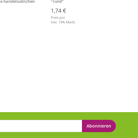
lle handelsüblichen
"rund"
Stiell
1,74 €
3,64
Preis pro
Preis p
.
Inkl. 19% MwSt.
Inkl. 
Abonnieren