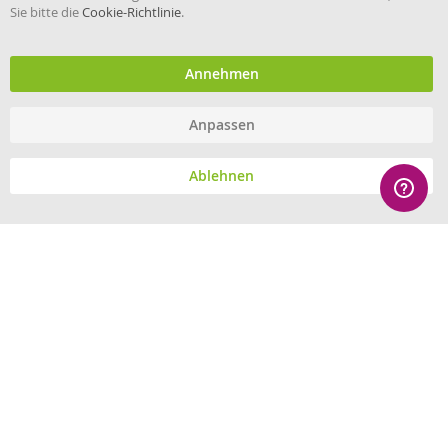
Sie bitte die
Cookie-Richtlinie
.
Händler im offiziellen Register
des Deutschen Instituts für
medizinische Dokumentation
und Information.
Annehmen
Anpassen
© eHygiene 2026 - All rights reserved.
Ablehnen