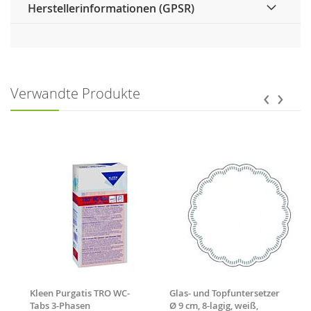
Herstellerinformationen (GPSR)
‹
›
Verwandte Produkte
Kleen Purgatis TRO WC-
Glas- und Topfuntersetzer
m
Tabs 3-Phasen
Ø 9 cm, 8-lagig, weiß,