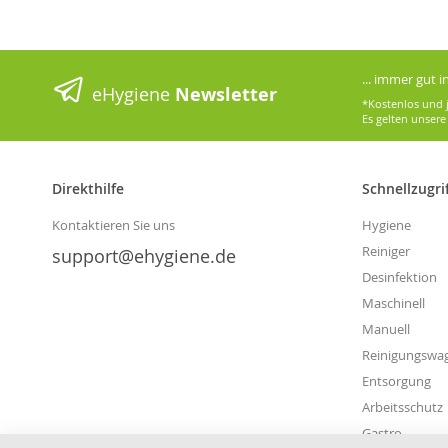
... immer gut 
eHygiene
Newsletter
*Kostenlos und j
Es gelten unser
Direkthilfe
Schnellzugri
Kontaktieren Sie uns
Hygiene
Reiniger
support@ehygiene.de
Desinfektion
Maschinell
Manuell
Reinigungswa
Entsorgung
Arbeitsschutz
Gastro