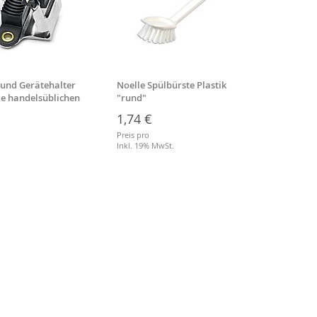
 und Gerätehalter
Noelle Spülbürste Plastik
Besens
lle handelsüblichen
"rund"
Stiell
1,74 €
3,64
Preis pro
Preis p
.
Inkl. 19% MwSt.
Inkl. 