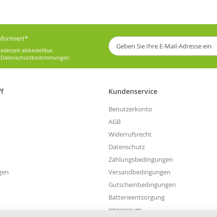
informiert*
Melden
Sie
ederzeit abbestellbar.
sich
e
Datenschutzbestimmungen
.
für
unseren
Newsletter
ff
Kundenservice
an:
Benutzerkonto
AGB
Widerrufsrecht
Datenschutz
Zahlungsbedingungen
gen
Versandbedingungen
Gutscheinbedingungen
Batterieentsorgung
Impressum