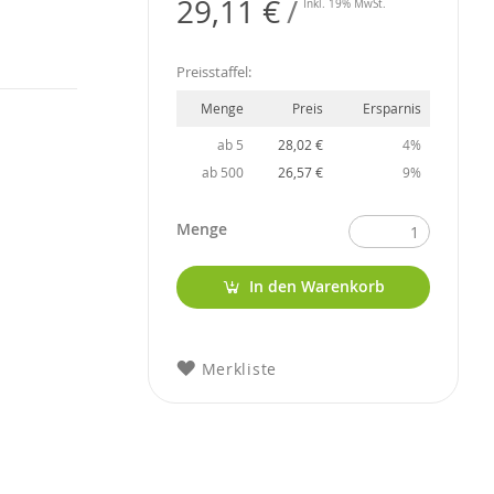
29,11 €
Inkl. 19% MwSt.
Preisstaffel:
Menge
Preis
Ersparnis
ab 5
28,02 €
4%
ab 500
26,57 €
9%
Menge
In den Warenkorb
Merkliste