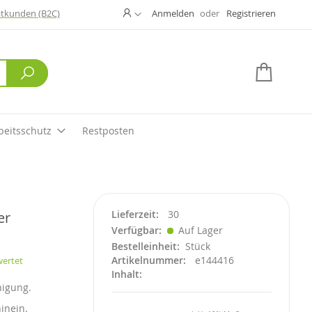
Ändern
atkunden (B2C)
Anmelden
Registrieren
Suche
Mein W
beitsschutz
Restposten
Lieferzeit
30
er
Verfügbar
Auf Lager
Bestelleinheit
Stück
Artikelnummer
e144416
wertet
Inhalt
nigung.
inein.