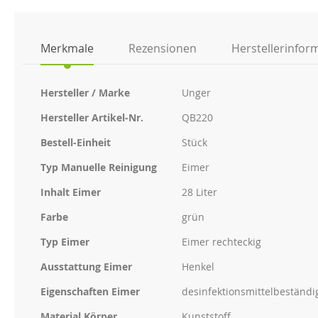
der
Bildgalerie
springen
Merkmale
Rezensionen
Herstellerinfor
Weitere
Hersteller / Marke
Unger
Informationen
Hersteller Artikel-Nr.
QB220
Bestell-Einheit
Stück
Typ Manuelle Reinigung
Eimer
Inhalt Eimer
28 Liter
Farbe
grün
Typ Eimer
Eimer rechteckig
Ausstattung Eimer
Henkel
Eigenschaften Eimer
desinfektionsmittelbeständi
Material Körper
Kunststoff