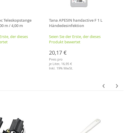
c Teleskopstange
Tana APESIN handactive F 1 L
3M Mi
2,00 m / 4,00 m
Händedesinfektion
Duett
Erste, der dieses
Seien Sie der Erste, der dieses
Seien 
rtet
Produkt bewertet
Produ
20,17 €
4,91
Preis pro
Preis p
.
je Liter,
16,95 €
Inkl. 
Inkl. 19% MwSt.
Merkl
Merkliste
‹
›