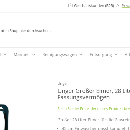
Geschäftskunden (B2B)
//
Priv
Suche
l
Manuell
Reinigungswagen
Entsorgung
Ar
Unger
Unger Großer Eimer, 28 Lit
Fassungsvermögen
Seien Sie der Erste, der dieses Produkt be
Großer 28 Liter Eimer für die Glasrei
45 cm Einwascher passt komplett h