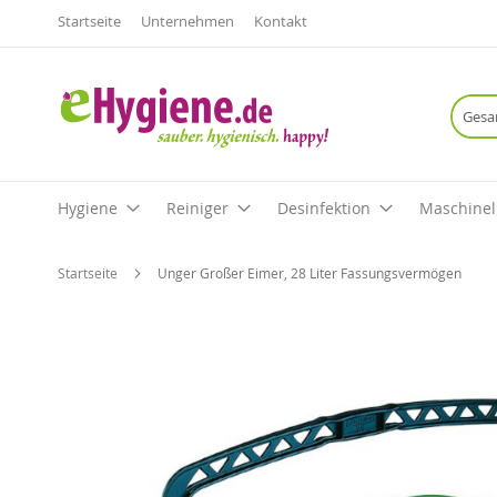
Startseite
Unternehmen
Kontakt
Hygiene
Reiniger
Desinfektion
Maschinel
Startseite
Unger Großer Eimer, 28 Liter Fassungsvermögen
Zum
Ende
der
Bildgalerie
springen