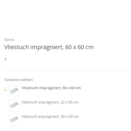
Zum
Anfang
der
Bildgalerie
Servo
springen
Vliestuch imprägniert, 60 x 60 cm
x
Variante wählen:
Vliestuch imprägniert, 60 x 60 cm
>
Vliestuch imprägniert, 22 x 65 cm
Vliestuch imprägniert, 30 x 60 cm