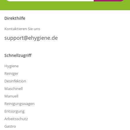
sich
für
unseren
Direkthilfe
Newsletter
an:
Kontaktieren Sie uns
support@ehygiene.de
Schnellzugriff
Hygiene
Reiniger
Desinfektion
Maschinell
Manuell
Reinigungswagen
Entsorgung
Arbeitsschutz
Gastro