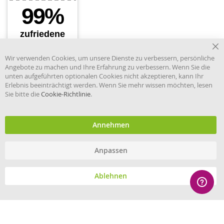
Cl
Wir verwenden Cookies, um unsere Dienste zu verbessern, persönliche
Co
Angebote zu machen und Ihre Erfahrung zu verbessern. Wenn Sie die
Ba
unten aufgeführten optionalen Cookies nicht akzeptieren, kann Ihr
Erlebnis beeinträchtigt werden. Wenn Sie mehr wissen möchten, lesen
Sie bitte die
Cookie-Richtlinie
.
Händler im offiziellen Register
des Deutschen Instituts für
medizinische Dokumentation
und Information.
Annehmen
Anpassen
© eHygiene 2026 - All rights reserved.
Ablehnen