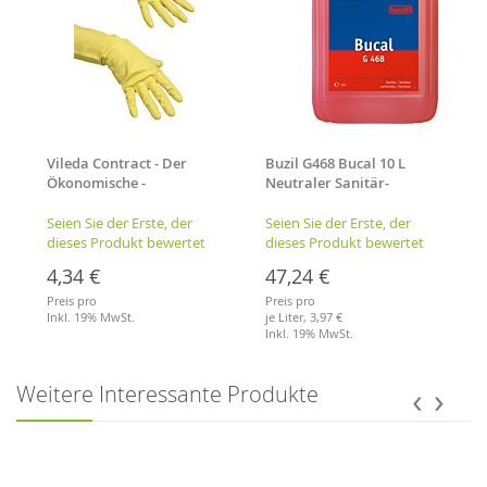
Vileda Contract - Der
Buzil G468 Bucal 10 L
Ökonomische -
Neutraler Sanitär-
Handschuh, Größe: L (8,5-
Duftreiniger
9)
Seien Sie der Erste, der
Seien Sie der Erste, der
dieses Produkt bewertet
dieses Produkt bewertet
4,34 €
47,24 €
Preis pro
Preis pro
Inkl. 19% MwSt.
je Liter,
3,97 €
Inkl. 19% MwSt.
Merkliste
Merkliste
‹
›
Weitere Interessante Produkte