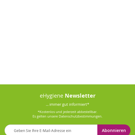
eHygiene
Newsletter
... immer gut informiert*
*Kostenlos und jederzeit abbestellbar.
Es gelten unsere
Datenschutzbestimmungen
.
Melden
Abonnieren
Sie