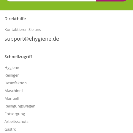
sich
für
unseren
Direkthilfe
Newsletter
an:
Kontaktieren Sie uns
support@ehygiene.de
Schnellzugriff
Hygiene
Reiniger
Desinfektion
Maschinell
Manuell
Reinigungswagen
Entsorgung
Arbeitsschutz
Gastro