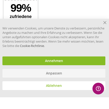
Cl
Wir verwenden Cookies, um unsere Dienste zu verbessern, persönliche
Co
Angebote zu machen und Ihre Erfahrung zu verbessern. Wenn Sie die
Ba
unten aufgeführten optionalen Cookies nicht akzeptieren, kann Ihr
Erlebnis beeinträchtigt werden. Wenn Sie mehr wissen möchten, lesen
Sie bitte die
Cookie-Richtlinie
.
Händler im offiziellen Register
des Deutschen Instituts für
medizinische Dokumentation
und Information.
Annehmen
Anpassen
© eHygiene 2026 - All rights reserved.
Ablehnen