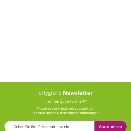
eHygiene
Newsletter
... immer gut informiert*
*Kostenlos und jederzeit abbestellbar.
Es gelten unsere
Datenschutzbestimmungen
.
Melden
Abonnieren
Sie