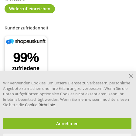
Widerruf einreichen
Kundenzufriedenheit
Cl
Wir verwenden Cookies, um unsere Dienste zu verbessern, persönliche
Co
Angebote zu machen und Ihre Erfahrung zu verbessern. Wenn Sie die
Ba
unten aufgeführten optionalen Cookies nicht akzeptieren, kann Ihr
Erlebnis beeinträchtigt werden. Wenn Sie mehr wissen möchten, lesen
Sie bitte die
Cookie-Richtlinie
.
Händler im offiziellen Register
des Deutschen Instituts für
medizinische Dokumentation
und Information.
Annehmen