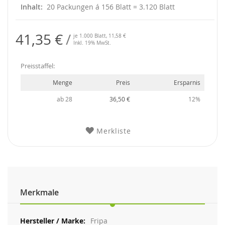
Inhalt
20 Packungen á 156 Blatt = 3.120 Blatt
41,35 €
je 1.000 Blatt,
11,58 €
Inkl. 19% MwSt.
Preisstaffel:
Menge
Preis
Ersparnis
ab 28
36,50 €
12%
Merkliste
Merkmale
Weitere
Fripa