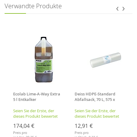
‹
›
Verwandte Produkte
Ecolab Lime-A-Way Extra
Deiss HDPE-Standard
5 l Entkalker
Abfallsack, 70 L, 575 x
1000 mm, transparent, 18
my
Seien Sie der Erste, der
Seien Sie der Erste, der
dieses Produkt bewertet
dieses Produkt bewertet
174,04 €
12,91 €
Preis pro
Preis pro