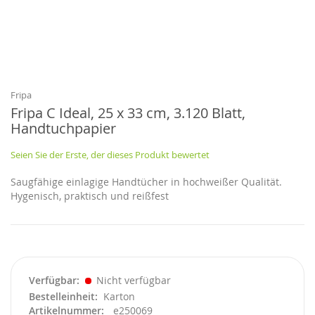
Zum
Anfang
der
Bildgalerie
Fripa
springen
Fripa C Ideal, 25 x 33 cm, 3.120 Blatt,
Handtuchpapier
Seien Sie der Erste, der dieses Produkt bewertet
Saugfähige einlagige Handtücher in hochweißer Qualität.
Hygenisch, praktisch und reißfest
Verfügbar
Nicht verfügbar
Bestelleinheit
Karton
Artikelnummer
e250069