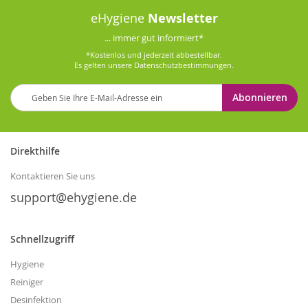
eHygiene
Newsletter
... immer gut informiert*
*Kostenlos und jederzeit abbestellbar.
Es gelten unsere
Datenschutzbestimmungen
.
Melden
Abonnieren
Sie
sich
für
unseren
Direkthilfe
Newsletter
an:
Kontaktieren Sie uns
support@ehygiene.de
Schnellzugriff
Hygiene
Reiniger
Desinfektion