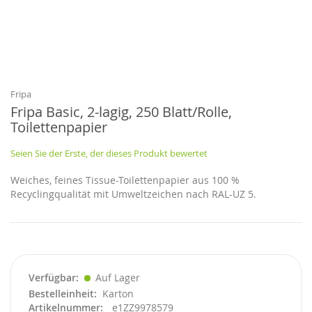
Zum
Anfang
der
Bildgalerie
Fripa
springen
Fripa Basic, 2-lagig, 250 Blatt/Rolle,
Toilettenpapier
Seien Sie der Erste, der dieses Produkt bewertet
Weiches, feines Tissue-Toilettenpapier aus 100 %
Recyclingqualität mit Umweltzeichen nach RAL-UZ 5.
Verfügbar
Auf Lager
Bestelleinheit
Karton
Artikelnummer
e1ZZ9978579