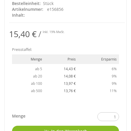
Bestelleinheit
Stück
Artikelnummer
e156856
Inhalt
15,40 €
Inkl. 19% MwSt.
Preisstaffel:
Menge
Preis
Ersparnis
ab 5
14,43 €
6%
ab 20
14,08 €
9%
ab 100
13,97 €
9%
ab 500
13,76 €
11%
Menge