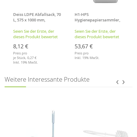
Deiss LDPE Abfallsack, 70
H1-HPS
L, 575 x 1000 mm,
Hygienepapiersammler,
transparent, Typ 60, 25
23 l, weiß, mit Deckel,
Stück
inkl. Wandhalterung
Seien Sie der Erste, der
Seien Sie der Erste, der
dieses Produkt bewertet
dieses Produkt bewertet
8,12 €
53,67 €
Preis pro
Preis pro
je Stück,
0,27 €
Inkl. 19% MwSt.
Inkl. 19% MwSt.
Merkliste
Merkliste
‹
›
Weitere Interessante Produkte