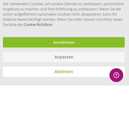
Cl
Wir verwenden Cookies, um unsere Dienste zu verbessern, persönliche
Co
Angebote zu machen und Ihre Erfahrung zu verbessern. Wenn Sie die
Ba
unten aufgeführten optionalen Cookies nicht akzeptieren, kann Ihr
Erlebnis beeinträchtigt werden. Wenn Sie mehr wissen möchten, lesen
Sie bitte die
Cookie-Richtlinie
.
Händler im offiziellen Register
des Deutschen Instituts für
medizinische Dokumentation
und Information.
Annehmen
Anpassen
© eHygiene 2026 - All rights reserved.
Ablehnen